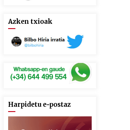
Azken txioak
Harpidetu e-postaz