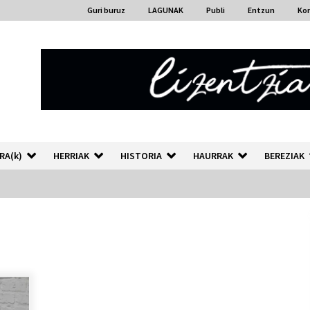
Guri buruz
LAGUNAK
Publi
Entzun
Ko
RA(k)
HERRIAK
HISTORIA
HAURRAK
BEREZIAK
“Hiztegi bat” Gorka Urbizuk
idatzitako letren hiztegia
2026/07/23
Auzoportala : 1×04 Auzofoniak