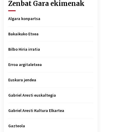
Zenbat Gara ekimenak
Algara konpartsa
Bakaikuko Etxea
Bilbo Hiria irratia
Erroa argitaletxea
Euskara jendea
Gabriel Aresti euskaltegia
Gabriel Aresti Kultura Elkartea
Gazteola