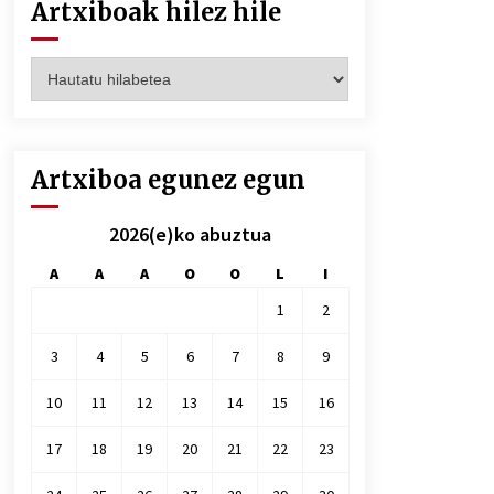
Artxiboak hilez hile
Artxiboak
hilez
hile
Artxiboa egunez egun
2026(e)ko abuztua
A
A
A
O
O
L
I
1
2
3
4
5
6
7
8
9
10
11
12
13
14
15
16
17
18
19
20
21
22
23