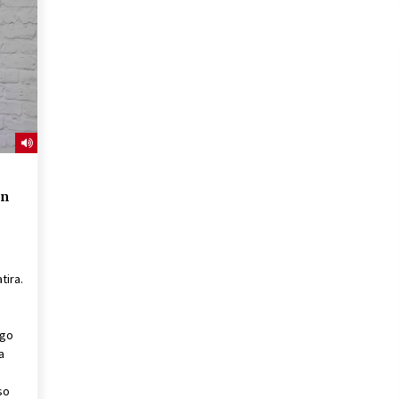
2026/07/15
Larunbatean Plentziako Itsas
Martxa ospatuko da
2026/07/07
SOINUGELA: Paul McCartney eta
Ringo Starr-en lan berriak
2026/07/03
an
tira.
ago
a
so