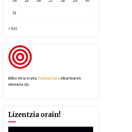
24
25
26
27
28
29
30
31
« Uzt
Bilbo Hiria irratia
Zenbat Gara
elkartearen
ekimena da.
Lizentzia orain!