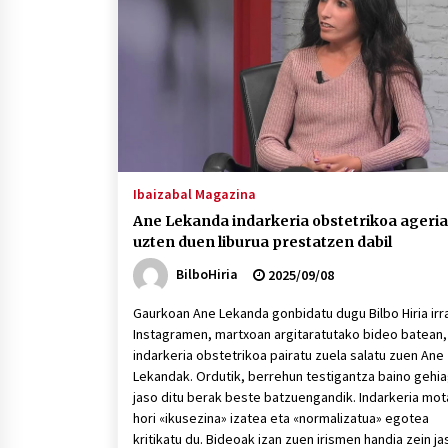
protagonista
2026/07/16
POTTO: San Pedro jaietako bertso-
saioa
2026/07/09
Auritz Iñurrietaren margoak
ikusgai Uribitarte40 aretoan
Ibaizabal Magazina
2026/07/03
Ane Lekanda indarkeria obstetrikoa ageri
uzten duen liburua prestatzen dabil
BilboHiria
2025/09/08
Gaurkoan Ane Lekanda gonbidatu dugu Bilbo Hiria irra
Instagramen, martxoan argitaratutako bideo batean,
indarkeria obstetrikoa pairatu zuela salatu zuen Ane
Lekandak. Ordutik, berrehun testigantza baino gehi
jaso ditu berak beste batzuengandik. Indarkeria mot
hori «ikusezina» izatea eta «normalizatua» egotea
kritikatu du. Bideoak izan zuen irismen handia zein ja