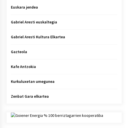
Euskara jendea
Gabriel Aresti euskaltegia
Gabriel Aresti Kultura Elkartea
Gazteola
Kafe Antzokia
Kurkuluxetan umegunea
Zenbat Gara elkartea