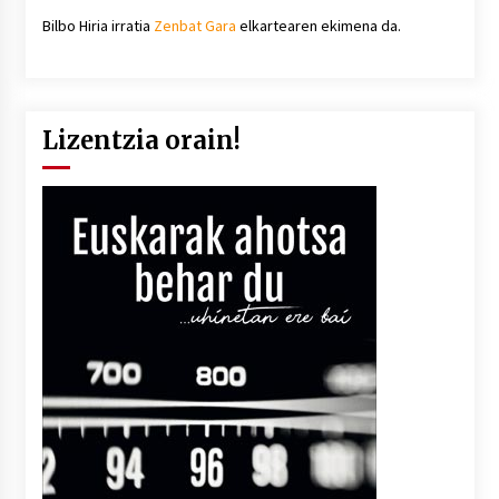
Bilbo Hiria irratia
Zenbat Gara
elkartearen ekimena da.
Lizentzia orain!