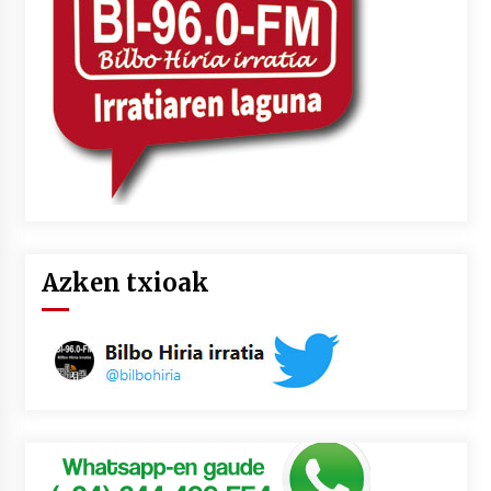
2026/07/03
MUSIBLA #297: Bide, Boards Of Canada, Somak,
Tiga, Twisted Teens, Underscores, Habia
2026/07/02
Azken txioak