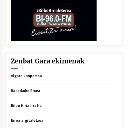
Zenbat Gara ekimenak
Algara konpartsa
Bakaikuko Etxea
Bilbo Hiria irratia
Erroa argitaletxea