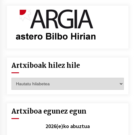
Artxiboak hilez hile
Artxiboak
hilez
hile
Artxiboa egunez egun
2026(e)ko abuztua