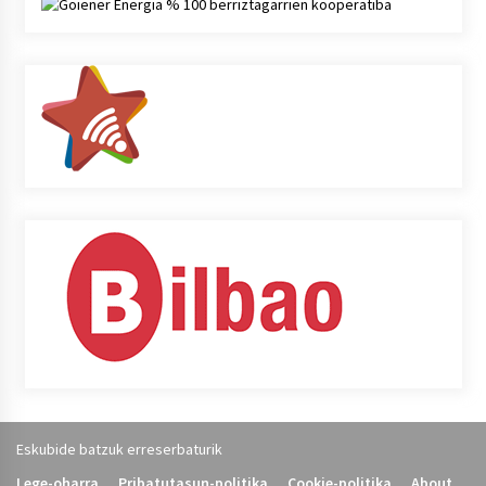
Eskubide batzuk erreserbaturik
Lege-oharra
Pribatutasun-politika
Cookie-politika
About