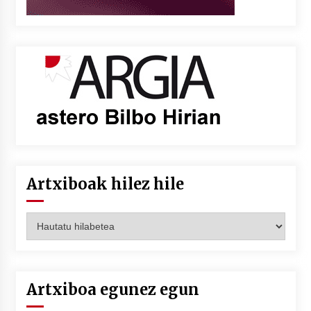
Artxiboak hilez hile
Artxiboak
hilez
hile
Artxiboa egunez egun