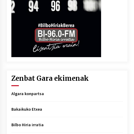
Zenbat Gara ekimenak
Algara konpartsa
Bakaikuko Etxea
Bilbo Hiria irratia