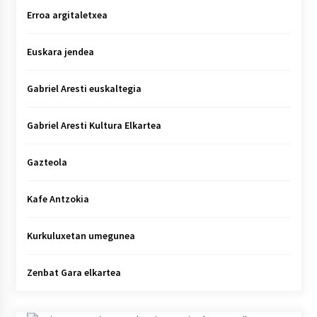
Erroa argitaletxea
Euskara jendea
Gabriel Aresti euskaltegia
Gabriel Aresti Kultura Elkartea
Gazteola
Kafe Antzokia
Kurkuluxetan umegunea
Zenbat Gara elkartea