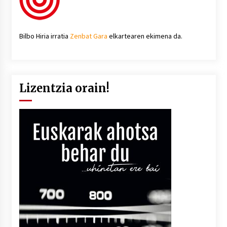
Bilbo Hiria irratia
Zenbat Gara
elkartearen ekimena da.
Lizentzia orain!