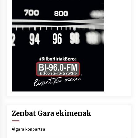
Zenbat Gara ekimenak
Algara konpartsa