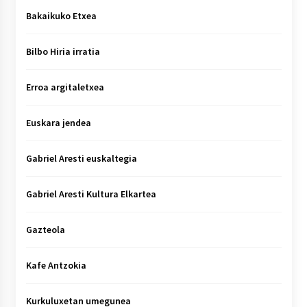
Bakaikuko Etxea
Bilbo Hiria irratia
Erroa argitaletxea
Euskara jendea
Gabriel Aresti euskaltegia
Gabriel Aresti Kultura Elkartea
Gazteola
Kafe Antzokia
Kurkuluxetan umegunea