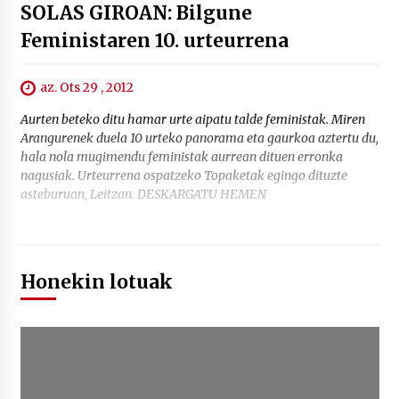
SOLAS GIROAN: Bilgune
Feministaren 10. urteurrena
az. Ots 29 , 2012
Aurten beteko ditu hamar urte aipatu talde feministak. Miren
Arangurenek duela 10 urteko panorama eta gaurkoa aztertu du,
hala nola mugimendu feministak aurrean dituen erronka
nagusiak. Urteurrena ospatzeko Topaketak egingo dituzte
asteburuan, Leitzan. DESKARGATU HEMEN
Honekin lotuak