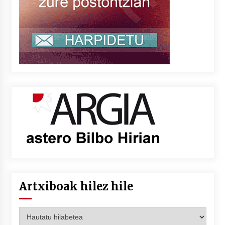
Artxiboak hilez hile
Artxiboak
hilez