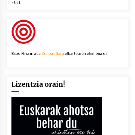
« Uzt
Bilbo Hiria irratia
Zenbat Gara
elkartearen ekimena da.
Lizentzia orain!