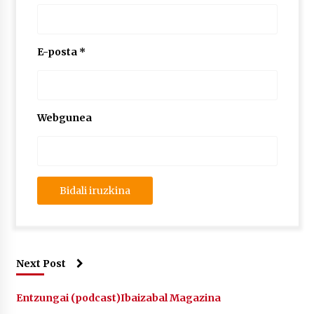
2026/07/03
MUSIBLA #297: Bide, Boards Of Canada, Somak,
E-posta
*
Tiga, Twisted Teens, Underscores, Habia
2026/07/02
Webgunea
Next Post
Entzungai (podcast)
Ibaizabal Magazina