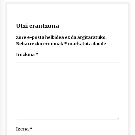
POTTO: San Pedro jaietako bertso-saioa
2026/07/09
Utzi erantzuna
Zure e-posta helbidea ez da argitaratuko.
Beharrezko eremuak
*
markatuta daude
Larunbatean Plentziako Itsas Martxa ospatuko
da
Iruzkina
*
2026/07/07
LIBURUEN ERREPUBLIKA TXIKIA: Hiragana akats
isil batekin dator beti
2026/07/07
Auritz Iñurrietaren margoak ikusgai
Uribitarte40 aretoan
2026/07/03
SOINUGELA: Paul McCartney eta Ringo Starr-en
Izena
*
lan berriak