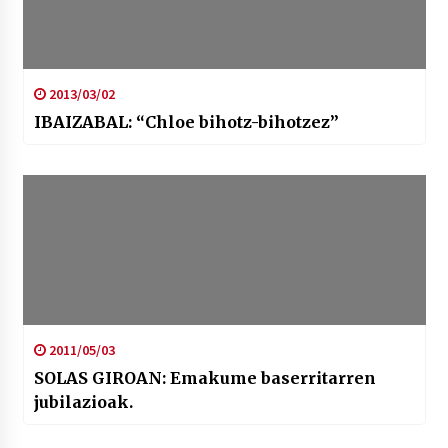
2013/03/02
IBAIZABAL: “Chloe bihotz-bihotzez”
2011/05/03
SOLAS GIROAN: Emakume baserritarren
jubilazioak.