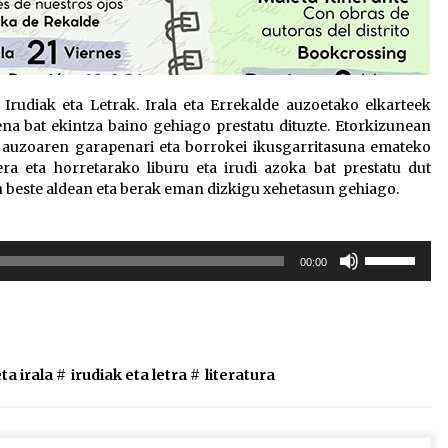
 Irudiak eta Letrak. Irala eta Errekalde auzoetako elkarteek
ena bat ekintza baino gehiago prestatu dituzte. Etorkizunean
, auzoaren garapenari eta borrokei ikusgarritasuna emateko
a eta horretarako liburu eta irudi azoka bat prestatu dut
n beste aldean eta berak eman dizkigu xehetasun gehiago.
Erabili
00:00
gora/behera
gezi-
teklak
bolumena
igotzeko
ta irala
#
irudiak eta letra
#
literatura
edo
jaisteko.