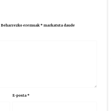
Beharrezko eremuak
*
markatuta daude
E-posta
*