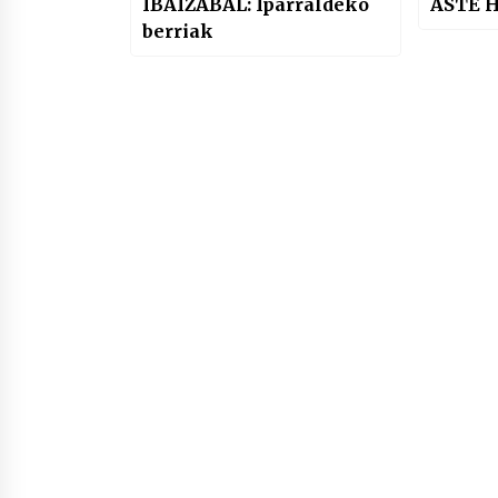
IBAIZABAL: Iparraldeko
ASTE 
berriak