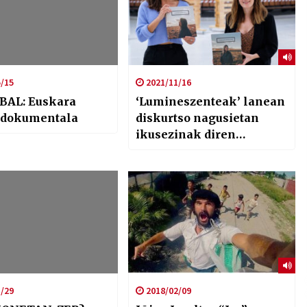
/15
2021/11/16
BAL: Euskara
‘Lumineszenteak’ lanean
 dokumentala
diskurtso nagusietan
ikusezinak diren
emakumeen historiak
bildu dituzte
/29
2018/02/09