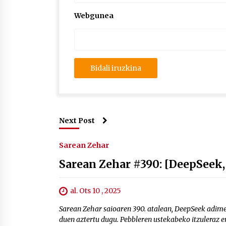
Webgunea
Next Post
Sarean Zehar
Sarean Zehar #390: [DeepSeek,
al. Ots 10 , 2025
Sarean Zehar saioaren 390. atalean, DeepSeek adimen
duen aztertu dugu. Pebbleren ustekabeko itzuleraz e