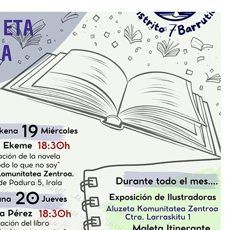
2026/07/15
Larunbatean Plentziako Itsas
Martxa ospatuko da
2026/07/07
SOINUGELA: Paul McCartney eta
Ringo Starr-en lan berriak
2026/07/03