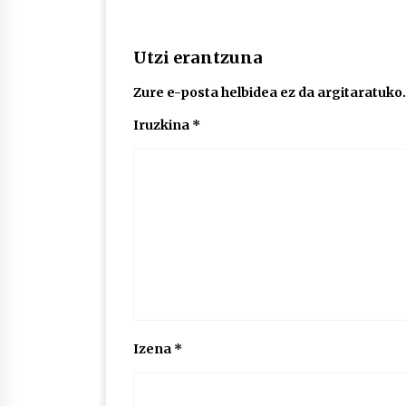
Utzi erantzuna
Zure e-posta helbidea ez da argitaratuko.
Iruzkina
*
Izena
*