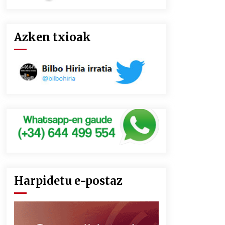
Azken txioak
Harpidetu e-postaz