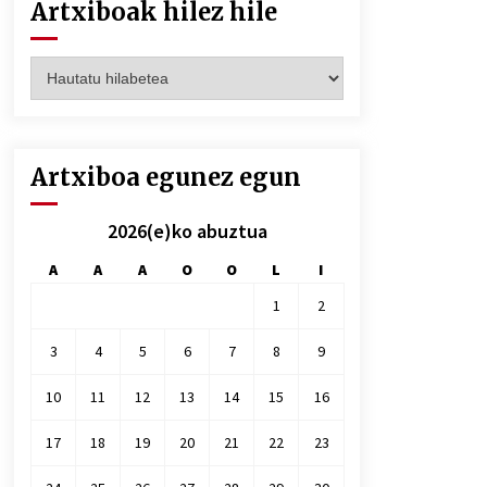
Artxiboak hilez hile
Artxiboak
hilez
hile
Artxiboa egunez egun
2026(e)ko abuztua
A
A
A
O
O
L
I
1
2
3
4
5
6
7
8
9
10
11
12
13
14
15
16
17
18
19
20
21
22
23