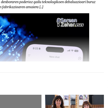
a denboraren poderioz gailu teknologikoen debaluazioari buruz
n fabrikazioaren amaiera […]