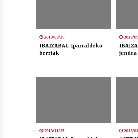
2013/03/19
2013/05
IBAIZABAL: Iparraldeko
IBAIZA
berriak
jendea
2013/11/26
2013/01