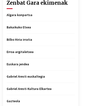
Zenbat Gara ekimenak
Algara konpartsa
Bakaikuko Etxea
Bilbo Hiria irratia
Erroa argitaletxea
Euskara jendea
Gabriel Aresti euskaltegia
Gabriel Aresti Kultura Elkartea
Gazteola