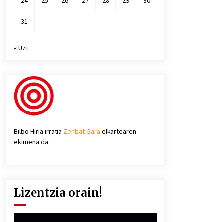
24
25
26
27
28
29
30
31
« Uzt
Bilbo Hiria irratia
Zenbat Gara
elkartearen
ekimena da.
Lizentzia orain!