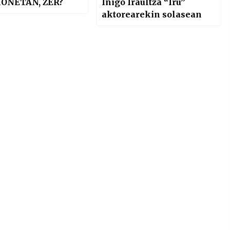
HONETAN, ZER?
Iñigo Iraultza “Iru”
aktorearekin solasean