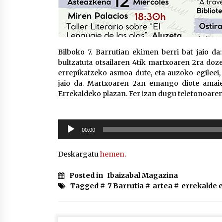
Bilboko 7. Barrutian ekimen berri bat jaio da:
bultzatuta otsailaren 4tik martxoaren 2ra doz
errepikatzeko asmoa dute, eta auzoko egileei
jaio da. Martxoaren 2an emango diote amaier
Errekaldeko plazan. Fer izan dugu telefonoare
Soinu
00:00
erreproduzigailua
Deskargatu
hemen
.
Posted in
Ibaizabal Magazina
Tagged #
7 Barrutia
#
artea
#
errekalde e