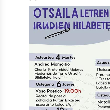
protagonista
2026/07/16
POTTO: San Pedro jaietako bertso-
saioa
2026/07/09
Auritz Iñurrietaren margoak
ikusgai Uribitarte40 aretoan
2026/07/03