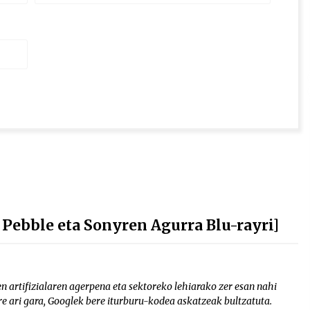
 Pebble eta Sonyren Agurra Blu-rayri]
 artifizialaren agerpena eta sektoreko lehiarako zer esan nahi
re ari gara, Googlek bere iturburu-kodea askatzeak bultzatuta.