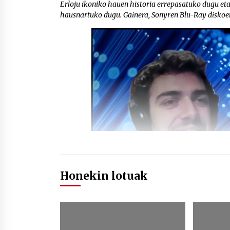
Erloju ikoniko hauen historia errepasatuko dugu et
hausnartuko dugu. Gainera, Sonyren Blu-Ray diskoe
Honekin lotuak