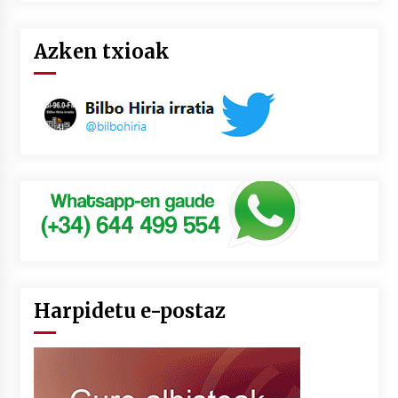
Azken txioak
Harpidetu e-postaz