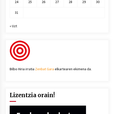
24
25
26
27
28
29
30
31
« Uzt
Bilbo Hiria irratia
Zenbat Gara
elkartearen ekimena da.
Lizentzia orain!