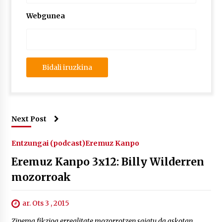
Webgunea
Next Post
Entzungai (podcast)
Eremuz Kanpo
Eremuz Kanpo 3x12: Billy Wilderren
mozorroak
ar. Ots 3 , 2015
Zinema fikzioa errealitate mozorrotzen saiatu da askotan.