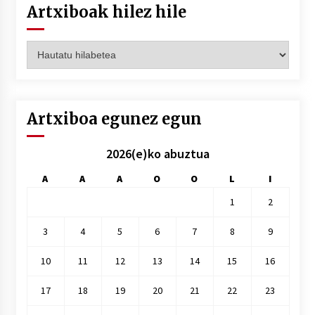
Artxiboak hilez hile
Artxiboak
hilez
hile
Artxiboa egunez egun
2026(e)ko abuztua
A
A
A
O
O
L
I
1
2
3
4
5
6
7
8
9
10
11
12
13
14
15
16
17
18
19
20
21
22
23