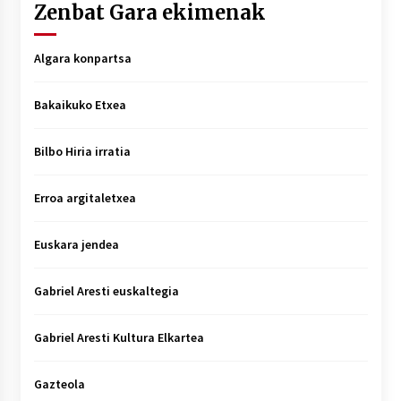
Zenbat Gara ekimenak
Algara konpartsa
Bakaikuko Etxea
Bilbo Hiria irratia
Erroa argitaletxea
Euskara jendea
Gabriel Aresti euskaltegia
Gabriel Aresti Kultura Elkartea
Gazteola