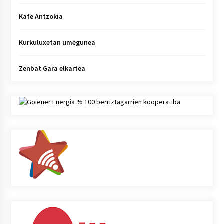
Kafe Antzokia
Kurkuluxetan umegunea
Zenbat Gara elkartea