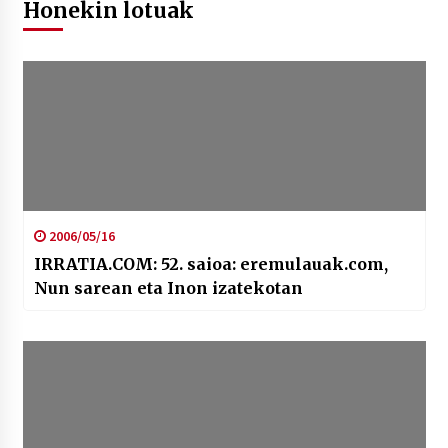
Honekin lotuak
2006/05/16
IRRATIA.COM: 52. saioa: eremulauak.com,
Nun sarean eta Inon izatekotan