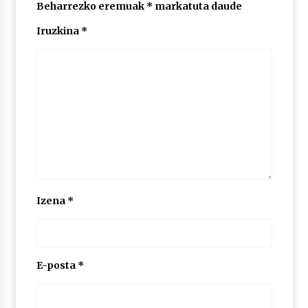
2026/07/03
Beharrezko eremuak
*
markatuta daude
Iruzkina
*
MUSIBLA #297: Bide, Boards Of Canada, Somak,
Tiga, Twisted Teens, Underscores, Habia
2026/07/02
Izena
*
E-posta
*