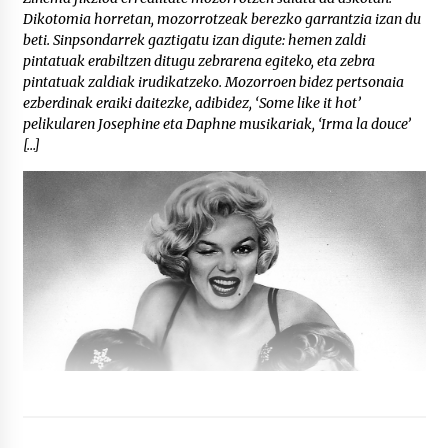
Dikotomia horretan, mozorrotzeak berezko garrantzia izan du
beti. Sinpsondarrek gaztigatu izan digute: hemen zaldi
pintatuak erabiltzen ditugu zebrarena egiteko, eta zebra
pintatuak zaldiak irudikatzeko. Mozorroen bidez pertsonaia
ezberdinak eraiki daitezke, adibidez, ‘Some like it hot’
pelikularen Josephine eta Daphne musikariak, ‘Irma la douce’
[…]