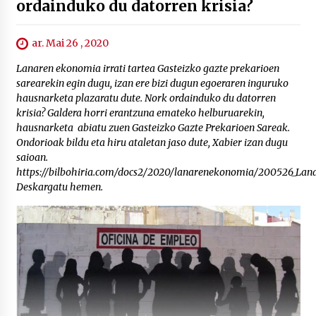
ordainduko du datorren krisia?
ar. Mai 26 , 2020
Lanaren ekonomia irrati tartea Gasteizko gazte prekarioen
sarearekin egin dugu, izan ere bizi dugun egoeraren inguruko
hausnarketa plazaratu dute. Nork ordainduko du datorren
krisia? Galdera horri erantzuna emateko helburuarekin,
hausnarketa abiatu zuen Gasteizko Gazte Prekarioen Sareak.
Ondorioak bildu eta hiru ataletan jaso dute, Xabier izan dugu
saioan.
https://bilbohiria.com/docs2/2020/lanarenekonomia/200526_Lan
Deskargatu hemen.