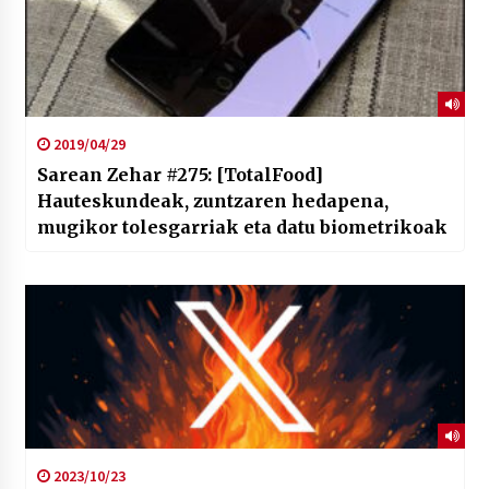
2019/04/29
Sarean Zehar #275: [TotalFood]
Hauteskundeak, zuntzaren hedapena,
mugikor tolesgarriak eta datu biometrikoak
2023/10/23