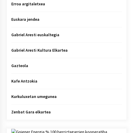
Erroa argitaletxea
Euskara jendea
Gabriel Aresti euskaltegia
Gabriel Aresti Kultura Elkartea
Gazteola
Kafe Antzokia
Kurkuluxetan umegunea
Zenbat Gara elkartea