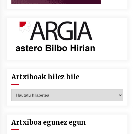
Artxiboak hilez hile
Artxiboak
hilez
hile
Artxiboa egunez egun