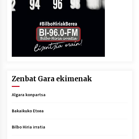
Zenbat Gara ekimenak
Algara konpartsa
Bakaikuko Etxea
Bilbo Hiria irratia