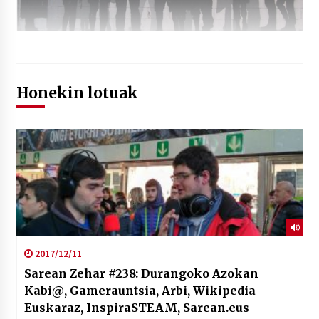
Honekin lotuak
2017/12/11
Sarean Zehar #238: Durangoko Azokan
Kabi@, Gamerauntsia, Arbi, Wikipedia
Euskaraz, InspiraSTEAM, Sarean.eus