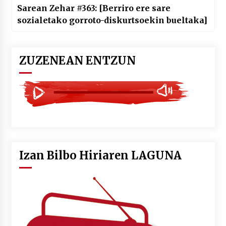
Sarean Zehar #363: [Berriro ere sare
sozialetako gorroto-diskurtsoekin bueltaka]
ZUZENEAN ENTZUN
Izan Bilbo Hiriaren LAGUNA