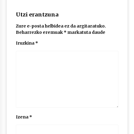
2026/07/03
Utzi erantzuna
MUSIBLA #297: Bide, Boards Of Canada, Somak,
Tiga, Twisted Teens, Underscores, Habia
Zure e-posta helbidea ez da argitaratuko.
2026/07/02
Beharrezko eremuak
*
markatuta daude
Iruzkina
*
Izena
*