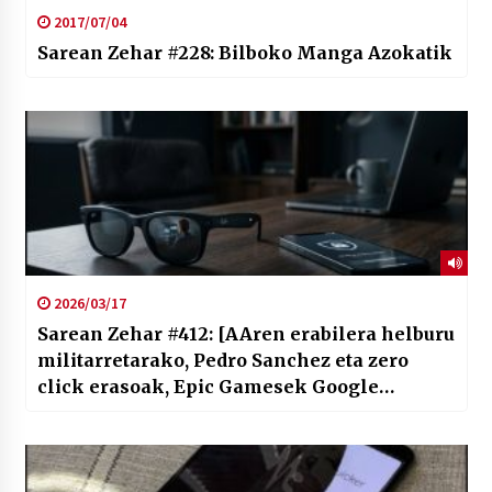
2017/07/04
Sarean Zehar #228: Bilboko Manga Azokatik
2026/03/17
Sarean Zehar #412: [AAren erabilera helburu
militarretarako, Pedro Sanchez eta zero
click erasoak, Epic Gamesek Google
garaitzen du, eta pribatutasuna Metaren
betaurrekoetan]