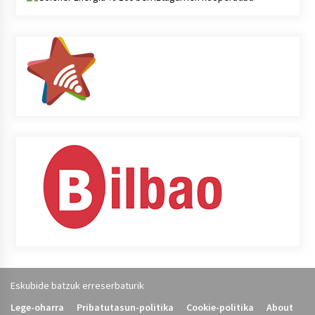
Eskubide batzuk erreserbaturik
Lege-oharra
Pribatutasun-politika
Cookie-politika
About