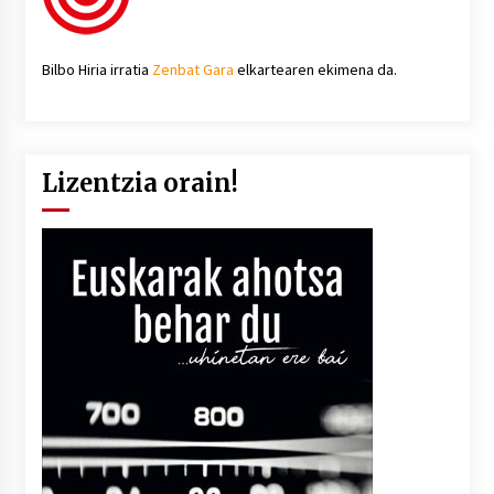
Bilbo Hiria irratia
Zenbat Gara
elkartearen ekimena da.
Lizentzia orain!