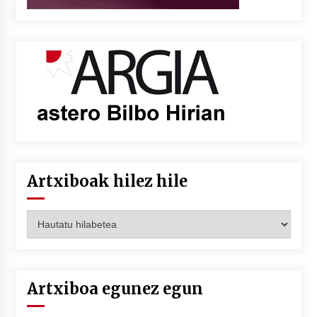
Artxiboak hilez hile
Artxiboak
hilez
hile
Artxiboa egunez egun