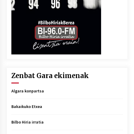
Zenbat Gara ekimenak
Algara konpartsa
Bakaikuko Etxea
Bilbo Hiria irratia