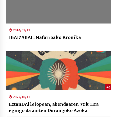
2014/01/17
IBAIZABAL: Nafarroako Kronika
2022/10/11
EztanDA! lelopean, abenduaren 7tik 11ra
egingo da aurten Durangoko Azoka