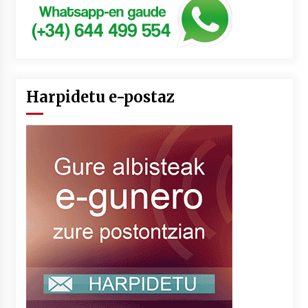
Harpidetu e-postaz