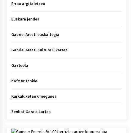
Erroa argitaletxea
Euskara jendea
Gabriel Aresti euskaltegia
Gabriel Aresti Kultura Elkartea
Gazteola
Kafe Antzokia
Kurkuluxetan umegunea
Zenbat Gara elkartea