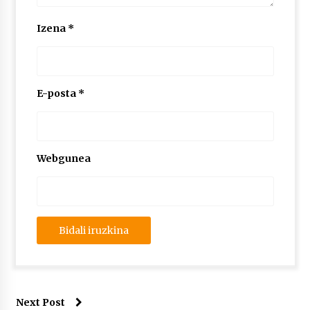
Izena
*
E-posta
*
Webgunea
Next Post