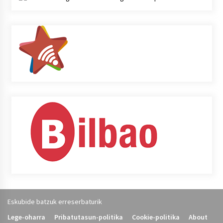
Eskubide batzuk erreserbaturik
Lege-oharra
Pribatutasun-politika
Cookie-politika
About