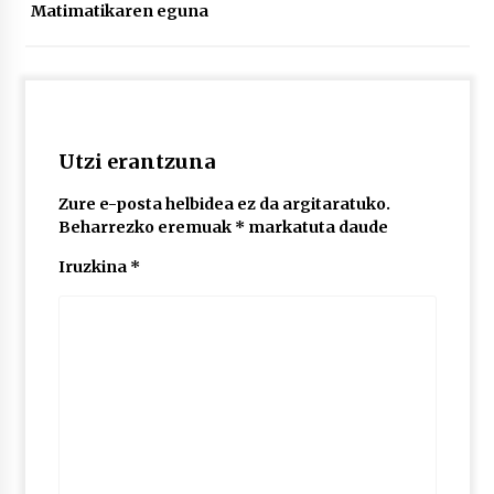
2026/07/03
Matimatikaren eguna
MUSIBLA #297: Bide, Boards Of Canada, Somak,
Tiga, Twisted Teens, Underscores, Habia
2026/07/02
Utzi erantzuna
Zure e-posta helbidea ez da argitaratuko.
Beharrezko eremuak
*
markatuta daude
Iruzkina
*