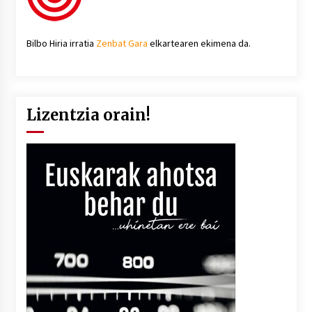
Bilbo Hiria irratia
Zenbat Gara
elkartearen ekimena da.
Lizentzia orain!