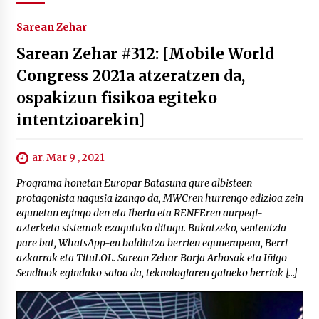
Sarean Zehar
Sarean Zehar #312: [Mobile World
Congress 2021a atzeratzen da,
ospakizun fisikoa egiteko
intentzioarekin]
ar. Mar 9 , 2021
Programa honetan Europar Batasuna gure albisteen
protagonista nagusia izango da, MWCren hurrengo edizioa zein
egunetan egingo den eta Iberia eta RENFEren aurpegi-
azterketa sistemak ezagutuko ditugu. Bukatzeko, sententzia
pare bat, WhatsApp-en baldintza berrien egunerapena, Berri
azkarrak eta TituLOL. Sarean Zehar Borja Arbosak eta Iñigo
Sendinok egindako saioa da, teknologiaren gaineko berriak […]