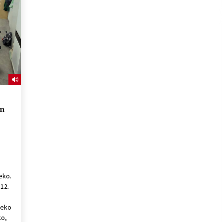
2026/07/15
Larunbatean Plentziako Itsas
Martxa ospatuko da
2026/07/07
SOINUGELA: Paul McCartney eta
Ringo Starr-en lan berriak
2026/07/03
en
eko.
 12.
teko
ko,