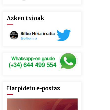
Azken txioak
Harpidetu e-postaz