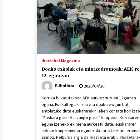
protagonista
2026/07/16
POTTO: San Pedro jaietako bertso-
saioa
2026/07/09
Auritz Iñurrietaren margoak
ikusgai Uribitarte40 aretoan
Ibaizabal Magazina
2026/07/03
Doako eskolak eta mintzodromoak: AEK-r
12. egunean
BilboHiria
2026/04/20
Korrika bukatutakoan AEK aurkleztu zuen 12garren
eguna. Euskaltegiak ireki eta doako ewgun bat
antolatuko dute euskararekin lehen kontatu hori izat
“Euskara gara eta izango gara!” lelopean, Korrikaren
eguna izeneko ekimena aurkeztu dute, euskararen
aldeko konpromisoa eguneroko praktiketara erama
asmoz. Helburua argia da: ikasi eta erabili. Horretara