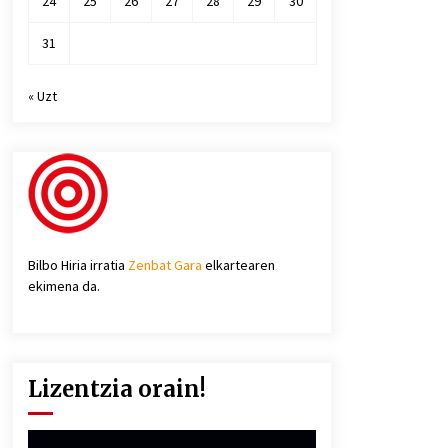
24
25
26
27
28
29
30
31
« Uzt
Bilbo Hiria irratia
Zenbat Gara
elkartearen
ekimena da.
Lizentzia orain!