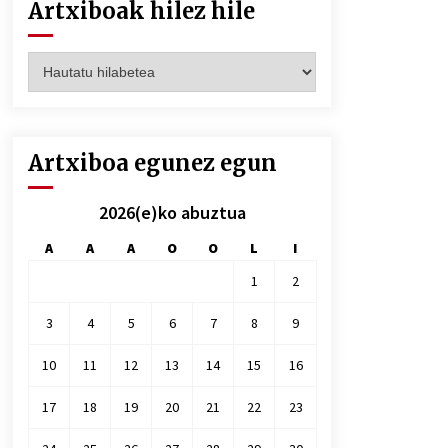
Artxiboak hilez hile
Artxiboak
hilez
hile
Artxiboa egunez egun
2026(e)ko abuztua
A
A
A
O
O
L
I
1
2
3
4
5
6
7
8
9
10
11
12
13
14
15
16
17
18
19
20
21
22
23