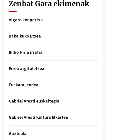
Zenbat Gara ekimenak
Algara konpartsa
Bakaikuko Etxea
Bilbo Hiria irratia
Erroa argitaletxea
Euskara jendea
Gabriel Aresti euskaltegia
Gabriel Aresti Kultura Elkartea
Gazteola