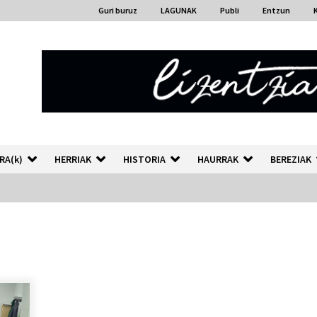
Guri buruz
LAGUNAK
Publi
Entzun
RA(k)
HERRIAK
HISTORIA
HAURRAK
BEREZIAK
“Hiztegi bat” Gorka Urbizuk
idatzitako letren hiztegia
2026/07/23
Auzoportala : 1×04 Auzofoniak