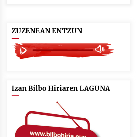
POTTO: San Pedro jaietako bertso-saioa
2026/07/09
ZUZENEAN ENTZUN
Larunbatean Plentziako Itsas Martxa ospatuko
da
2026/07/07
LIBURUEN ERREPUBLIKA TXIKIA: Hiragana akats
isil batekin dator beti
2026/07/07
Izan Bilbo Hiriaren LAGUNA
Auritz Iñurrietaren margoak ikusgai
Uribitarte40 aretoan
2026/07/03
SOINUGELA: Paul McCartney eta Ringo Starr-en
lan berriak