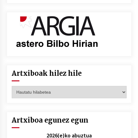
Artxiboak hilez hile
Artxiboak
hilez
hile
Artxiboa egunez egun
2026(e)ko abuztua