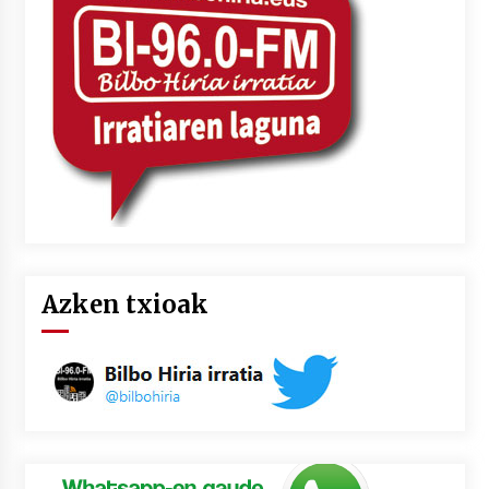
2026/07/03
MUSIBLA #297: Bide, Boards Of Canada, Somak,
Tiga, Twisted Teens, Underscores, Habia
2026/07/02
Azken txioak