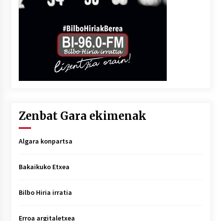
Zenbat Gara ekimenak
Algara konpartsa
Bakaikuko Etxea
Bilbo Hiria irratia
Erroa argitaletxea