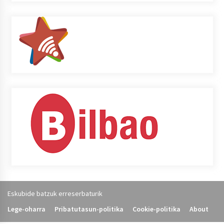
Eskubide batzuk erreserbaturik
Lege-oharra
Pribatutasun-politika
Cookie-politika
About