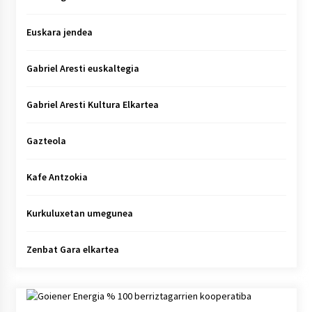
Euskara jendea
Gabriel Aresti euskaltegia
Gabriel Aresti Kultura Elkartea
Gazteola
Kafe Antzokia
Kurkuluxetan umegunea
Zenbat Gara elkartea