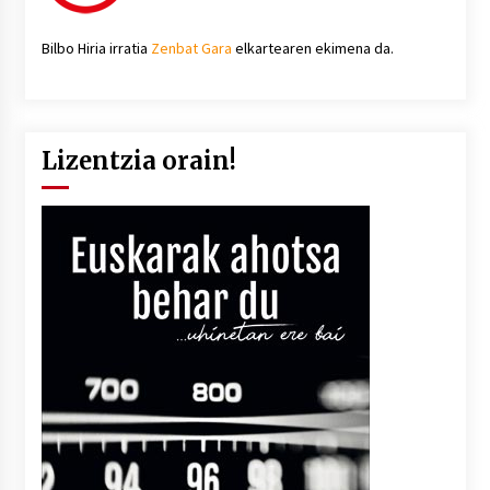
Bilbo Hiria irratia
Zenbat Gara
elkartearen ekimena da.
Lizentzia orain!