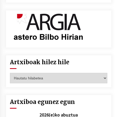
Artxiboak hilez hile
Artxiboak
hilez
hile
Artxiboa egunez egun
2026(e)ko abuztua