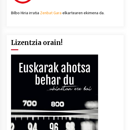
Bilbo Hiria irratia
Zenbat Gara
elkartearen ekimena da.
Lizentzia orain!