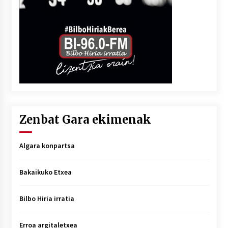
Zenbat Gara ekimenak
Algara konpartsa
Bakaikuko Etxea
Bilbo Hiria irratia
Erroa argitaletxea