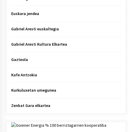
Euskara jendea
Gabriel Aresti euskaltegia
Gabriel Aresti Kultura Elkartea
Gazteola
Kafe Antzokia
Kurkuluxetan umegunea
Zenbat Gara elkartea