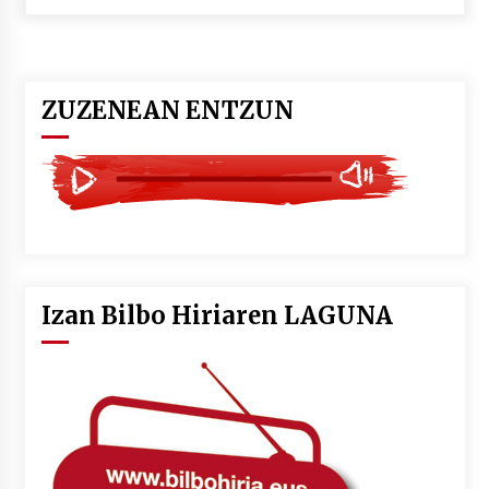
POTTO: San Pedro jaietako bertso-saioa
2026/07/09
ZUZENEAN ENTZUN
Larunbatean Plentziako Itsas Martxa ospatuko
da
2026/07/07
LIBURUEN ERREPUBLIKA TXIKIA: Hiragana akats
isil batekin dator beti
2026/07/07
Izan Bilbo Hiriaren LAGUNA
Auritz Iñurrietaren margoak ikusgai
Uribitarte40 aretoan
2026/07/03
SOINUGELA: Paul McCartney eta Ringo Starr-en
lan berriak