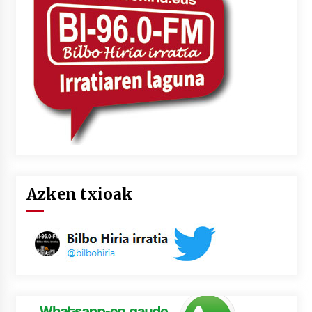
2026/07/03
MUSIBLA #297: Bide, Boards Of Canada, Somak,
Tiga, Twisted Teens, Underscores, Habia
2026/07/02
Azken txioak