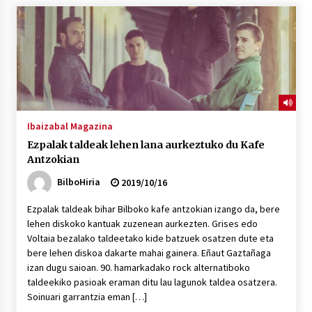
2026/07/03
MUSIBLA #297: Bide, Boards Of Canada, Somak,
Tiga, Twisted Teens, Underscores, Habia
2026/07/02
Ibaizabal Magazina
Ezpalak taldeak lehen lana aurkeztuko du Kafe
Antzokian
BilboHiria
2019/10/16
Ezpalak taldeak bihar Bilboko kafe antzokian izango da, bere
lehen diskoko kantuak zuzenean aurkezten. Grises edo
Voltaia bezalako taldeetako kide batzuek osatzen dute eta
bere lehen diskoa dakarte mahai gainera. Eñaut Gaztañaga
izan dugu saioan. 90. hamarkadako rock alternatiboko
taldeekiko pasioak eraman ditu lau lagunok taldea osatzera.
Soinuari garrantzia eman […]