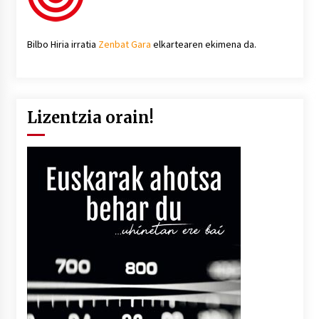
Bilbo Hiria irratia
Zenbat Gara
elkartearen ekimena da.
Lizentzia orain!