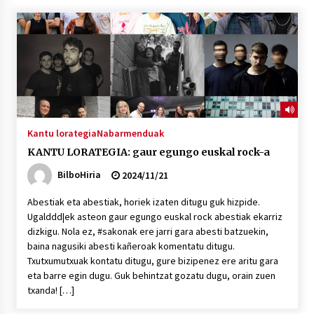
“Hiztegi bat” Gorka Urbizuk idatzitako letren
hiztegia
2026/07/23
Bakaikuko barnetegitik gazteek egindako saio
berezia
2026/07/16
Kantu lorategia
Nabarmenduak
KANTU LORATEGIA: gaur egungo euskal rock-a
Tuba eta bonbardinoaren astea, Bilboko
Kontserbatorioan protagonista
BilboHiria
2024/11/21
2026/07/16
Abestiak eta abestiak, horiek izaten ditugu guk hizpide.
Ugalddd|ek asteon gaur egungo euskal rock abestiak ekarriz
Auzoportala : 1×04 Auzofoniak
dizkigu. Nola ez, #sakonak ere jarri gara abesti batzuekin,
2026/07/15
baina nagusiki abesti kañeroak komentatu ditugu.
Txutxumutxuak kontatu ditugu, gure bizipenez ere aritu gara
eta barre egin dugu. Guk behintzat gozatu dugu, orain zuen
Gaur abitua da Bilbao bbk live jaialdia
txanda! […]
2026/07/09