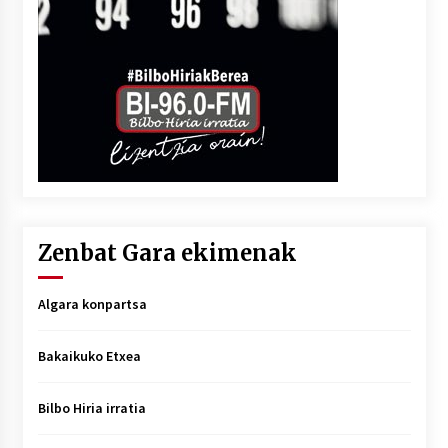
Zenbat Gara ekimenak
Algara konpartsa
Bakaikuko Etxea
Bilbo Hiria irratia