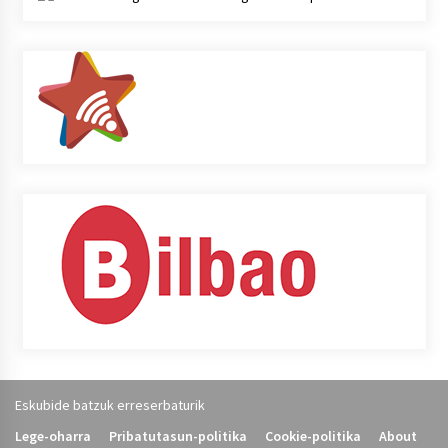
Eskubide batzuk erreserbaturik
Lege-oharra
Pribatutasun-politika
Cookie-politika
About