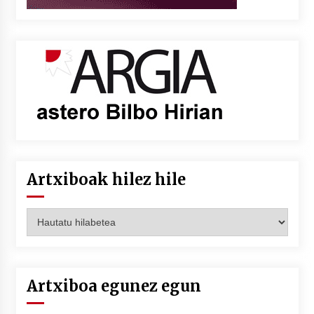
Artxiboak hilez hile
Artxiboak
hilez
hile
Artxiboa egunez egun