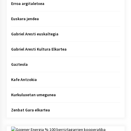
Erroa argitaletxea
Euskara jendea
Gabriel Aresti euskaltegia
Gabriel Aresti Kultura Elkartea
Gazteola
Kafe Antzokia
Kurkuluxetan umegunea
Zenbat Gara elkartea