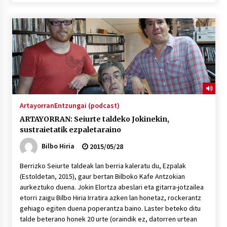
Artayorran
Entzungai (podcast)
ARTAYORRAN: Seiurte taldeko Jokinekin,
sustraietatik ezpaletaraino
Bilbo Hiria
2015/05/28
Berrizko Seiurte taldeak lan berria kaleratu du, Ezpalak
(Estoldetan, 2015), gaur bertan Bilboko Kafe Antzokian
aurkeztuko duena. Jokin Elortza abeslari eta gitarra-jotzailea
etorri zaigu Bilbo Hiria Irratira azken lan honetaz, rockerantz
gehiago egiten duena poperantza baino. Laster beteko ditu
talde beterano honek 20 urte (oraindik ez, datorren urtean