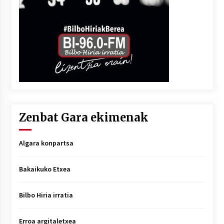
Zenbat Gara ekimenak
Algara konpartsa
Bakaikuko Etxea
Bilbo Hiria irratia
Erroa argitaletxea