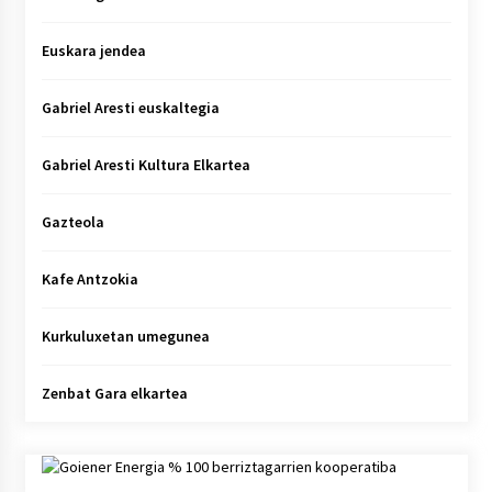
Euskara jendea
Gabriel Aresti euskaltegia
Gabriel Aresti Kultura Elkartea
Gazteola
Kafe Antzokia
Kurkuluxetan umegunea
Zenbat Gara elkartea