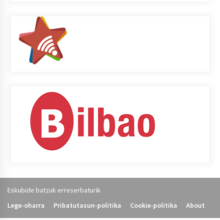
Eskubide batzuk erreserbaturik
Lege-oharra
Pribatutasun-politika
Cookie-politika
About