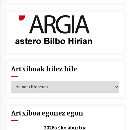
Artxiboak hilez hile
Artxiboak
hilez
hile
Artxiboa egunez egun
2026(e)ko abuztua