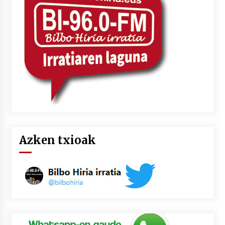
2026/07/03
MUSIBLA #297: Bide, Boards Of Canada, Somak,
Tiga, Twisted Teens, Underscores, Habia
2026/07/02
Azken txioak