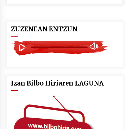
POTTO: San Pedro jaietako bertso-saioa
2026/07/09
ZUZENEAN ENTZUN
Larunbatean Plentziako Itsas Martxa ospatuko
da
2026/07/07
LIBURUEN ERREPUBLIKA TXIKIA: Hiragana akats
isil batekin dator beti
2026/07/07
Izan Bilbo Hiriaren LAGUNA
Auritz Iñurrietaren margoak ikusgai
Uribitarte40 aretoan
2026/07/03
SOINUGELA: Paul McCartney eta Ringo Starr-en
lan berriak