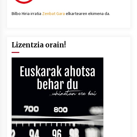
Bilbo Hiria irratia
Zenbat Gara
elkartearen ekimena da.
Lizentzia orain!