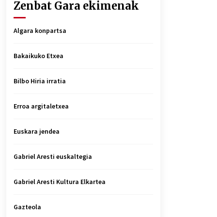
Zenbat Gara ekimenak
Algara konpartsa
Bakaikuko Etxea
Bilbo Hiria irratia
Erroa argitaletxea
Euskara jendea
Gabriel Aresti euskaltegia
Gabriel Aresti Kultura Elkartea
Gazteola