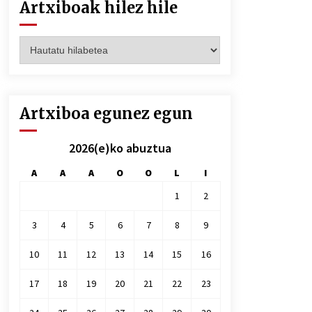
Artxiboak hilez hile
Artxiboak
hilez
hile
Artxiboa egunez egun
2026(e)ko abuztua
A
A
A
O
O
L
I
1
2
3
4
5
6
7
8
9
10
11
12
13
14
15
16
17
18
19
20
21
22
23