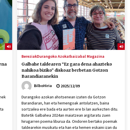
2026/07/15
Larunbatean Plentziako Itsas
Martxa ospatuko da
2026/07/07
SOINUGELA: Paul McCartney eta
Ringo Starr-en lan berriak
Bereziak
Durangoko Azoka
Ibaizabal Magazina
2026/07/03
ena
Galbahe taldearen “Ez gara dena ahazteko
nahikoa biziko” diskoaz berbetan Gotzon
Barandiaranekin
BilboHiria
2025/12/09
anek
Durangoko azokan ahotsenean izaten da Gotzon
Barandiaran, han eta hemengoak antolatzen, baina
ta
sortzailea ere bada eta aurten ere bi lan aurkezten ditu.
Batetik Galbahea 2024an maiatzean argitaratu zuen
hirugarren poema liburua da. Ondoren bertako poemak
taldearekin musikatu eta han eta hemen eskaini izan du