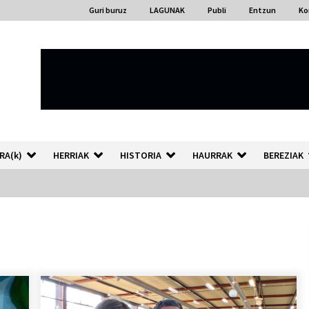
Guri buruz
LAGUNAK
Publi
Entzun
Ko
RA(k)
HERRIAK
HISTORIA
HAURRAK
BEREZIAK
“Hiztegi bat” Gorka Urbizuk
idatzitako letren hiztegia
2026/07/23
Auzoportala : 1×04 Auzofoniak