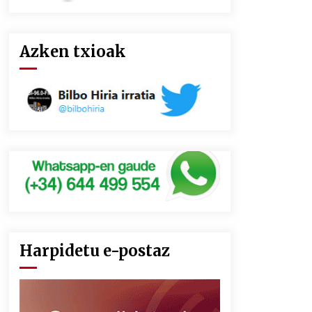
Azken txioak
Harpidetu e-postaz