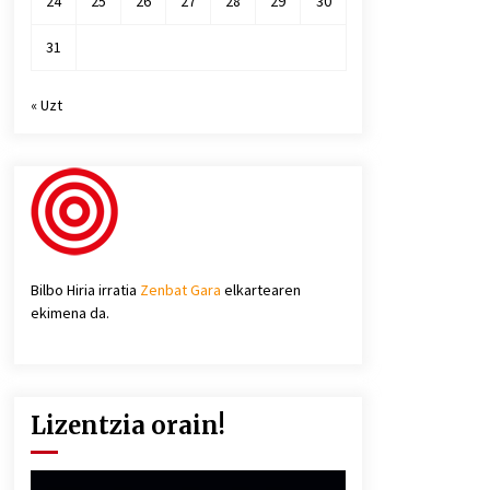
24
25
26
27
28
29
30
31
« Uzt
Bilbo Hiria irratia
Zenbat Gara
elkartearen
ekimena da.
Lizentzia orain!