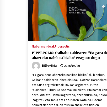
protagonista
2026/07/16
POTTO: San Pedro jaietako bertso-
saioa
2026/07/09
Auritz Iñurrietaren margoak
ikusgai Uribitarte40 aretoan
Nabarmenduak
Piperpolis
2026/07/03
PIPERPOLIS: Galbahe taldearen “Ez gara d
ahazteko nahikoa biziko” ezagutu dugu
BilboHiria
2026/04/20
“Ez gara dena ahazteko nahikoa biziko” du izenburu
Galbahe taldearen lehen diskoak. Gotzon Barandiar
eta Susa argitaletxeak 2024an argitaratu zuten
“Galbahea” liburuko poemak musikatu eta hamar kan
sortu dituzte. Hamaikagarrena, azkenburukoa, Koldo
Izagirrek eta Tapia eta Leturiaren Wafa da. Poema
bakoitzak berez duen musika ahalik eta fidelen