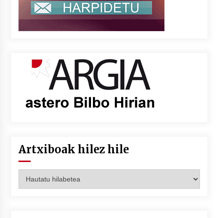
Artxiboak hilez hile
Artxiboak
hilez
hile