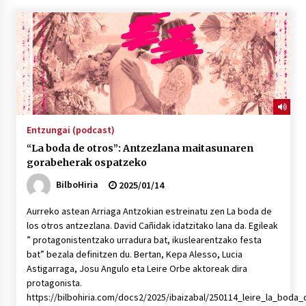
“Hiztegi bat” Gorka Urbizuk idatzitako letren
hiztegia
2026/07/23
Bakaikuko barnetegitik gazteek egindako saio
berezia
2026/07/16
Entzungai (podcast)
“La boda de otros”: Antzezlana maitasunaren
Tuba eta bonbardinoaren astea, Bilboko
gorabeherak ospatzeko
Kontserbatorioan protagonista
2026/07/16
BilboHiria
2025/01/14
Aurreko astean Arriaga Antzokian estreinatu zen La boda de
Auzoportala : 1×04 Auzofoniak
los otros antzezlana. David Cañidak idatzitako lana da. Egileak
2026/07/15
” protagonistentzako urradura bat, ikuslearentzako festa
bat” bezala definitzen du. Bertan, Kepa Alesso, Lucia
Astigarraga, Josu Angulo eta Leire Orbe aktoreak dira
Gaur abitua da Bilbao bbk live jaialdia
protagonista.
2026/07/09
https://bilbohiria.com/docs2/2025/ibaizabal/250114_leire_la_boda