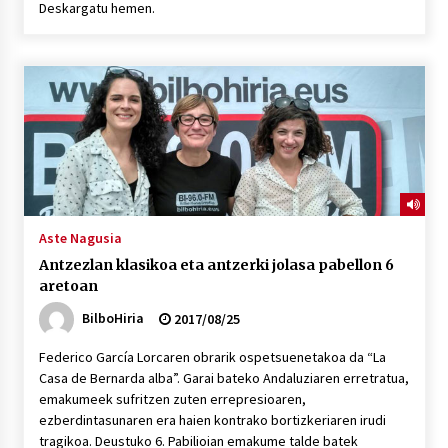
Deskargatu hemen.
POTTO: San Pedro jaietako bertso-saioa
2026/07/09
Larunbatean Plentziako Itsas Martxa ospatuko
da
2026/07/07
LIBURUEN ERREPUBLIKA TXIKIA: Hiragana akats
Aste Nagusia
isil batekin dator beti
Antzezlan klasikoa eta antzerki jolasa pabellon 6
2026/07/07
aretoan
BilboHiria
2017/08/25
Auritz Iñurrietaren margoak ikusgai
Uribitarte40 aretoan
Federico García Lorcaren obrarik ospetsuenetakoa da “La
2026/07/03
Casa de Bernarda alba”. Garai bateko Andaluziaren erretratua,
emakumeek sufritzen zuten errepresioaren,
SOINUGELA: Paul McCartney eta Ringo Starr-en
ezberdintasunaren era haien kontrako bortizkeriaren irudi
lan berriak
tragikoa. Deustuko 6. Pabilioian emakume talde batek