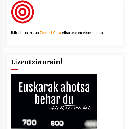
Bilbo Hiria irratia
Zenbat Gara
elkartearen ekimena da.
Lizentzia orain!