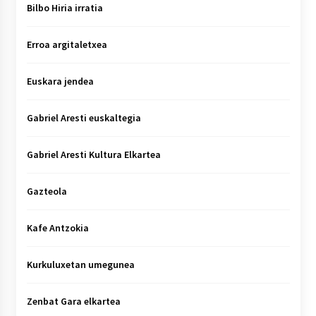
Bilbo Hiria irratia
Erroa argitaletxea
Euskara jendea
Gabriel Aresti euskaltegia
Gabriel Aresti Kultura Elkartea
Gazteola
Kafe Antzokia
Kurkuluxetan umegunea
Zenbat Gara elkartea