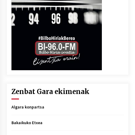
Zenbat Gara ekimenak
Algara konpartsa
Bakaikuko Etxea