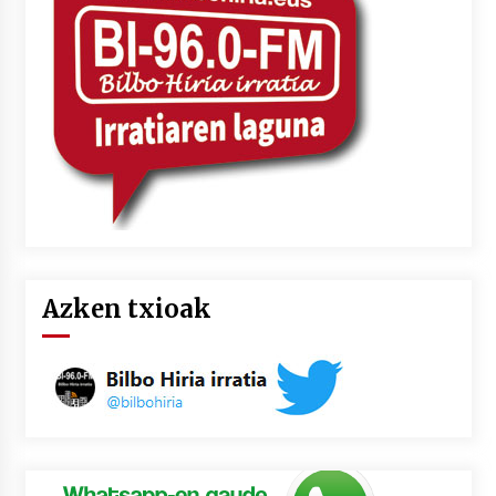
2026/07/03
MUSIBLA #297: Bide, Boards Of Canada, Somak,
Tiga, Twisted Teens, Underscores, Habia
2026/07/02
Azken txioak