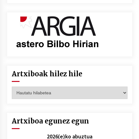
Artxiboak hilez hile
Artxiboak
hilez
hile
Artxiboa egunez egun
2026(e)ko abuztua