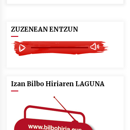
POTTO: San Pedro jaietako bertso-saioa
2026/07/09
ZUZENEAN ENTZUN
Larunbatean Plentziako Itsas Martxa ospatuko
da
2026/07/07
LIBURUEN ERREPUBLIKA TXIKIA: Hiragana akats
isil batekin dator beti
2026/07/07
Izan Bilbo Hiriaren LAGUNA
Auritz Iñurrietaren margoak ikusgai
Uribitarte40 aretoan
2026/07/03
SOINUGELA: Paul McCartney eta Ringo Starr-en
lan berriak