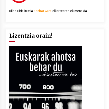
Bilbo Hiria irratia
Zenbat Gara
elkartearen ekimena da.
Lizentzia orain!