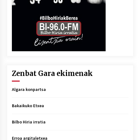
Zenbat Gara ekimenak
Algara konpartsa
Bakaikuko Etxea
Bilbo Hiria irratia
Erroa argitaletxea