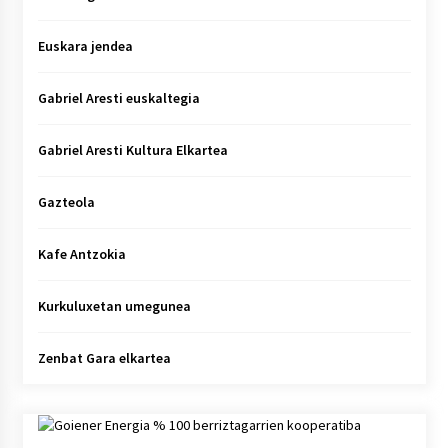
Euskara jendea
Gabriel Aresti euskaltegia
Gabriel Aresti Kultura Elkartea
Gazteola
Kafe Antzokia
Kurkuluxetan umegunea
Zenbat Gara elkartea