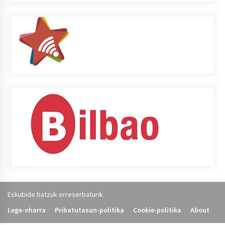
Eskubide batzuk erreserbaturik
Lege-oharra
Pribatutasun-politika
Cookie-politika
About