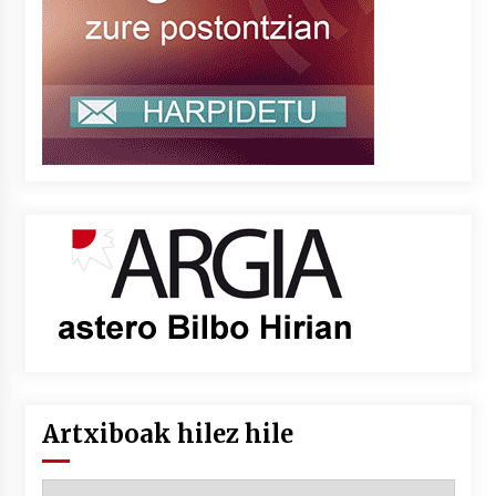
Artxiboak hilez hile
Artxiboak