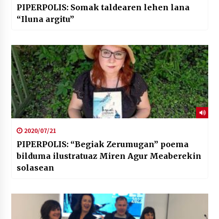
PIPERPOLIS: Somak taldearen lehen lana
“Iluna argitu”
2020/07/21
PIPERPOLIS: “Begiak Zerumugan” poema
bilduma ilustratuaz Miren Agur Meaberekin
solasean