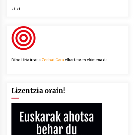
« Uzt
Bilbo Hiria irratia
Zenbat Gara
elkartearen ekimena da.
Lizentzia orain!