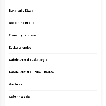
Bakaikuko Etxea
Bilbo Hiria irratia
Erroa argitaletxea
Euskara jendea
Gabriel Aresti euskaltegia
Gabriel Aresti Kultura Elkartea
Gazteola
Kafe Antzokia