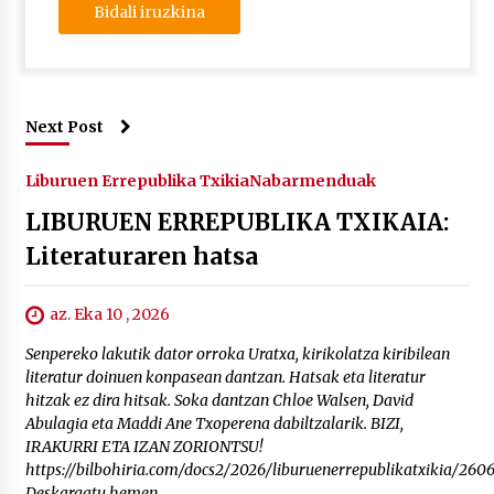
Next Post
Liburuen Errepublika Txikia
Nabarmenduak
LIBURUEN ERREPUBLIKA TXIKAIA:
Literaturaren hatsa
az. Eka 10 , 2026
Senpereko lakutik dator orroka Uratxa, kirikolatza kiribilean
literatur doinuen konpasean dantzan. Hatsak eta literatur
hitzak ez dira hitsak. Soka dantzan Chloe Walsen, David
Abulagia eta Maddi Ane Txoperena dabiltzalarik. BIZI,
IRAKURRI ETA IZAN ZORIONTSU!
https://bilbohiria.com/docs2/2026/liburuenerrepublikatxikia/2606
Deskargatu hemen.