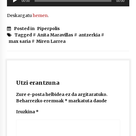
00:00
00:00
2026/07/03
erreproduzigailua
Deskargatu
hemen
.
MUSIBLA #297: Bide, Boards Of Canada, Somak,
Tiga, Twisted Teens, Underscores, Habia
Posted in
Piperpolis
2026/07/02
Tagged #
Anita Maravillas
#
antzerkia
#
max saria
#
Miren Larrea
Utzi erantzuna
Zure e-posta helbidea ez da argitaratuko.
Beharrezko eremuak
*
markatuta daude
Iruzkina
*