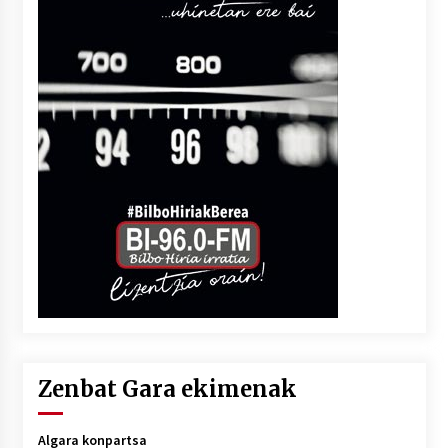
Zenbat Gara ekimenak
Algara konpartsa