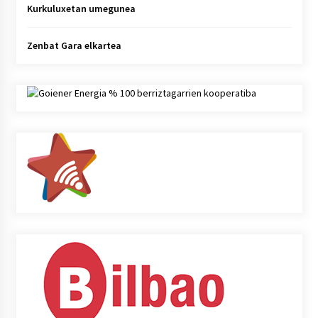
Kurkuluxetan umegunea
Zenbat Gara elkartea