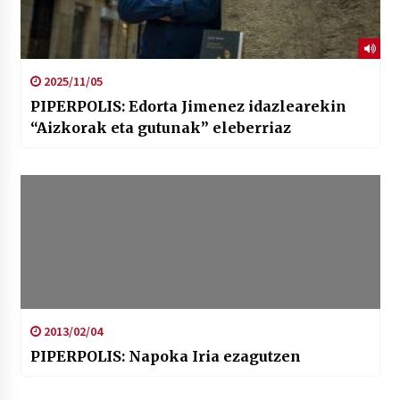
2025/11/05
PIPERPOLIS: Edorta Jimenez idazlearekin
“Aizkorak eta gutunak” eleberriaz
2013/02/04
PIPERPOLIS: Napoka Iria ezagutzen