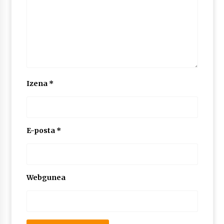
Izena
*
E-posta
*
Webgunea