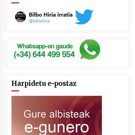
Harpidetu e-postaz