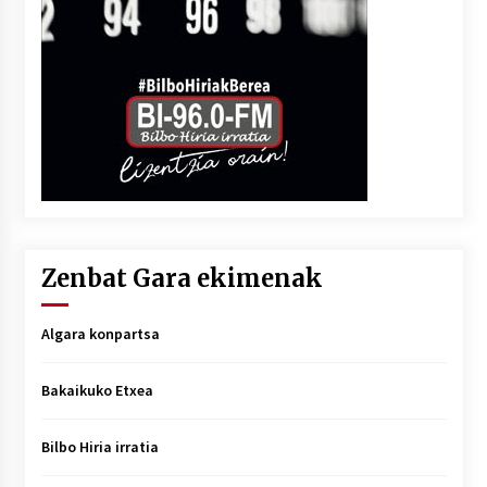
Zenbat Gara ekimenak
Algara konpartsa
Bakaikuko Etxea
Bilbo Hiria irratia