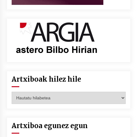
Artxiboak hilez hile
Artxiboak
hilez
hile
Artxiboa egunez egun