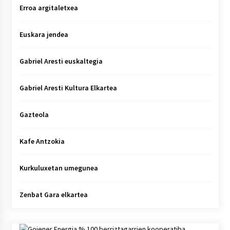
Erroa argitaletxea
Euskara jendea
Gabriel Aresti euskaltegia
Gabriel Aresti Kultura Elkartea
Gazteola
Kafe Antzokia
Kurkuluxetan umegunea
Zenbat Gara elkartea