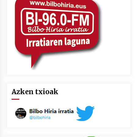
2026/07/03
MUSIBLA #297: Bide, Boards Of Canada, Somak,
Tiga, Twisted Teens, Underscores, Habia
2026/07/02
Azken txioak