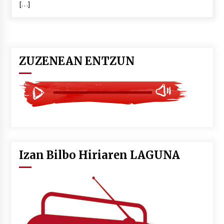
[…]
POTTO: San Pedro jaietako bertso-saioa
2026/07/09
ZUZENEAN ENTZUN
Larunbatean Plentziako Itsas Martxa ospatuko
da
2026/07/07
LIBURUEN ERREPUBLIKA TXIKIA: Hiragana akats
isil batekin dator beti
2026/07/07
Izan Bilbo Hiriaren LAGUNA
Auritz Iñurrietaren margoak ikusgai
Uribitarte40 aretoan
2026/07/03
SOINUGELA: Paul McCartney eta Ringo Starr-en
lan berriak