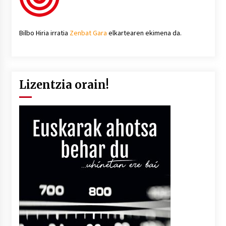
Bilbo Hiria irratia
Zenbat Gara
elkartearen ekimena da.
Lizentzia orain!