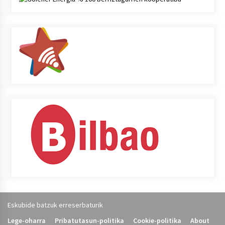
Eskubide batzuk erreserbaturik
Lege-oharra
Pribatutasun-politika
Cookie-politika
About