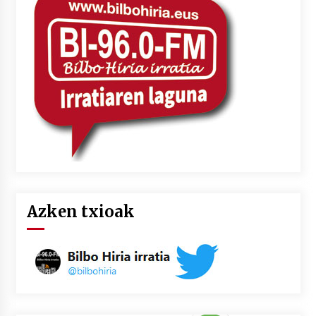
2026/07/03
MUSIBLA #297: Bide, Boards Of Canada, Somak,
Tiga, Twisted Teens, Underscores, Habia
2026/07/02
Azken txioak