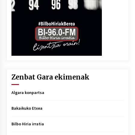
Zenbat Gara ekimenak
Algara konpartsa
Bakaikuko Etxea
Bilbo Hiria irratia