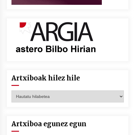
Artxiboak hilez hile
Artxiboak
hilez
hile
Artxiboa egunez egun