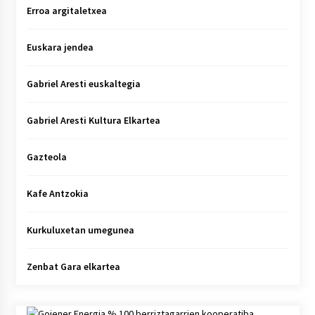
Erroa argitaletxea
Euskara jendea
Gabriel Aresti euskaltegia
Gabriel Aresti Kultura Elkartea
Gazteola
Kafe Antzokia
Kurkuluxetan umegunea
Zenbat Gara elkartea