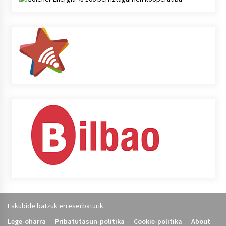
Eskubide batzuk erreserbaturik
Lege-oharra
Pribatutasun-politika
Cookie-politika
About