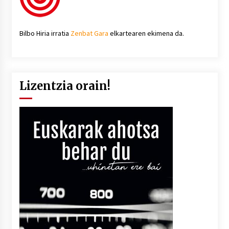
Bilbo Hiria irratia
Zenbat Gara
elkartearen ekimena da.
Lizentzia orain!