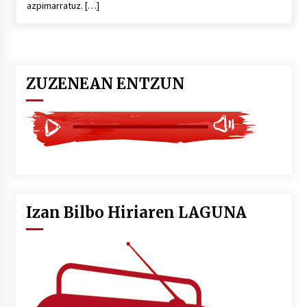
azpimarratuz. […]
POTTO: San Pedro jaietako bertso-saioa
2026/07/09
ZUZENEAN ENTZUN
Larunbatean Plentziako Itsas Martxa ospatuko
da
2026/07/07
LIBURUEN ERREPUBLIKA TXIKIA: Hiragana akats
isil batekin dator beti
2026/07/07
Izan Bilbo Hiriaren LAGUNA
Auritz Iñurrietaren margoak ikusgai
Uribitarte40 aretoan
2026/07/03
SOINUGELA: Paul McCartney eta Ringo Starr-en
lan berriak