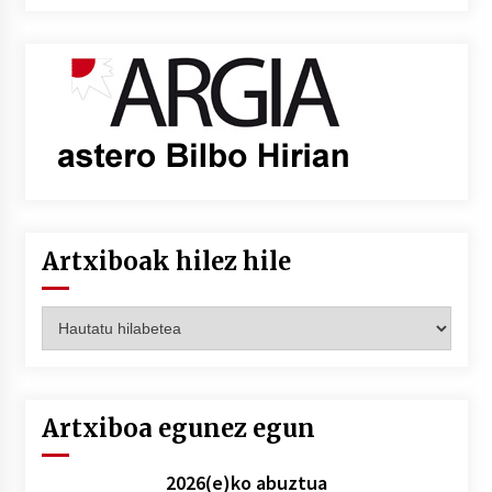
Artxiboak hilez hile
Artxiboak
hilez
hile
Artxiboa egunez egun
2026(e)ko abuztua