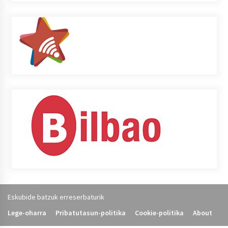
Eskubide batzuk erreserbaturik
Lege-oharra
Pribatutasun-politika
Cookie-politika
About