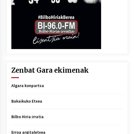
Zenbat Gara ekimenak
Algara konpartsa
Bakaikuko Etxea
Bilbo Hiria irratia
Erroa argitaletxea