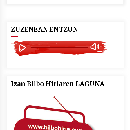
POTTO: San Pedro jaietako bertso-saioa
2026/07/09
ZUZENEAN ENTZUN
Larunbatean Plentziako Itsas Martxa ospatuko
da
2026/07/07
LIBURUEN ERREPUBLIKA TXIKIA: Hiragana akats
isil batekin dator beti
2026/07/07
Izan Bilbo Hiriaren LAGUNA
Auritz Iñurrietaren margoak ikusgai
Uribitarte40 aretoan
2026/07/03
SOINUGELA: Paul McCartney eta Ringo Starr-en
lan berriak