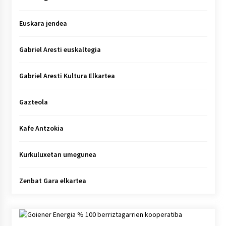
Euskara jendea
Gabriel Aresti euskaltegia
Gabriel Aresti Kultura Elkartea
Gazteola
Kafe Antzokia
Kurkuluxetan umegunea
Zenbat Gara elkartea