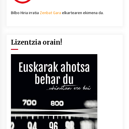
Bilbo Hiria irratia
Zenbat Gara
elkartearen ekimena da.
Lizentzia orain!