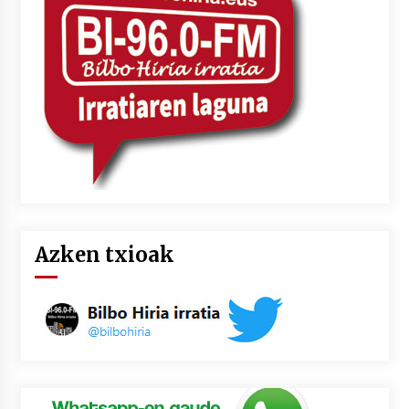
2026/07/03
MUSIBLA #297: Bide, Boards Of Canada, Somak,
Tiga, Twisted Teens, Underscores, Habia
2026/07/02
Azken txioak