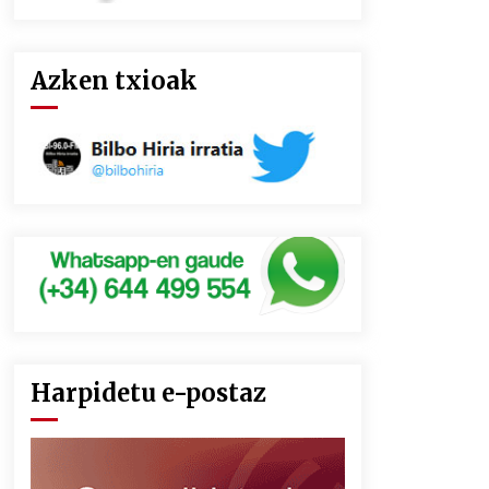
Azken txioak
Harpidetu e-postaz