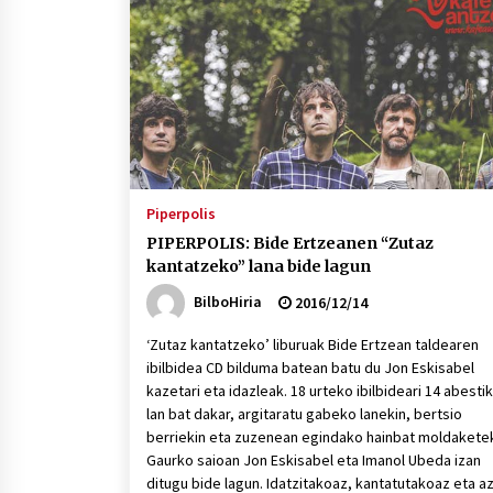
protagonista
2026/07/16
POTTO: San Pedro jaietako bertso-
saioa
2026/07/09
Auritz Iñurrietaren margoak
ikusgai Uribitarte40 aretoan
Piperpolis
2026/07/03
PIPERPOLIS: Bide Ertzeanen “Zutaz
kantatzeko” lana bide lagun
BilboHiria
2016/12/14
‘Zutaz kantatzeko’ liburuak Bide Ertzean taldearen
ibilbidea CD bilduma batean batu du Jon Eskisabel
kazetari eta idazleak. 18 urteko ibilbideari 14 abesti
lan bat dakar, argitaratu gabeko lanekin, bertsio
berriekin eta zuzenean egindako hainbat moldaketek
Gaurko saioan Jon Eskisabel eta Imanol Ubeda izan
ditugu bide lagun. Idatzitakoaz, kantatutakoaz eta a