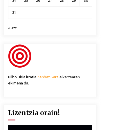
24
25
26
27
28
29
30
31
« Uzt
Bilbo Hiria irratia
Zenbat Gara
elkartearen
ekimena da.
Lizentzia orain!