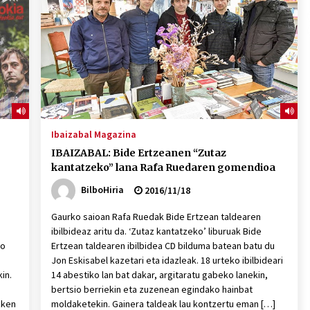
2026/07/15
Larunbatean Plentziako Itsas
Martxa ospatuko da
2026/07/07
SOINUGELA: Paul McCartney eta
Ringo Starr-en lan berriak
Ibaizabal Magazina
2026/07/03
IBAIZABAL: Bide Ertzeanen “Zutaz
kantatzeko” lana Rafa Ruedaren gomendioa
BilboHiria
2016/11/18
Gaurko saioan Rafa Ruedak Bide Ertzean taldearen
ibilbideaz aritu da. ‘Zutaz kantatzeko’ liburuak Bide
ko
Ertzean taldearen ibilbidea CD bilduma batean batu du
Jon Eskisabel kazetari eta idazleak. 18 urteko ibilbideari
in.
14 abestiko lan bat dakar, argitaratu gabeko lanekin,
bertsio berriekin eta zuzenean egindako hainbat
zken
moldaketekin. Gainera taldeak lau kontzertu eman […]