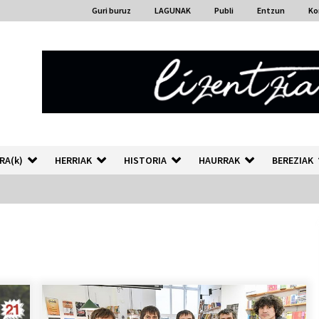
Guri buruz
LAGUNAK
Publi
Entzun
Ko
RA(k)
HERRIAK
HISTORIA
HAURRAK
BEREZIAK
“Hiztegi bat” Gorka Urbizuk
idatzitako letren hiztegia
2026/07/23
Auzoportala : 1×04 Auzofoniak