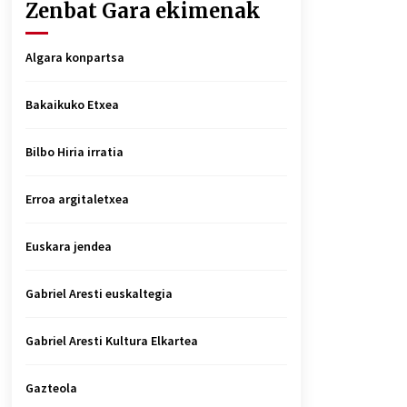
Zenbat Gara ekimenak
Algara konpartsa
Bakaikuko Etxea
Bilbo Hiria irratia
Erroa argitaletxea
Euskara jendea
Gabriel Aresti euskaltegia
Gabriel Aresti Kultura Elkartea
Gazteola