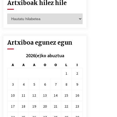
Artxiboak hilez hile
Artxiboak
hilez
hile
Artxiboa egunez egun
2026(e)ko abuztua
A
A
A
O
O
L
I
1
2
3
4
5
6
7
8
9
10
11
12
13
14
15
16
17
18
19
20
21
22
23