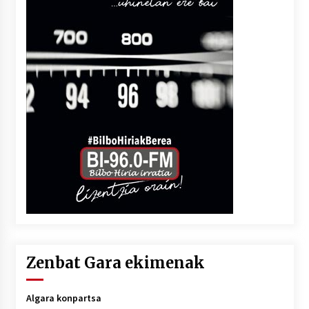
Zenbat Gara ekimenak
Algara konpartsa