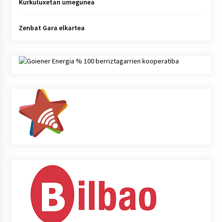
Kurkuluxetan umegunea
Zenbat Gara elkartea