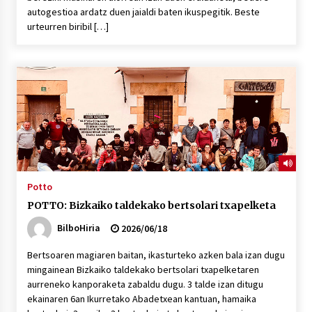
autogestioa ardatz duen jaialdi baten ikuspegitik. Beste
urteurren biribil […]
Potto
POTTO: Bizkaiko taldekako bertsolari txapelketa
BilboHiria
2026/06/18
Bertsoaren magiaren baitan, ikasturteko azken bala izan dugu
mingainean Bizkaiko taldekako bertsolari txapelketaren
aurreneko kanporaketa zabaldu dugu. 3 talde izan ditugu
ekainaren 6an Ikurretako Abadetxean kantuan, hamaika