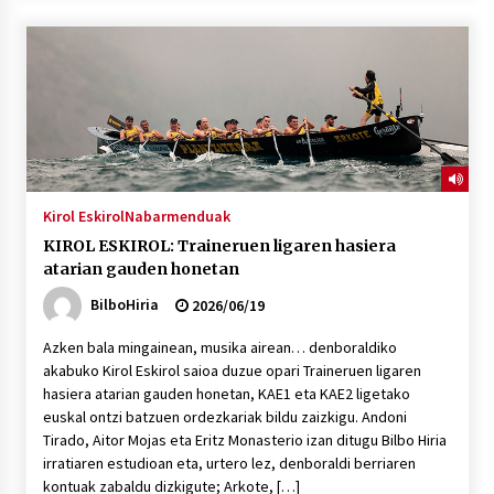
Kirol Eskirol
Nabarmenduak
KIROL ESKIROL: Traineruen ligaren hasiera
atarian gauden honetan
BilboHiria
2026/06/19
Azken bala mingainean, musika airean… denboraldiko
akabuko Kirol Eskirol saioa duzue opari Traineruen ligaren
hasiera atarian gauden honetan, KAE1 eta KAE2 ligetako
euskal ontzi batzuen ordezkariak bildu zaizkigu. Andoni
Tirado, Aitor Mojas eta Eritz Monasterio izan ditugu Bilbo Hiria
irratiaren estudioan eta, urtero lez, denboraldi berriaren
kontuak zabaldu dizkigute; Arkote, […]