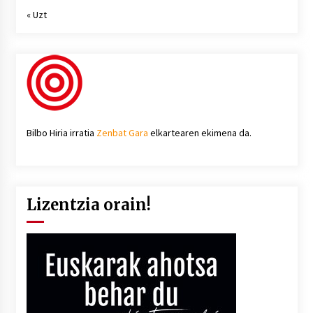
« Uzt
Bilbo Hiria irratia
Zenbat Gara
elkartearen ekimena da.
Lizentzia orain!