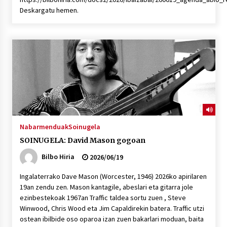
Deskargatu hemen.
Nabarmenduak
Soinugela
SOINUGELA: David Mason gogoan
Bilbo Hiria
2026/06/19
Ingalaterrako Dave Mason (Worcester, 1946) 2026ko apirilaren
19an zendu zen. Mason kantagile, abeslari eta gitarra jole
ezinbestekoak 1967an Traffic taldea sortu zuen , Steve
Winwood, Chris Wood eta Jim Capaldirekin batera. Traffic utzi
ostean ibilbide oso oparoa izan zuen bakarlari moduan, baita