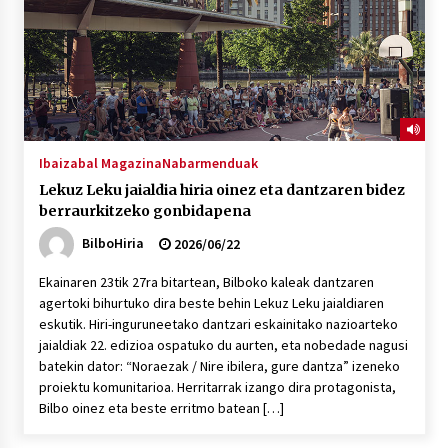
2026/07/03
MUSIBLA #297: Bide, Boards Of Canada, Somak,
Tiga, Twisted Teens, Underscores, Habia
2026/07/02
Ibaizabal Magazina
Nabarmenduak
Lekuz Leku jaialdia hiria oinez eta dantzaren bidez
berraurkitzeko gonbidapena
BilboHiria
2026/06/22
Ekainaren 23tik 27ra bitartean, Bilboko kaleak dantzaren
agertoki bihurtuko dira beste behin Lekuz Leku jaialdiaren
eskutik. Hiri-inguruneetako dantzari eskainitako nazioarteko
jaialdiak 22. edizioa ospatuko du aurten, eta nobedade nagusi
batekin dator: “Noraezak / Nire ibilera, gure dantza” izeneko
proiektu komunitarioa. Herritarrak izango dira protagonista,
Bilbo oinez eta beste erritmo batean […]