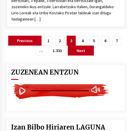
bertsolari, 3 epaile, 3 bertsolari eta bertsozale igari,
zuzeneko ikus-entzule. Larrabetzuko Italien, Durangaldeko
Lirio Loreak eta Uribe Kostako Piratan taldeak izan ditugu
taulagainean […]
Posts
Previous
1
2
3
4
5
6
7
pagination
…
1.331
Next
ZUZENEAN ENTZUN
Izan Bilbo Hiriaren LAGUNA