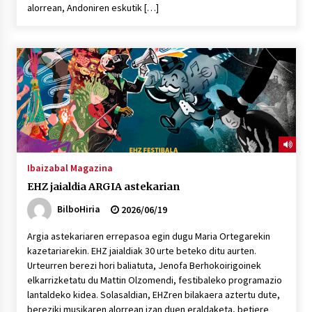
alorrean, Andoniren eskutik […]
Ibaizabal Magazina
EHZ jaialdia ARGIA astekarian
BilboHiria
2026/06/19
Argia astekariaren errepasoa egin dugu Maria Ortegarekin
kazetariarekin. EHZ jaialdiak 30 urte beteko ditu aurten.
Urteurren berezi hori baliatuta, Jenofa Berhokoirigoinek
elkarrizketatu du Mattin Olzomendi, festibaleko programazio
lantaldeko kidea. Solasaldian, EHZren bilakaera aztertu dute,
bereziki musikaren alorrean izan duen eraldaketa, betiere