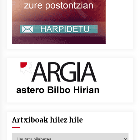
Artxiboak hilez hile
Artxiboak