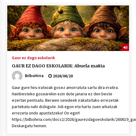
Gaur ez dago eskolarik
GAUR EZ DAGO ESKOLARIK: Abuela maitia
BilboHiria
2026/06/20
Gaur gure hiru iratxoak gosez amorratuta sartu dira irratira.
Hainbesteko gosearekin ezin dute janaria ez den beste
ezertan pentsatu. Beraien senideek irakatsitako errezetak
partekatu nahi dizkigute. Adi egon eta hartu zuen arkatzak
errezeta ondo apuntatzeko! On egin!!
https://bilbohiria.com/docs2/2026/gaurezdagoeskolarik/260619_g
Deskargatu hemen.