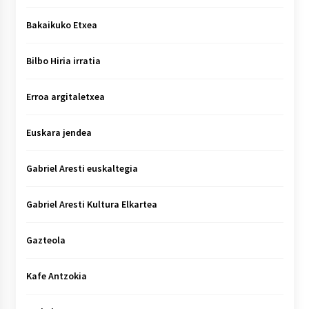
Bakaikuko Etxea
Bilbo Hiria irratia
Erroa argitaletxea
Euskara jendea
Gabriel Aresti euskaltegia
Gabriel Aresti Kultura Elkartea
Gazteola
Kafe Antzokia