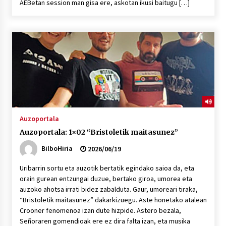
AEBetan session man gisa ere, askotan ikusi baitugu […]
Auzoportala
Auzoportala: 1×02 “Bristoletik maitasunez”
BilboHiria
2026/06/19
Uribarrin sortu eta auzotik bertatik egindako saioa da, eta
orain gurean entzungai duzue, bertako giroa, umorea eta
auzoko ahotsa irrati bidez zabalduta. Gaur, umoreari tiraka,
“Bristoletik maitasunez” dakarkizuegu. Aste honetako atalean
Crooner fenomenoa izan dute hizpide. Astero bezala,
Señoraren gomendioak ere ez dira falta izan, eta musika