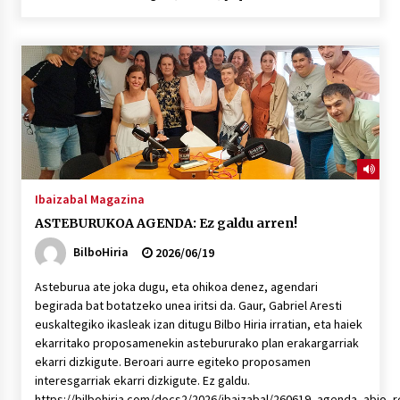
Ibaizabal Magazina
ASTEBURUKOA AGENDA: Ez galdu arren!
BilboHiria
2026/06/19
Asteburua ate joka dugu, eta ohikoa denez, agendari
begirada bat botatzeko unea iritsi da. Gaur, Gabriel Aresti
euskaltegiko ikasleak izan ditugu Bilbo Hiria irratian, eta haiek
ekarritako proposamenekin astebururako plan erakargarriak
ekarri dizkigute. Beroari aurre egiteko proposamen
interesgarriak ekarri dizkigute. Ez galdu.
https://bilbohiria.com/docs2/2026/ibaizabal/260619_agenda_abio_