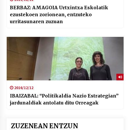
BERBAZ: AMAGOIA Urtxintxa Eskolatik
ezustekoen zorionean, entzuteko
urritasunaren zuzuan
2016/12/12
IBAIZABAL: “Politikaldia Nazio Estrategian”
jardunaldiak antolatu ditu Orreagak
ZUZENEAN ENTZUN