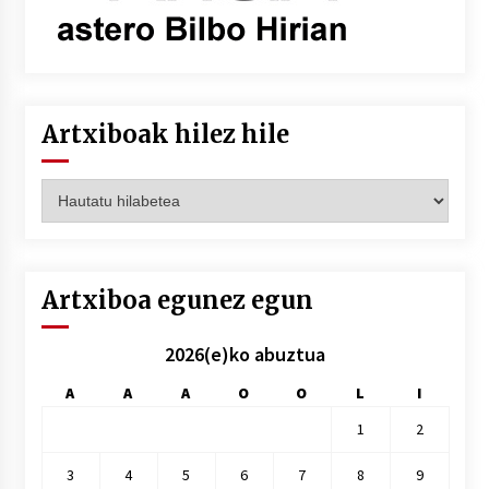
Artxiboak hilez hile
Artxiboak
hilez
hile
Artxiboa egunez egun
2026(e)ko abuztua
A
A
A
O
O
L
I
1
2
3
4
5
6
7
8
9