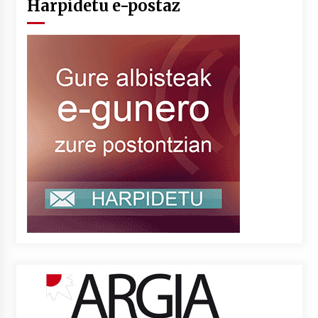
Harpidetu e-postaz