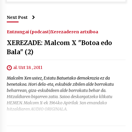
Next Post
Entzungai (podcast)
Xerezaderen artxiboa
XEREZADE: Malcom X "Botoa edo
Bala" (2)
al. Uzt 18 , 2011
Malcolm Xen ustez, Estatu Batuetako demokrazia ez da
benetakoa. Hori dela-eta, eskubide zibilen alde borrokatu
beharrean, giza-eskubideen alde borrokatu behar da.
Hitzaldiaren bigarren zatia. Saioa deskargatzeko klikatu
HEMEN. Malcom X-ek 1964ko Apirilak 3an emandako
hitzaldiaren AUDIO ORIGINALA.