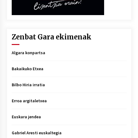
Zenbat Gara ekimenak
Algara konpartsa
Bakaikuko Etxea
Bilbo Hiria irratia
Erroa argitaletxea
Euskara jendea
Gabriel Aresti euskaltegia