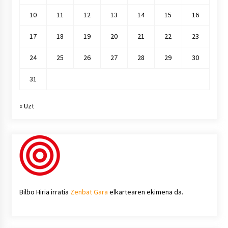
10
11
12
13
14
15
16
17
18
19
20
21
22
23
24
25
26
27
28
29
30
31
« Uzt
Bilbo Hiria irratia
Zenbat Gara
elkartearen ekimena da.