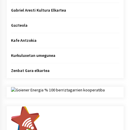
Gabriel Aresti Kultura Elkartea
Gazteola
Kafe Antzokia
Kurkuluxetan umegunea
Zenbat Gara elkartea