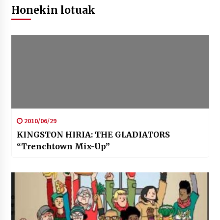
Honekin lotuak
2010/06/29
KINGSTON HIRIA: THE GLADIATORS
“Trenchtown Mix-Up”