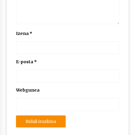
2026/07/03
MUSIBLA #297: Bide, Boards Of Canada, Somak,
Tiga, Twisted Teens, Underscores, Habia
2026/07/02
Izena
*
E-posta
*
Webgunea