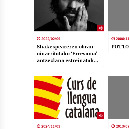
2022/02/09
2006/11
Shakespeareren obran
POTTO
oinarritutako ‘Erresuma’
antzezlana estreinatuko
du Arriaga Antzokiak
2024/11/03
2013/07