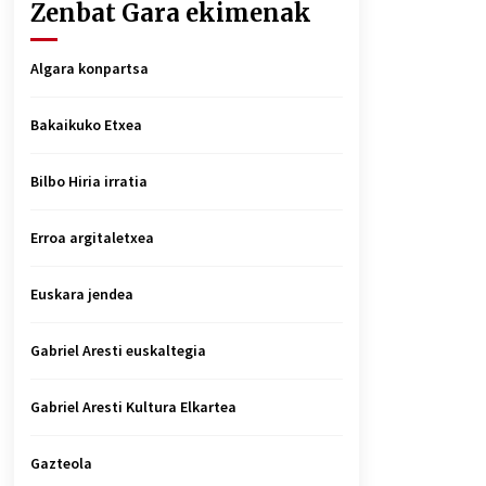
Zenbat Gara ekimenak
Algara konpartsa
Bakaikuko Etxea
Bilbo Hiria irratia
Erroa argitaletxea
Euskara jendea
Gabriel Aresti euskaltegia
Gabriel Aresti Kultura Elkartea
Gazteola