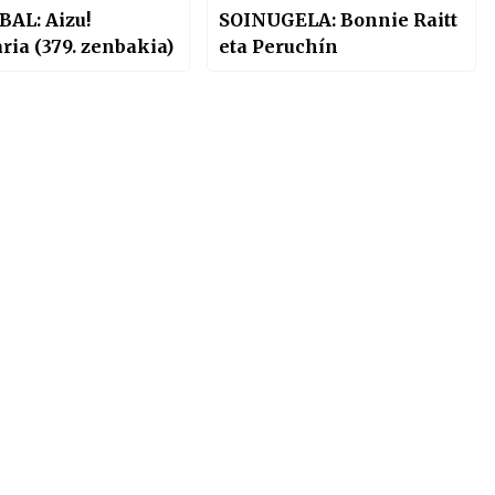
BAL: Aizu!
SOINUGELA: Bonnie Raitt
aldizkaria (379. zenbakia)
eta Peruchín