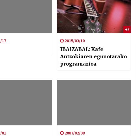
/17
2015/03/10
IBAIZABAL: Kafe
Antzokiaren egunotarako
programazioa
/01
2007/02/08