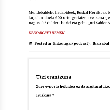
protagonista
2026/07/16
Mendebaldeko hedabideek, Euskal Herrikoak bar
kupulan duela 600 urte gertatzen ez zena gert
POTTO: San Pedro jaietako bertso-
nagusiak? Galdera horiei eta gehiagori Xabier A
saioa
2026/07/09
DESKARGATU HEMEN
Auritz Iñurrietaren margoak
Posted in
Entzungai (podcast)
,
Ibaizaba
ikusgai Uribitarte40 aretoan
2026/07/03
Utzi erantzuna
Zure e-posta helbidea ez da argitaratuko.
Iruzkina
*