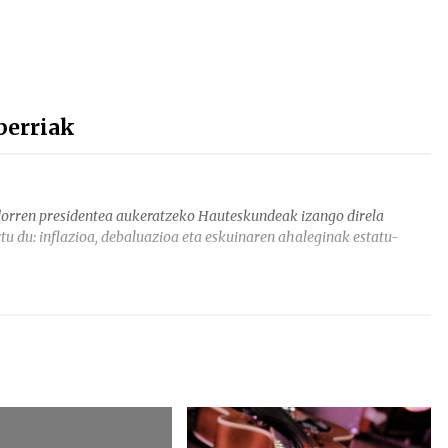
berriak
orren presidentea aukeratzeko Hauteskundeak izango direla
tu du: inflazioa, debaluazioa eta eskuinaren ahaleginak estatu-