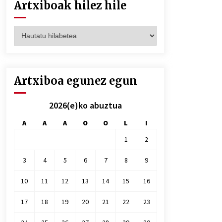
Artxiboak hilez hile
Artxiboak
hilez
hile
Artxiboa egunez egun
2026(e)ko abuztua
A
A
A
O
O
L
I
1
2
3
4
5
6
7
8
9
10
11
12
13
14
15
16
17
18
19
20
21
22
23