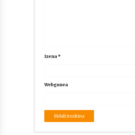
Izena
*
Webgunea