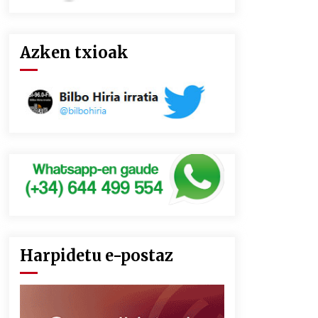
Azken txioak
Harpidetu e-postaz