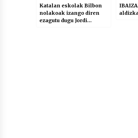
Katalan eskolak Bilbon
IBAIZA
nolakoak izango diren
ezagutu dugu Jordi
irakaslearekin