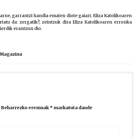
2026/07/15
ne, garrantzi handia ematen diote gaiari. Eliza Katolikoaren
atu da: zergatik?; zeintzuk dira Eliza Katolikoaren erronka
Larunbatean Plentziako Itsas
ierdik erantzun dio.
Martxa ospatuko da
2026/07/07
SOINUGELA: Paul McCartney eta
l Magazina
Ringo Starr-en lan berriak
2026/07/03
Beharrezko eremuak
*
markatuta daude