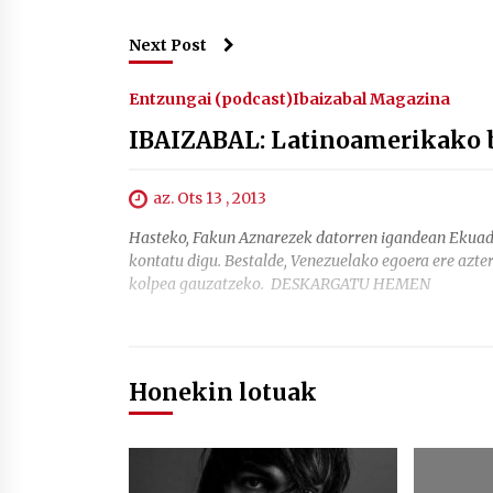
Next Post
Entzungai (podcast)
Ibaizabal Magazina
IBAIZABAL: Latinoamerikako 
az. Ots 13 , 2013
Hasteko, Fakun Aznarezek datorren igandean Ekuad
kontatu digu. Bestalde, Venezuelako egoera ere azter
kolpea gauzatzeko. DESKARGATU HEMEN
Honekin lotuak