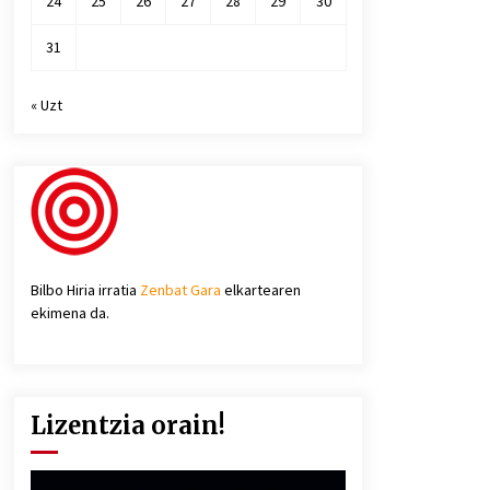
24
25
26
27
28
29
30
31
« Uzt
Bilbo Hiria irratia
Zenbat Gara
elkartearen
ekimena da.
Lizentzia orain!