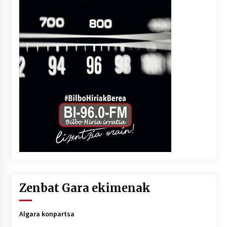
Zenbat Gara ekimenak
Algara konpartsa