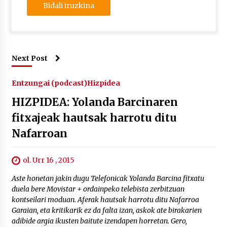
Next Post
Entzungai (podcast)
Hizpidea
HIZPIDEA: Yolanda Barcinaren
fitxajeak hautsak harrotu ditu
Nafarroan
ol. Urr 16 , 2015
Aste honetan jakin dugu Telefonicak Yolanda Barcina fitxatu
duela bere Movistar + ordainpeko telebista zerbitzuan
kontseilari moduan. Aferak hautsak harrotu ditu Nafarroa
Garaian, eta kritikarik ez da falta izan, askok ate birakarien
adibide argia ikusten baitute izendapen horretan. Gero,