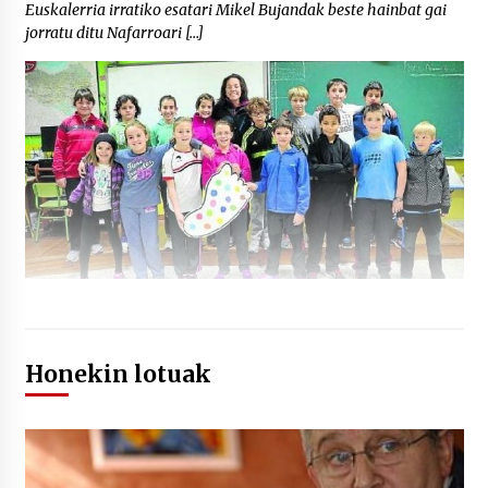
Euskalerria irratiko esatari Mikel Bujandak beste hainbat gai
jorratu ditu Nafarroari […]
Honekin lotuak