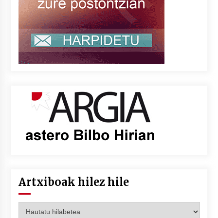
Artxiboak hilez hile
Artxiboak
hilez