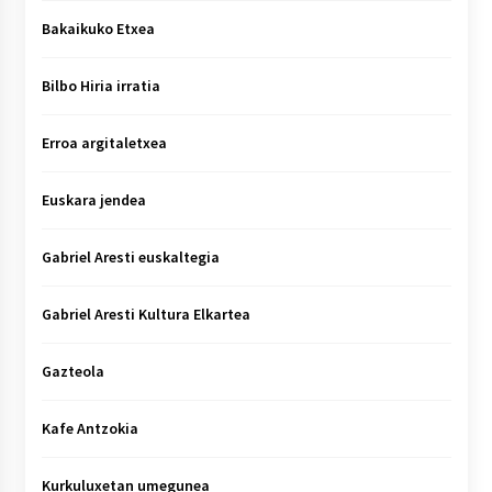
Bakaikuko Etxea
Bilbo Hiria irratia
Erroa argitaletxea
Euskara jendea
Gabriel Aresti euskaltegia
Gabriel Aresti Kultura Elkartea
Gazteola
Kafe Antzokia
Kurkuluxetan umegunea