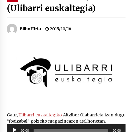
(Ulibarri euskaltegia)
“Hiztegi bat” Gorka Urbizuk idatzitako letren
hiztegia
2026/07/23
BilboHiria
2015/10/16
Bakaikuko barnetegitik gazteek egindako saio
berezia
2026/07/16
Tuba eta bonbardinoaren astea, Bilboko
Kontserbatorioan protagonista
2026/07/16
Auzoportala : 1×04 Auzofoniak
2026/07/15
Gaur,
Ulibarri euskaltegiko
Aitziber Olabarrieta izan dugu
“Ibaizabal” goizeko magazinearen atal honetan.
Gaur abitua da Bilbao bbk live jaialdia
Soinu
2026/07/09
00:00
00:00