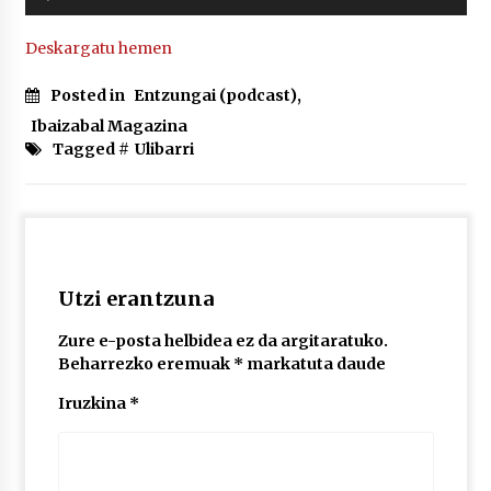
erreproduzigailua
Deskargatu hemen
POTTO: San Pedro jaietako bertso-saioa
2026/07/09
Posted in
Entzungai (podcast)
,
Ibaizabal Magazina
Tagged #
Ulibarri
Larunbatean Plentziako Itsas Martxa ospatuko
da
2026/07/07
LIBURUEN ERREPUBLIKA TXIKIA: Hiragana akats
isil batekin dator beti
Utzi erantzuna
2026/07/07
Zure e-posta helbidea ez da argitaratuko.
Auritz Iñurrietaren margoak ikusgai
Beharrezko eremuak
*
markatuta daude
Uribitarte40 aretoan
2026/07/03
Iruzkina
*
SOINUGELA: Paul McCartney eta Ringo Starr-en
lan berriak