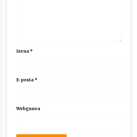
2026/07/03
MUSIBLA #297: Bide, Boards Of Canada, Somak,
Tiga, Twisted Teens, Underscores, Habia
2026/07/02
Izena
*
E-posta
*
Webgunea