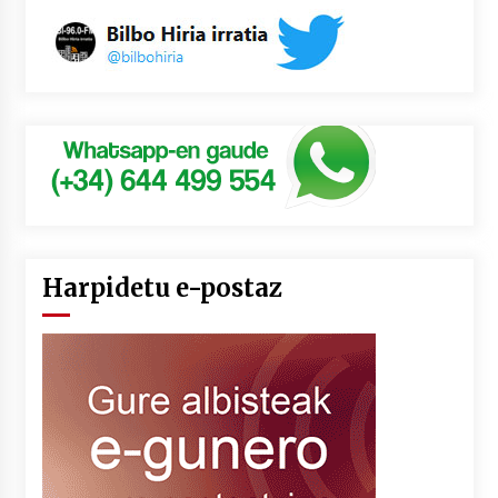
Harpidetu e-postaz