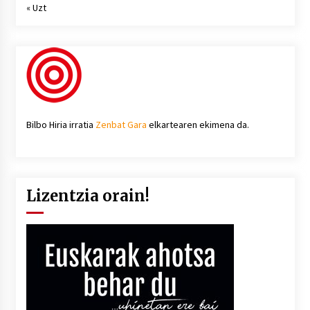
« Uzt
Bilbo Hiria irratia
Zenbat Gara
elkartearen ekimena da.
Lizentzia orain!