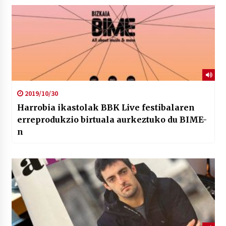
2019/10/30
Harrobia ikastolak BBK Live festibalaren
erreprodukzio birtuala aurkeztuko du BIME-
n