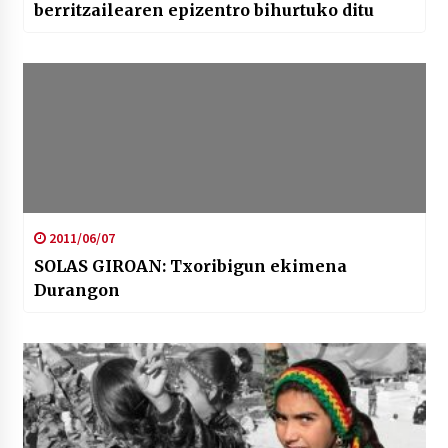
berritzailearen epizentro bihurtuko ditu
2011/06/07
SOLAS GIROAN: Txoribigun ekimena
Durangon