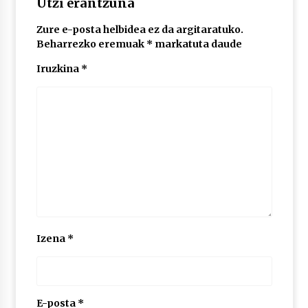
Utzi erantzuna
Zure e-posta helbidea ez da argitaratuko.
Beharrezko eremuak
*
markatuta daude
Iruzkina
*
Izena
*
E-posta
*