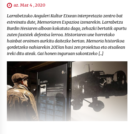
az. Mar 4 , 2020
Larrabetzuko Anguleri Kultur Etxean interpretazio zentro bat
estreinatu dute, Memoriaren Espazioa izenarekin. Larrabetzu
Burdin Hesiaren alboan kokatuta dago, zehazki bertatik apurtu
zuten faxistek defentsa lerroa. Historiaren une horretako
hainbat oroimen aurkitu daitezke bertan. Memoria historikoa
gordetzeko nahiarekin 2017an hasi zen proiektua eta otsailean
ireki ditu ateak. Gai honen inguruan sakontzeko […]