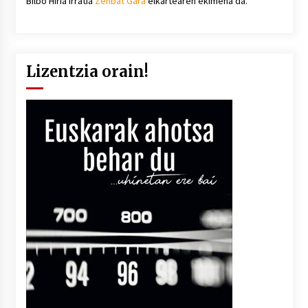
Bilbo Hiria irratia
Zenbat Gara
elkartearen ekimena da.
Lizentzia orain!