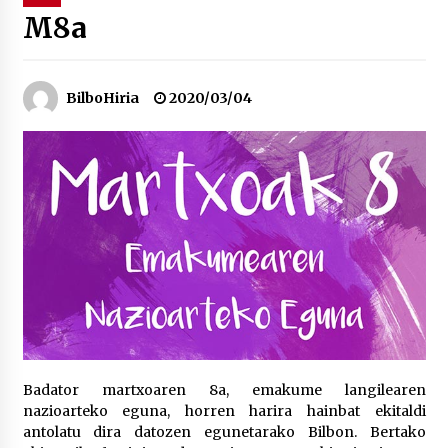
M8a
“Hiztegi bat” Gorka Urbizuk idatzitako letren
hiztegia
2026/07/23
BilboHiria
2020/03/04
Bakaikuko barnetegitik gazteek egindako saio
berezia
2026/07/16
Tuba eta bonbardinoaren astea, Bilboko
Kontserbatorioan protagonista
2026/07/16
Auzoportala : 1×04 Auzofoniak
2026/07/15
Badator martxoaren 8a, emakume langilearen
nazioarteko eguna, horren harira hainbat ekitaldi
Gaur abitua da Bilbao bbk live jaialdia
antolatu dira datozen egunetarako Bilbon. Bertako
2026/07/09