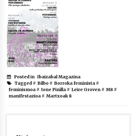
2026/07/03
MUSIBLA #297: Bide, Boards Of Canada, Somak,
Tiga, Twisted Teens, Underscores, Habia
2026/07/02
Posted in
Ibaizabal Magazina
Tagged #
Bilbo
#
Borroka feminista
#
feminismoa
#
Ione Pinilla
#
Leire Groven
#
M8
#
manifestazioa
#
Martxoak 8