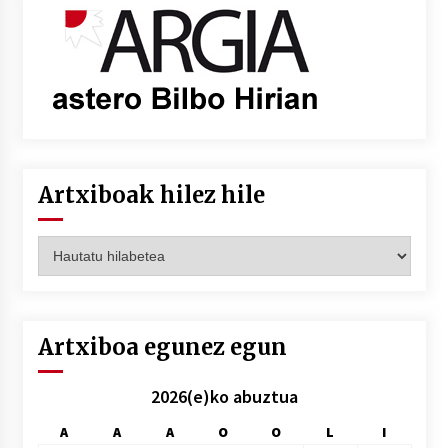
Artxiboak hilez hile
Artxiboak
hilez
hile
Artxiboa egunez egun
2026(e)ko abuztua
A
A
A
O
O
L
I