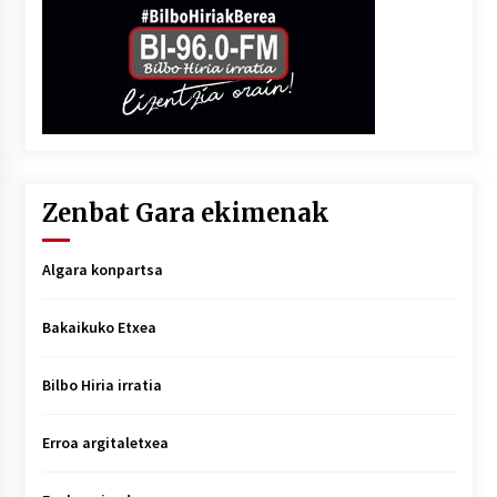
Zenbat Gara ekimenak
Algara konpartsa
Bakaikuko Etxea
Bilbo Hiria irratia
Erroa argitaletxea