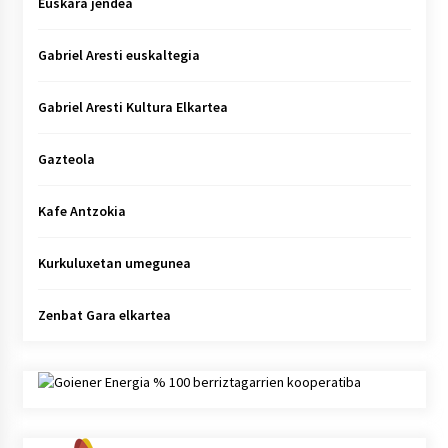
Euskara jendea
Gabriel Aresti euskaltegia
Gabriel Aresti Kultura Elkartea
Gazteola
Kafe Antzokia
Kurkuluxetan umegunea
Zenbat Gara elkartea