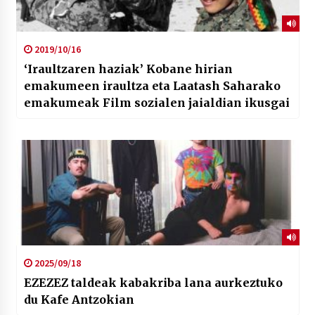
2019/10/16
‘Iraultzaren haziak’ Kobane hirian
emakumeen iraultza eta Laatash Saharako
emakumeak Film sozialen jaialdian ikusgai
2025/09/18
EZEZEZ taldeak kabakriba lana aurkeztuko
du Kafe Antzokian