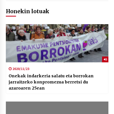
Honekin lotuak
2020/11/23
Onekak indarkeria salatu eta borrokan
jarraitzeko konpromezua berretsi du
azaroaren 25ean