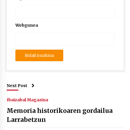
Webgunea
Next Post
Ibaizabal Magazina
Memoria historikoaren gordailua
Larrabetzun