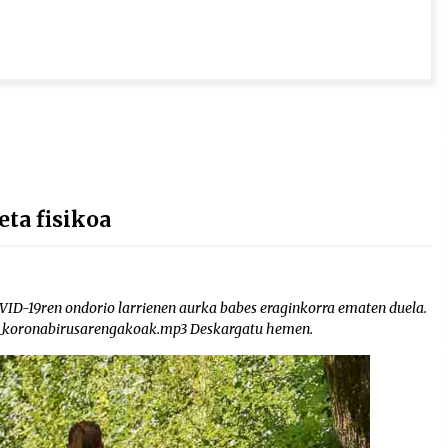
ta fisikoa
OVID-19ren ondorio larrienen aurka babes eraginkorra ematen duela.
18_koronabirusarengakoak.mp3 Deskargatu hemen.