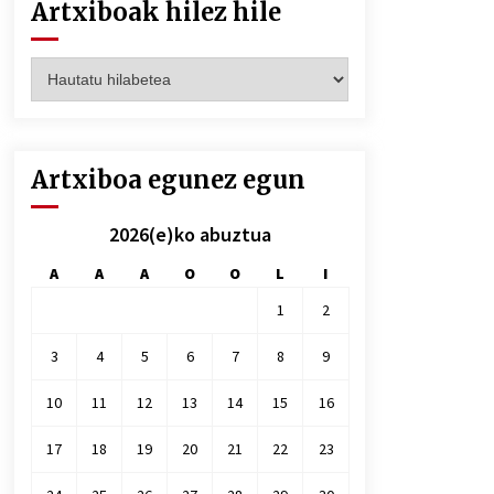
Artxiboak hilez hile
Artxiboak
hilez
hile
Artxiboa egunez egun
2026(e)ko abuztua
A
A
A
O
O
L
I
1
2
3
4
5
6
7
8
9
10
11
12
13
14
15
16
17
18
19
20
21
22
23