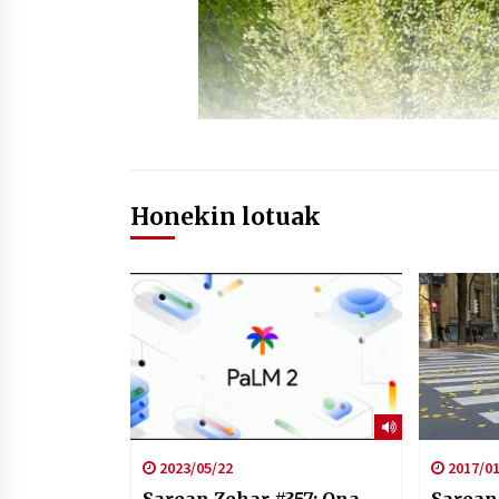
Honekin lotuak
2023/05/22
2017/01
Sarean Zehar #357: Ona
Sarean