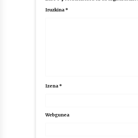
Iruzkina
*
Izena
*
Webgunea