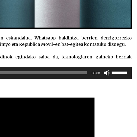
 eskandalua, Whatsapp baldintza berrien derrigorrezko
Simyo eta Republica Movil-en bat-egitea kontatuko dizuegu.
dinok egindako saioa da, teknologiaren gaineko berriak
Erabili
00:00
gora/behera
gezi-
teklak
bolumena
igotzeko
edo
jaisteko.