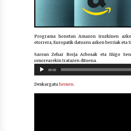
Programa honetan Amazon iruzkinen azken
etorrera, Europatik datozen azken berriak eta 
Sarean Zehar Borja Arbosak eta Iñigo Sen
umorearekin tratazen dituena.
Soinu
00:00
erreproduzigailua
Deskargatu
hemen
.