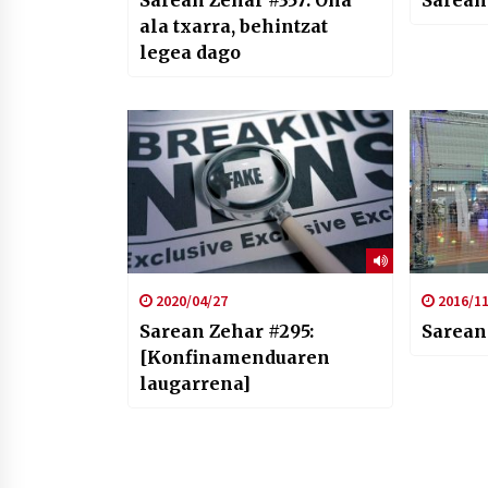
ala txarra, behintzat
legea dago
2020/04/27
2016/11
Sarean Zehar #295:
Sarean
[Konfinamenduaren
laugarrena]