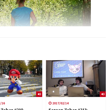
/16
2017/02/14
 Zehar #210
Sarean Zehar #213: