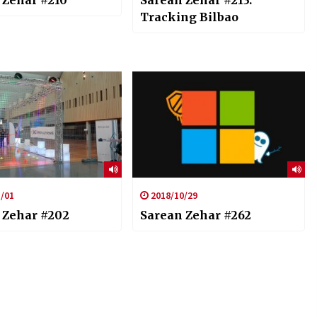
Tracking Bilbao
/01
2018/10/29
 Zehar #202
Sarean Zehar #262