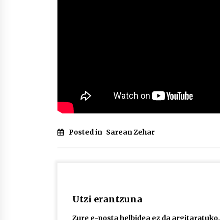
Posted in
Sarean Zehar
Utzi erantzuna
Zure e-posta helbidea ez da argitaratuko.