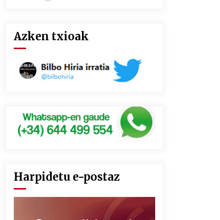
Azken txioak
Harpidetu e-postaz