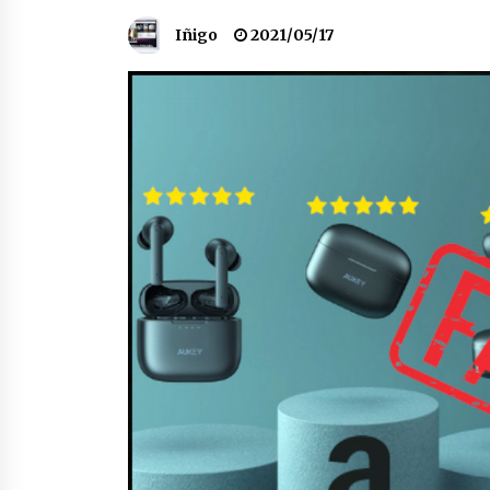
protagonista
Iñigo
2021/05/17
2026/07/16
POTTO: San Pedro jaietako bertso-
saioa
2026/07/09
Auritz Iñurrietaren margoak
ikusgai Uribitarte40 aretoan
2026/07/03