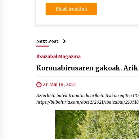
Next Post
Ibaizabal Magazina
Koronabirusaren gakoak. Arike
ar. Mai 18 , 2021
Azterketa batek frogatu du ariketa fisikoa egitea C
https://bilbohiria.com/docs2/2021/ibaizabal/2105