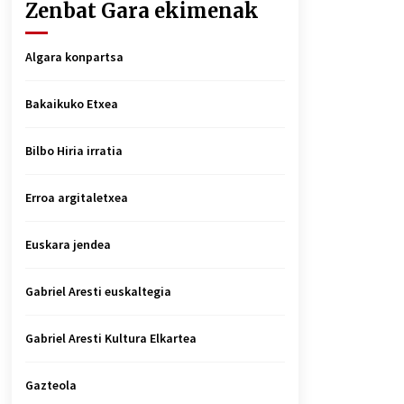
Zenbat Gara ekimenak
Algara konpartsa
Bakaikuko Etxea
Bilbo Hiria irratia
Erroa argitaletxea
Euskara jendea
Gabriel Aresti euskaltegia
Gabriel Aresti Kultura Elkartea
Gazteola