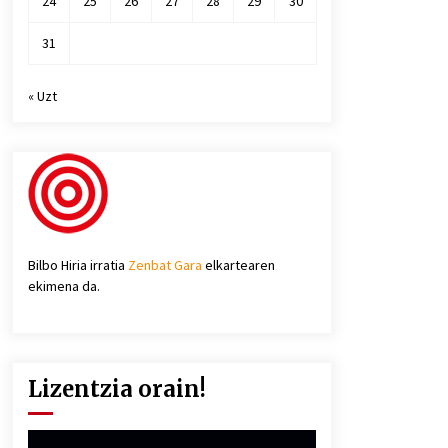
24
25
26
27
28
29
30
31
« Uzt
Bilbo Hiria irratia
Zenbat Gara
elkartearen
ekimena da.
Lizentzia orain!