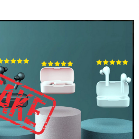
2026/07/15
Larunbatean Plentziako Itsas
Martxa ospatuko da
2026/07/07
SOINUGELA: Paul McCartney eta
Ringo Starr-en lan berriak
2026/07/03