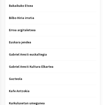
Bakaikuko Etxea
Bilbo Hiria irratia
Erroa argitaletxea
Euskara jendea
Gabriel Aresti euskaltegia
Gabriel Aresti Kultura Elkartea
Gazteola
Kafe Antzokia
Kurkuluxetan umegunea