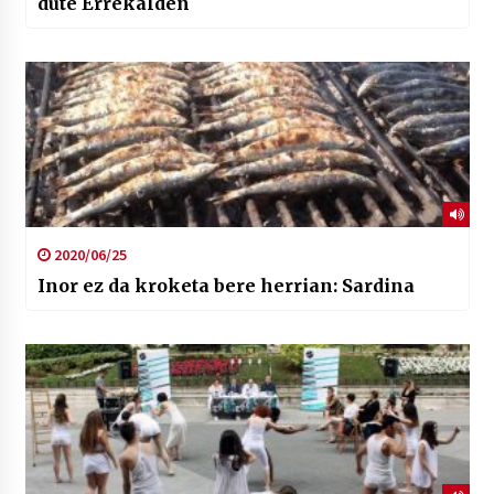
dute Errekalden
2020/06/25
Inor ez da kroketa bere herrian: Sardina