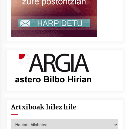
Artxiboak hilez hile
Artxiboak
hilez