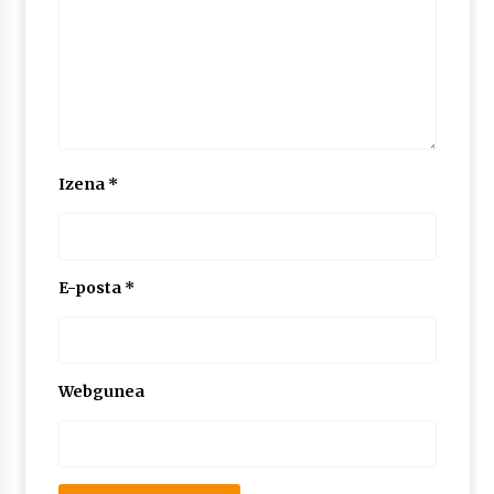
Izena
*
E-posta
*
Webgunea