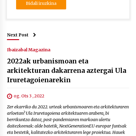
Next Post
Ibaizabal Magazina
2022ak urbanismoan eta
arkitekturan dakarrena aztergai Ula
Iruretagoienarekin
og. Ots 3 , 2022
Zer ekarriko du 2022. urteak urbanismoaren eta arkitekturaren
arloetan? Ula Iruretagoiena arkitektuaren arabera, bi
berrikuntza datoz, post-pandemiaren markoan ulertu
daitezkeenak: alde batetik, NextGenerationEU europar funtsak
eta bestetik, kalitatezko arkitekturaren lege proiektua. Hauek