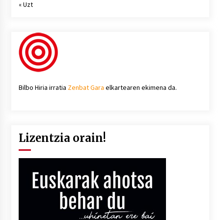
« Uzt
Bilbo Hiria irratia
Zenbat Gara
elkartearen ekimena da.
Lizentzia orain!