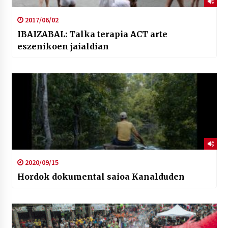
2017/06/02
IBAIZABAL: Talka terapia ACT arte
eszenikoen jaialdian
2020/09/15
Hordok dokumental saioa Kanalduden