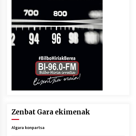
Zenbat Gara ekimenak
Algara konpartsa