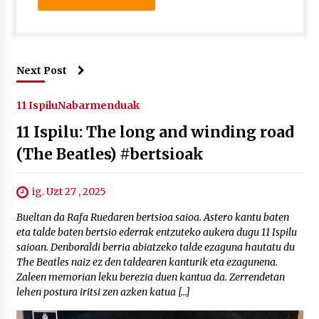
Next Post
11 Ispilu
Nabarmenduak
11 Ispilu: The long and winding road
(The Beatles) #bertsioak
ig. Uzt 27 , 2025
Bueltan da Rafa Ruedaren bertsioa saioa. Astero kantu baten
eta talde baten bertsio ederrak entzuteko aukera dugu 11 Ispilu
saioan. Denboraldi berria abiatzeko talde ezaguna hautatu du
The Beatles naiz ez den taldearen kanturik eta ezagunena.
Zaleen memorian leku berezia duen kantua da. Zerrendetan
lehen postura iritsi zen azken katua […]