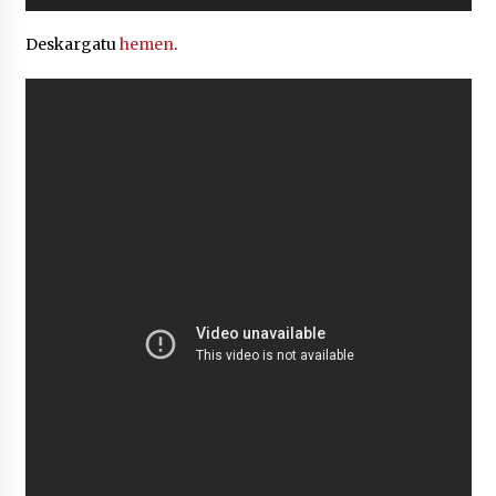
erreproduzigailua
Deskargatu
hemen
.