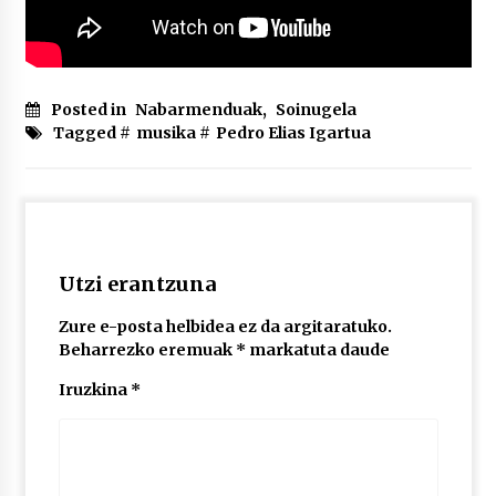
Posted in
Nabarmenduak
,
Soinugela
Tagged #
musika
#
Pedro Elias Igartua
Utzi erantzuna
Zure e-posta helbidea ez da argitaratuko.
Beharrezko eremuak
*
markatuta daude
Iruzkina
*