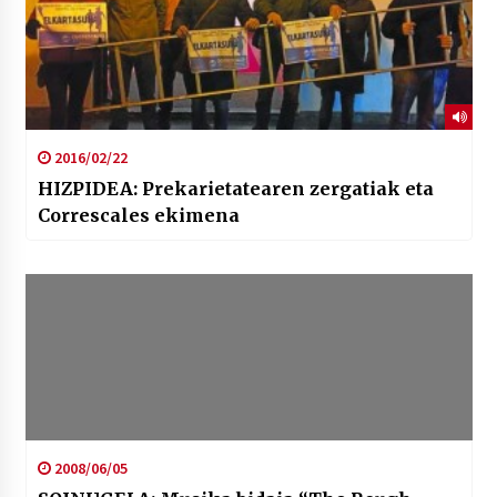
2016/02/22
HIZPIDEA: Prekarietatearen zergatiak eta
Correscales ekimena
2008/06/05