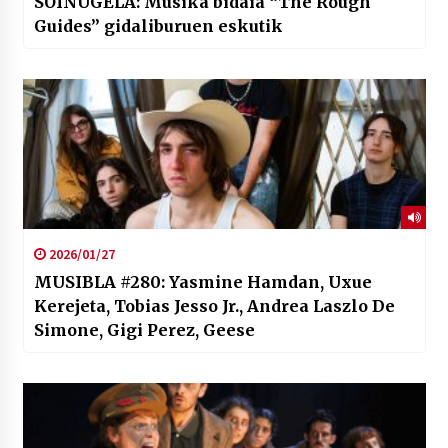
SOINUGELA: Musika bidaia “The Rough
Guides” gidaliburuen eskutik
2026/01/27
MUSIBLA #280: Yasmine Hamdan, Uxue
Kerejeta, Tobias Jesso Jr., Andrea Laszlo De
Simone, Gigi Perez, Geese