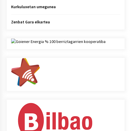
Kurkuluxetan umegunea
Zenbat Gara elkartea