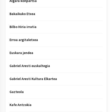
Algara konpartsa
Bakaikuko Etxea
Bilbo Hiria irratia
Erroa argitaletxea
Euskara jendea
Gabriel Aresti euskaltegia
Gabriel Aresti Kultura Elkartea
Gazteola
Kafe Antzokia