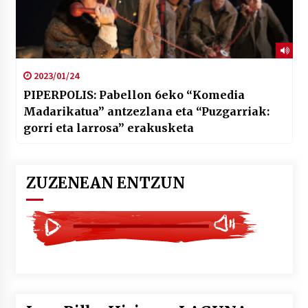
2023/01/24
PIPERPOLIS: Pabellon 6eko “Komedia
Madarikatua” antzezlana eta “Puzgarriak:
gorri eta larrosa” erakusketa
ZUZENEAN ENTZUN