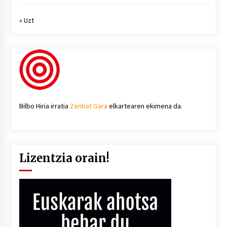
« Uzt
Bilbo Hiria irratia
Zenbat Gara
elkartearen ekimena da.
Lizentzia orain!