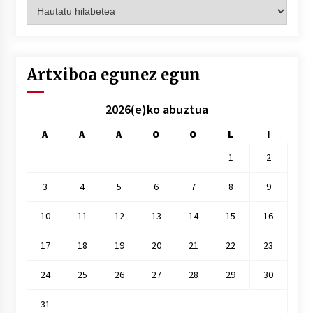
Artxiboak
hilez
hile
Artxiboa egunez egun
2026(e)ko abuztua
A
A
A
O
O
L
I
1
2
3
4
5
6
7
8
9
10
11
12
13
14
15
16
17
18
19
20
21
22
23
24
25
26
27
28
29
30
31