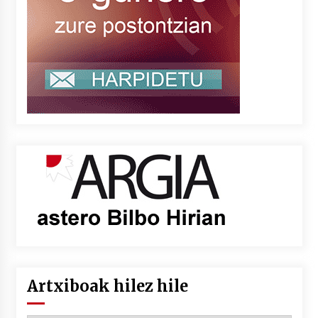
Artxiboak hilez hile