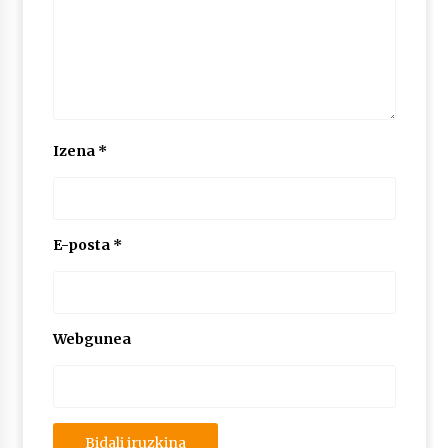
Izena
*
E-posta
*
Webgunea