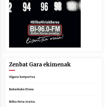
Zenbat Gara ekimenak
Algara konpartsa
Bakaikuko Etxea
Bilbo Hiria irratia