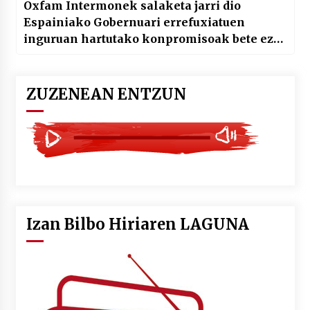
Oxfam Intermonek salaketa jarri dio
Espainiako Gobernuari errefuxiatuen
inguruan hartutako konpromisoak bete ez
dituelako
ZUZENEAN ENTZUN
Izan Bilbo Hiriaren LAGUNA