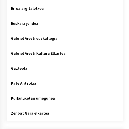
Erroa argitaletxea
Euskara jendea
Gabriel Aresti euskaltegia
Gabriel Aresti Kultura Elkartea
Gazteola
Kafe Antzokia
Kurkuluxetan umegunea
Zenbat Gara elkartea