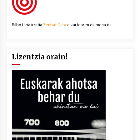
Bilbo Hiria irratia
Zenbat Gara
elkartearen ekimena da.
Lizentzia orain!