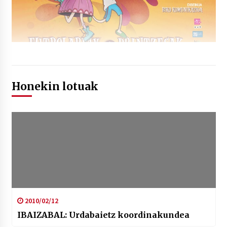
Honekin lotuak
2010/02/12
IBAIZABAL: Urdabaietz koordinakundea