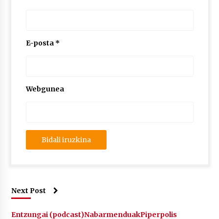
E-posta
*
Webgunea
Next Post
Entzungai (podcast)
Nabarmenduak
Piperpolis