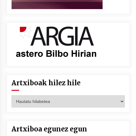
Artxiboak hilez hile
Artxiboak
hilez
hile
Artxiboa egunez egun