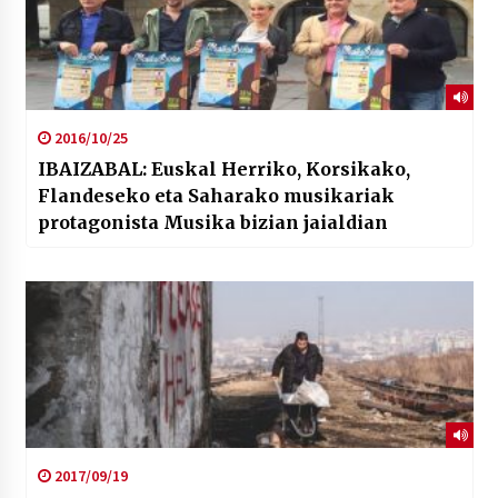
2016/10/25
IBAIZABAL: Euskal Herriko, Korsikako,
Flandeseko eta Saharako musikariak
protagonista Musika bizian jaialdian
2017/09/19