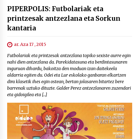
PIPERPOLIS: Futbolariak eta
printzesak antzezlana eta Sorkun
kantaria
ar. Aza 17 , 2015
Futbolariak eta printzesak antzezlana topiko sexiste aurre egin
nahi dien antzezlana da. Parekidatasuna eta berdintasunaren
inguruan dihardu, bakoitza den moduan izan daitekeela
aldarria egiten du. Odei eta Lur eskolako ganbaran elkartzen
dira klasetik ihes egin ostean, bertan jolasaren bitartez bere
barrenak uztuko dituzte. Galder Perez antzezlanaren zuzendari
eta gidoigilea eta […]