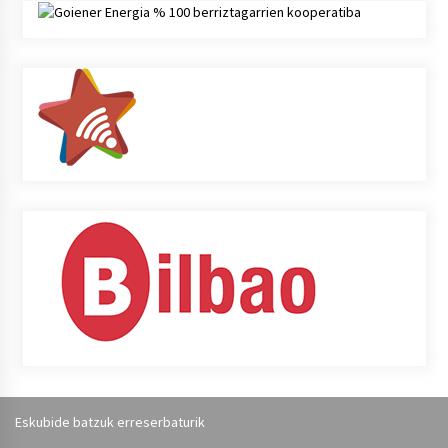
Eskubide batzuk erreserbaturik