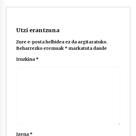
2026/07/03
MUSIBLA #297: Bide, Boards Of Canada, Somak,
Tiga, Twisted Teens, Underscores, Habia
Utzi erantzuna
2026/07/02
Zure e-posta helbidea ez da argitaratuko.
Beharrezko eremuak
*
markatuta daude
Iruzkina
*
Izena
*