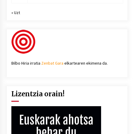
« Uzt
Bilbo Hiria irratia
Zenbat Gara
elkartearen ekimena da.
Lizentzia orain!