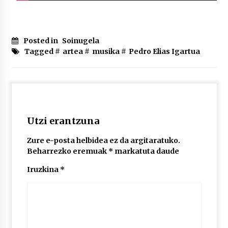
Posted in
Soinugela
Tagged #
artea
#
musika
#
Pedro Elias Igartua
Utzi erantzuna
Zure e-posta helbidea ez da argitaratuko.
Beharrezko eremuak
*
markatuta daude
Iruzkina
*