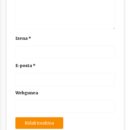
Izena
*
E-posta
*
Webgunea