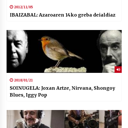
2012/11/05
IBAIZABAL: Azaroaren 14ko greba deialdiaz
2018/01/21
SOINUGELA: Joxan Artze, Nirvana, Shongoy
Blues, Iggy Pop