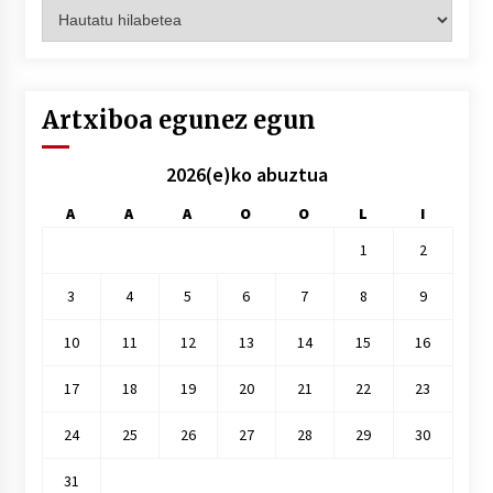
Artxiboak
hilez
hile
Artxiboa egunez egun
2026(e)ko abuztua
A
A
A
O
O
L
I
1
2
3
4
5
6
7
8
9
10
11
12
13
14
15
16
17
18
19
20
21
22
23
24
25
26
27
28
29
30
31