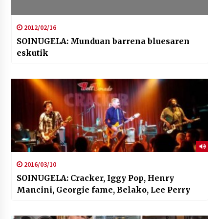
2012/02/16
SOINUGELA: Munduan barrena bluesaren
eskutik
2016/03/10
SOINUGELA: Cracker, Iggy Pop, Henry
Mancini, Georgie fame, Belako, Lee Perry