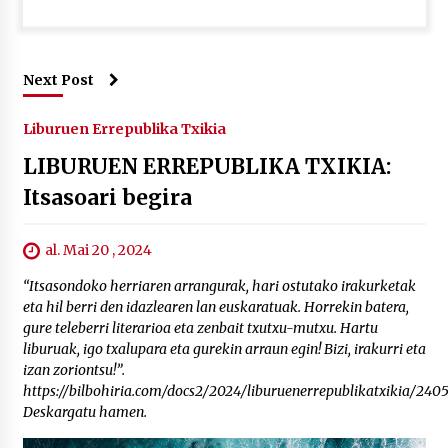
Next Post
Liburuen Errepublika Txikia
LIBURUEN ERREPUBLIKA TXIKIA:
Itsasoari begira
al. Mai 20 , 2024
“Itsasondoko herriaren arrangurak, hari ostutako irakurketak
eta hil berri den idazlearen lan euskaratuak. Horrekin batera,
gure teleberri literarioa eta zenbait txutxu-mutxu. Hartu
liburuak, igo txalupara eta gurekin arraun egin! Bizi, irakurri eta
izan zoriontsu!”.
https://bilbohiria.com/docs2/2024/liburuenerrepublikatxikia/2405
Deskargatu hamen.