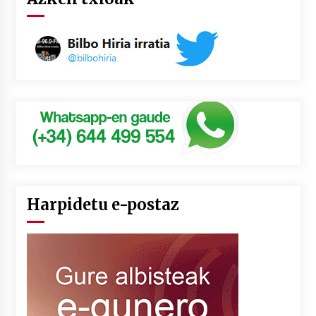
Harpidetu e-postaz