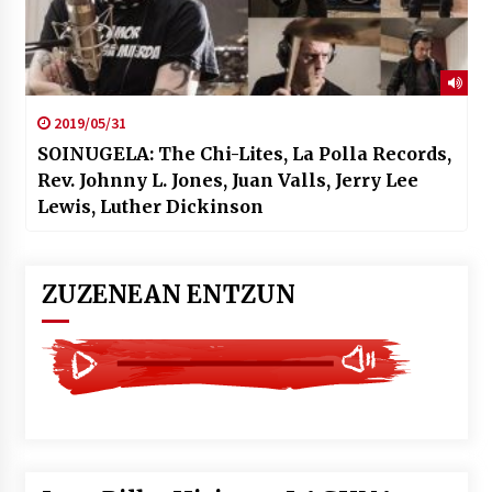
2019/05/31
SOINUGELA: The Chi-Lites, La Polla Records,
Rev. Johnny L. Jones, Juan Valls, Jerry Lee
Lewis, Luther Dickinson
ZUZENEAN ENTZUN