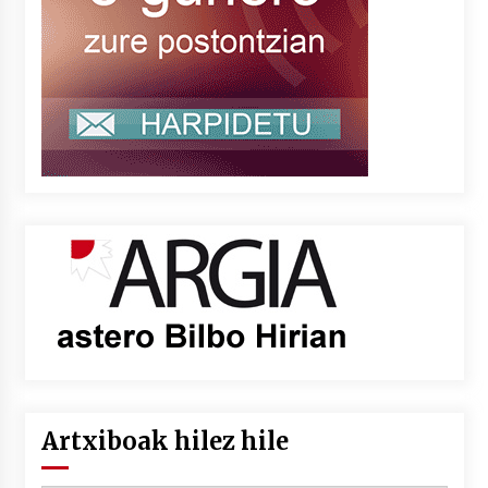
Artxiboak hilez hile