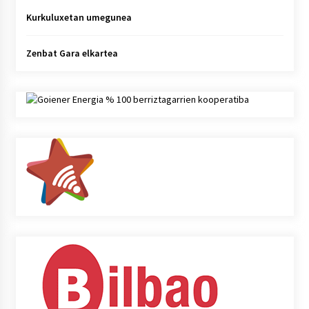
Kurkuluxetan umegunea
Zenbat Gara elkartea