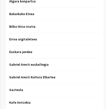
Algara konpartsa
Bakaikuko Etxea
Bilbo Hiria irratia
Erroa argitaletxea
Euskara jendea
Gabriel Aresti euskaltegia
Gabriel Aresti Kultura Elkartea
Gazteola
Kafe Antzokia