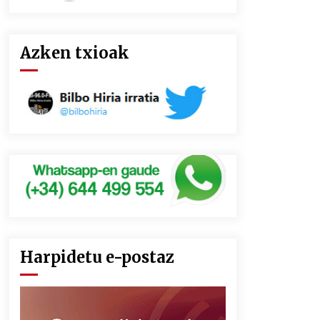
Azken txioak
Harpidetu e-postaz