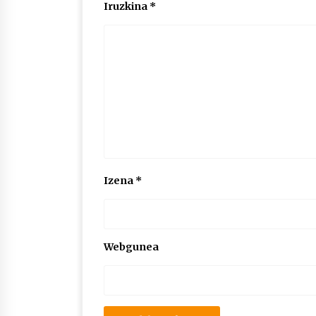
Iruzkina
*
Izena
*
Webgunea