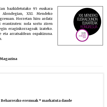
2026/07/15
tan bazkidetutako 95 euskara
o Alondegian, XXI. Mendeko
Larunbatean Plentziako Itsas
resuan. Horretan hiru ardatz
Martxa ospatuko da
 erantzuten: nola sortu ziren
2026/07/07
 egin eraginkorragoak izateko.
 eta arratsaldean ospakizuna.
n.
SOINUGELA: Paul McCartney eta
Ringo Starr-en lan berriak
2026/07/03
l Magazina
Beharrezko eremuak
*
markatuta daude