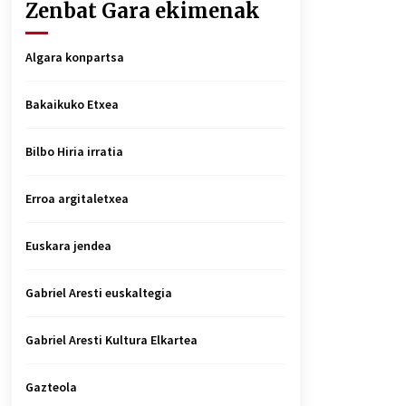
Zenbat Gara ekimenak
Algara konpartsa
Bakaikuko Etxea
Bilbo Hiria irratia
Erroa argitaletxea
Euskara jendea
Gabriel Aresti euskaltegia
Gabriel Aresti Kultura Elkartea
Gazteola