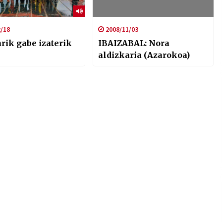
/18
2008/11/03
rik gabe izaterik
IBAIZABAL: Nora
aldizkaria (Azarokoa)