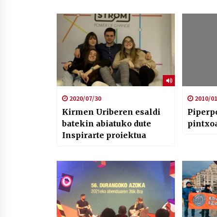
2020/07/30
2010/01
Kirmen Uriberen esaldi
Piperpo
batekin abiatuko dute
pintxo
Inspirarte proiektua