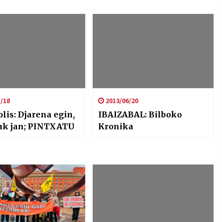
/18
2013/06/20
lis: Djarena egin,
IBAIZABAL: Bilboko
ak jan; PINTXATU
Kronika