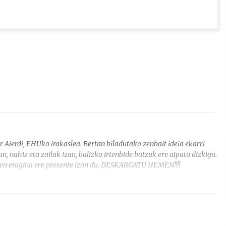
 Aierdi, EHUko irakaslea. Bertan biladutako zenbait ideia ekarri
an, nahiz eta zailak izan, balizko irtenbide batzuk ere aipatu dizkigu.
aren eragina ere presente izan du. DESKARGATU HEMEN!!!!