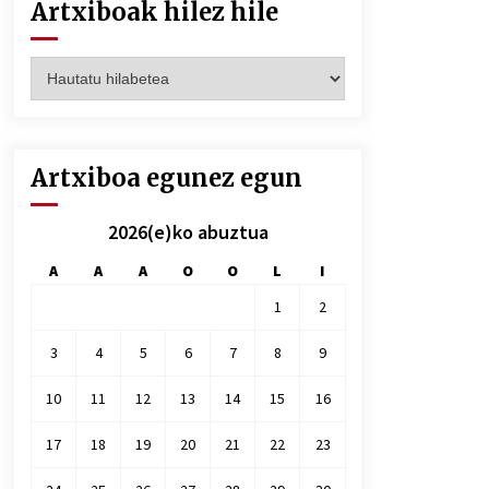
Artxiboak hilez hile
Artxiboak
hilez
hile
Artxiboa egunez egun
2026(e)ko abuztua
A
A
A
O
O
L
I
1
2
3
4
5
6
7
8
9
10
11
12
13
14
15
16
17
18
19
20
21
22
23