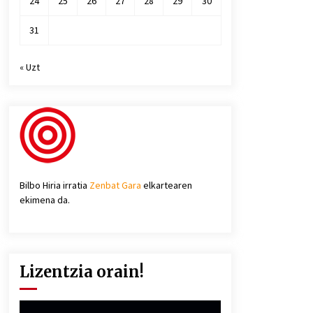
24
25
26
27
28
29
30
31
« Uzt
Bilbo Hiria irratia
Zenbat Gara
elkartearen
ekimena da.
Lizentzia orain!