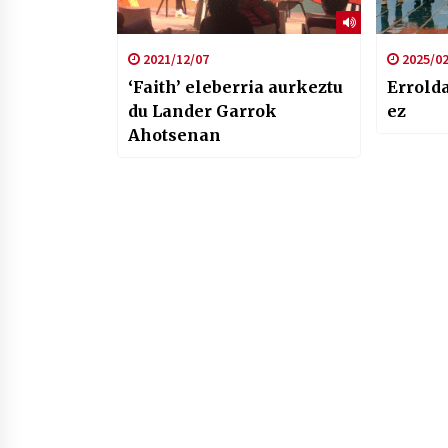
2021/12/07
2025/02
‘Faith’ eleberria aurkeztu
Errolda
du Lander Garrok
ez
Ahotsenan