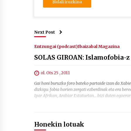
Next Post
Entzungai (podcast)
Ibaizabal Magazina
SOLAS GIROAN: Islamofobia-z
ol. Ots 25 , 2011
Gai honi buruzko foro bateko partaide izan da Xabier
dizkigu: fobia horien zergati ezberdinak eta era bere
Ipar Afrikan, Arabiar Estatuetan… bizi duten egoer
Honekin lotuak