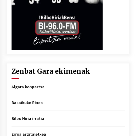
Zenbat Gara ekimenak
Algara konpartsa
Bakaikuko Etxea
Bilbo Hiria irratia
Erroa argitaletxea