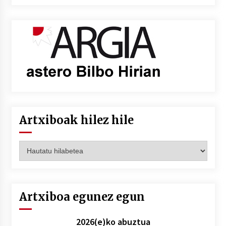
Artxiboak hilez hile
Artxiboak
hilez
hile
Artxiboa egunez egun
2026(e)ko abuztua