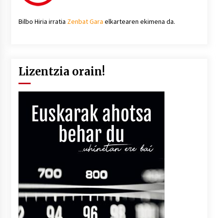
Bilbo Hiria irratia
Zenbat Gara
elkartearen ekimena da.
Lizentzia orain!