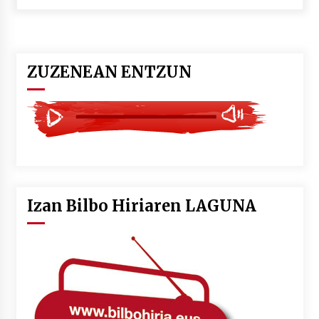
POTTO: San Pedro jaietako bertso-saioa
2026/07/09
ZUZENEAN ENTZUN
Larunbatean Plentziako Itsas Martxa ospatuko
da
2026/07/07
LIBURUEN ERREPUBLIKA TXIKIA: Hiragana akats
isil batekin dator beti
2026/07/07
Izan Bilbo Hiriaren LAGUNA
Auritz Iñurrietaren margoak ikusgai
Uribitarte40 aretoan
2026/07/03
SOINUGELA: Paul McCartney eta Ringo Starr-en
lan berriak