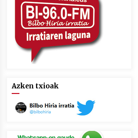
2026/07/03
MUSIBLA #297: Bide, Boards Of Canada, Somak,
Tiga, Twisted Teens, Underscores, Habia
2026/07/02
Azken txioak