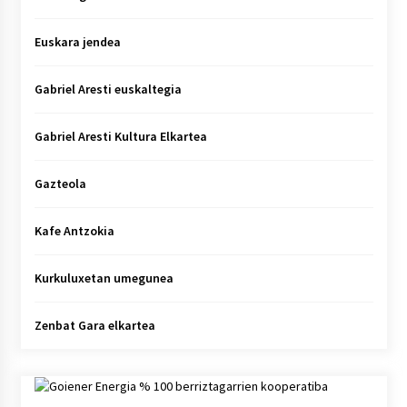
Euskara jendea
Gabriel Aresti euskaltegia
Gabriel Aresti Kultura Elkartea
Gazteola
Kafe Antzokia
Kurkuluxetan umegunea
Zenbat Gara elkartea