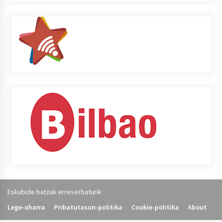
Eskubide batzuk erreserbaturik
Lege-oharra
Pribatutasun-politika
Cookie-politika
About