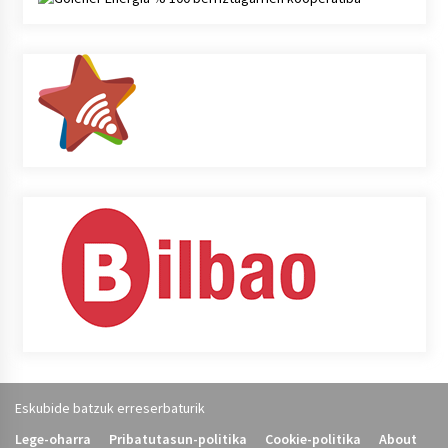
Eskubide batzuk erreserbaturik
Lege-oharra
Pribatutasun-politika
Cookie-politika
About