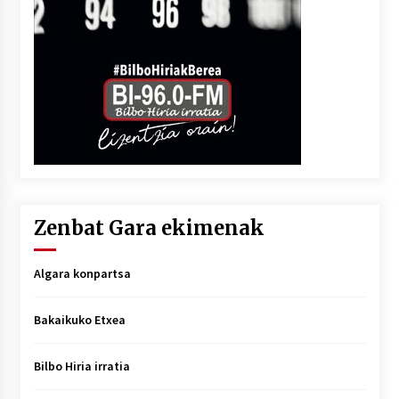
Zenbat Gara ekimenak
Algara konpartsa
Bakaikuko Etxea
Bilbo Hiria irratia