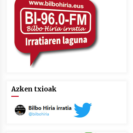
2026/07/03
MUSIBLA #297: Bide, Boards Of Canada, Somak,
Tiga, Twisted Teens, Underscores, Habia
2026/07/02
Azken txioak