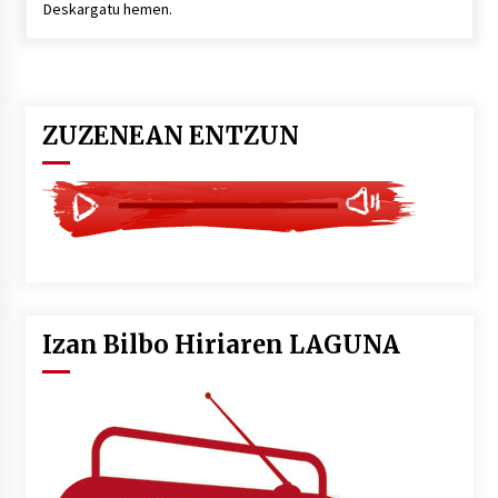
Deskargatu hemen.
POTTO: San Pedro jaietako bertso-saioa
2026/07/09
ZUZENEAN ENTZUN
Larunbatean Plentziako Itsas Martxa ospatuko
da
2026/07/07
LIBURUEN ERREPUBLIKA TXIKIA: Hiragana akats
isil batekin dator beti
2026/07/07
Izan Bilbo Hiriaren LAGUNA
Auritz Iñurrietaren margoak ikusgai
Uribitarte40 aretoan
2026/07/03
SOINUGELA: Paul McCartney eta Ringo Starr-en
lan berriak