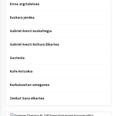
Erroa argitaletxea
Euskara jendea
Gabriel Aresti euskaltegia
Gabriel Aresti Kultura Elkartea
Gazteola
Kafe Antzokia
Kurkuluxetan umegunea
Zenbat Gara elkartea