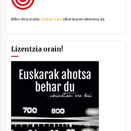
Bilbo Hiria irratia
Zenbat Gara
elkartearen ekimena da.
Lizentzia orain!