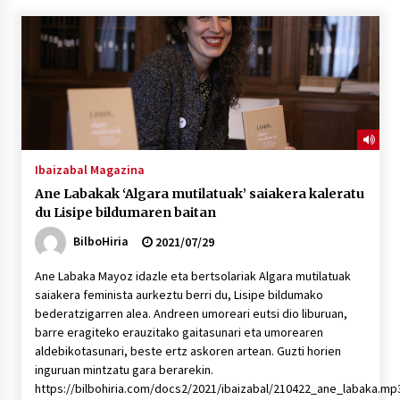
“Hiztegi bat” Gorka Urbizuk idatzitako letren
hiztegia
2026/07/23
Bakaikuko barnetegitik gazteek egindako saio
berezia
2026/07/16
Ibaizabal Magazina
Ane Labakak ‘Algara mutilatuak’ saiakera kaleratu
Tuba eta bonbardinoaren astea, Bilboko
du Lisipe bildumaren baitan
Kontserbatorioan protagonista
2026/07/16
BilboHiria
2021/07/29
Ane Labaka Mayoz idazle eta bertsolariak Algara mutilatuak
Auzoportala : 1×04 Auzofoniak
saiakera feminista aurkeztu berri du, Lisipe bildumako
2026/07/15
bederatzigarren alea. Andreen umoreari eutsi dio liburuan,
barre eragiteko erauzitako gaitasunari eta umorearen
aldebikotasunari, beste ertz askoren artean. Guzti horien
Gaur abitua da Bilbao bbk live jaialdia
inguruan mintzatu gara berarekin.
2026/07/09
https://bilbohiria.com/docs2/2021/ibaizabal/210422_ane_labaka.mp