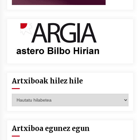
Artxiboak hilez hile
Artxiboak
hilez
hile
Artxiboa egunez egun