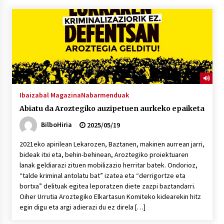
“Hiztegi bat” Gorka Urbizuk idatzitako letren
hiztegia
2026/07/23
Bakaikuko barnetegitik gazteek egindako saio
berezia
2026/07/16
Ibaizabal Magazina
Nabarmenduak
Abiatu da Aroztegiko auzipetuen aurkeko epaiketa
Tuba eta bonbardinoaren astea, Bilboko
Kontserbatorioan protagonista
BilboHiria
2025/05/19
2026/07/16
2021eko apirilean Lekarozen, Baztanen, makinen aurrean jarri,
bideak itxi eta, behin-behinean, Aroztegiko proiektuaren
Auzoportala : 1×04 Auzofoniak
lanak geldiarazi zituen mobilizazio herritar batek. Ondorioz,
2026/07/15
“talde kriminal antolatu bat” izatea eta “derrigortze eta
bortxa” delituak egitea leporatzen diete zazpi baztandarri.
Oiher Urrutia Aroztegiko Elkartasun Komiteko kidearekin hitz
Gaur abitua da Bilbao bbk live jaialdia
egin digu eta argi adierazi du ez direla […]
2026/07/09