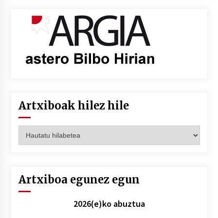
Artxiboak hilez hile
Artxiboak
hilez
hile
Artxiboa egunez egun
2026(e)ko abuztua