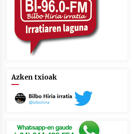
2026/07/03
MUSIBLA #297: Bide, Boards Of Canada, Somak,
Tiga, Twisted Teens, Underscores, Habia
2026/07/02
Azken txioak