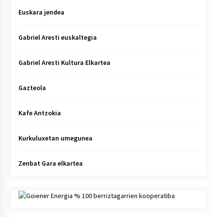
Euskara jendea
Gabriel Aresti euskaltegia
Gabriel Aresti Kultura Elkartea
Gazteola
Kafe Antzokia
Kurkuluxetan umegunea
Zenbat Gara elkartea