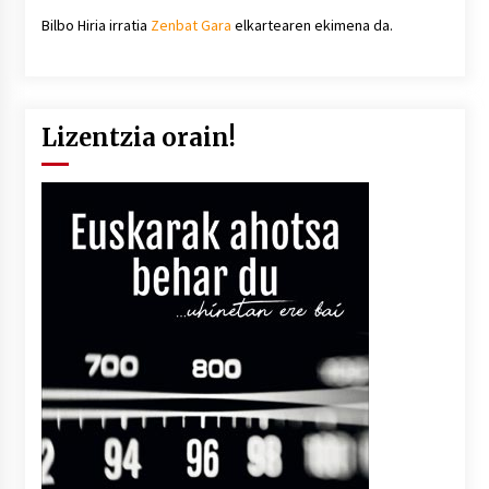
Bilbo Hiria irratia
Zenbat Gara
elkartearen ekimena da.
Lizentzia orain!