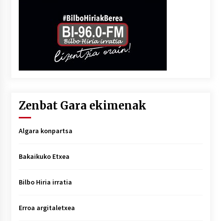
Zenbat Gara ekimenak
Algara konpartsa
Bakaikuko Etxea
Bilbo Hiria irratia
Erroa argitaletxea