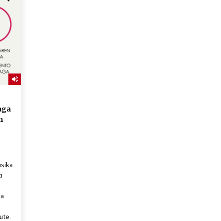
2026/07/15
Larunbatean Plentziako Itsas
Martxa ospatuko da
2026/07/07
SOINUGELA: Paul McCartney eta
Ringo Starr-en lan berriak
2026/07/03
aga
n
usika
i
na
a
ute.