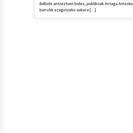
Ibilbide antzeztuen bidez, publikoak Arriaga Antzoki
barrutik ezagutzeko aukera […]