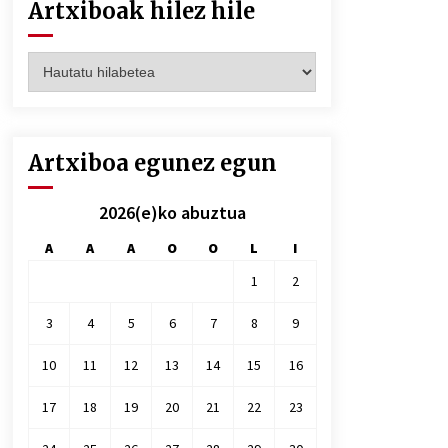
Artxiboak hilez hile
Artxiboak
hilez
hile
Artxiboa egunez egun
2026(e)ko abuztua
A
A
A
O
O
L
I
1
2
3
4
5
6
7
8
9
10
11
12
13
14
15
16
17
18
19
20
21
22
23