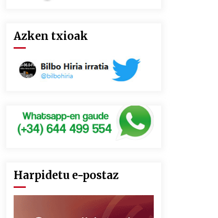
Azken txioak
Harpidetu e-postaz