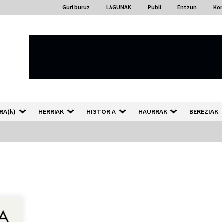
Guri buruz
LAGUNAK
Publi
Entzun
Ko
RA(k)
HERRIAK
HISTORIA
HAURRAK
BEREZIAK
“Hiztegi bat” Gorka Urbizuk
idatzitako letren hiztegia
2026/07/23
Auzoportala : 1×04 Auzofoniak