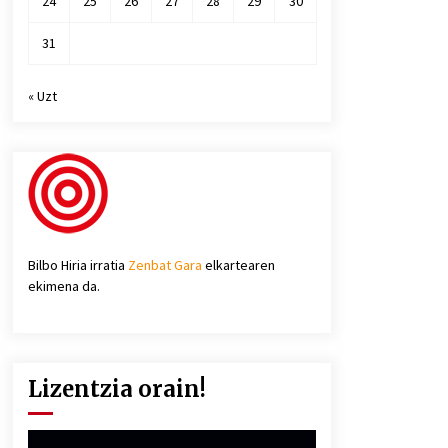
24
25
26
27
28
29
30
31
« Uzt
Bilbo Hiria irratia
Zenbat Gara
elkartearen
ekimena da.
Lizentzia orain!