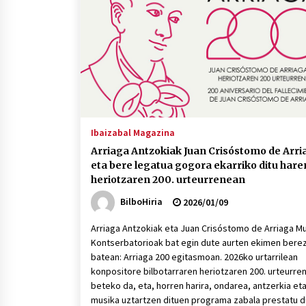
protagonista
2026/07/16
POTTO: San Pedro jaietako bertso-
saioa
2026/07/09
Auritz Iñurrietaren margoak
ikusgai Uribitarte40 aretoan
Ibaizabal Magazina
2026/07/03
Arriaga Antzokiak Juan Crisóstomo de Arri
eta bere legatua gogora ekarriko ditu hare
heriotzaren 200. urteurrenean
BilboHiria
2026/01/09
Arriaga Antzokiak eta Juan Crisóstomo de Arriaga M
Kontserbatorioak bat egin dute aurten ekimen berez
batean: Arriaga 200 egitasmoan. 2026ko urtarrilean
konpositore bilbotarraren heriotzaren 200. urteurre
beteko da, eta, horren harira, ondarea, antzerkia et
musika uztartzen dituen programa zabala prestatu d