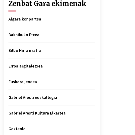
Zenbat Gara ekimenak
Algara konpartsa
Bakaikuko Etxea
Bilbo Hiria irratia
Erroa argitaletxea
Euskara jendea
Gabriel Aresti euskaltegia
Gabriel Aresti Kultura Elkartea
Gazteola