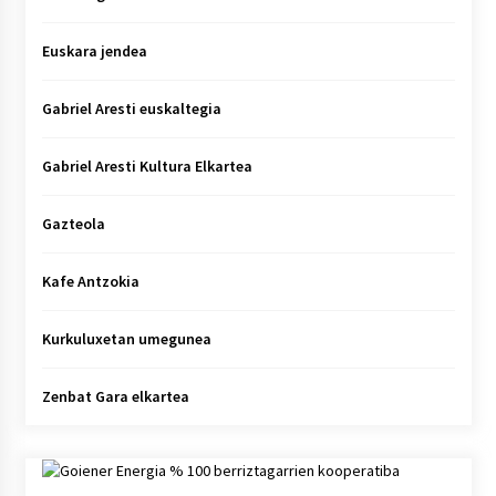
Euskara jendea
Gabriel Aresti euskaltegia
Gabriel Aresti Kultura Elkartea
Gazteola
Kafe Antzokia
Kurkuluxetan umegunea
Zenbat Gara elkartea