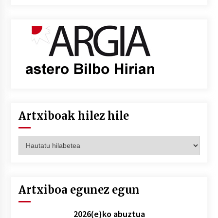
Artxiboak hilez hile
Artxiboak
hilez
hile
Artxiboa egunez egun
2026(e)ko abuztua