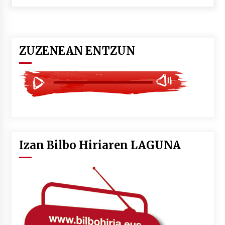
POTTO: San Pedro jaietako bertso-saioa
2026/07/09
ZUZENEAN ENTZUN
Larunbatean Plentziako Itsas Martxa ospatuko
da
2026/07/07
LIBURUEN ERREPUBLIKA TXIKIA: Hiragana akats
isil batekin dator beti
2026/07/07
Izan Bilbo Hiriaren LAGUNA
Auritz Iñurrietaren margoak ikusgai
Uribitarte40 aretoan
2026/07/03
SOINUGELA: Paul McCartney eta Ringo Starr-en
lan berriak