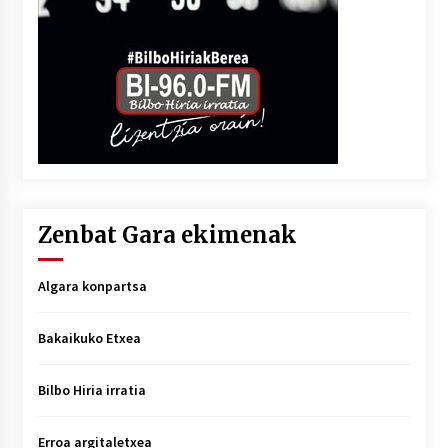
Zenbat Gara ekimenak
Algara konpartsa
Bakaikuko Etxea
Bilbo Hiria irratia
Erroa argitaletxea