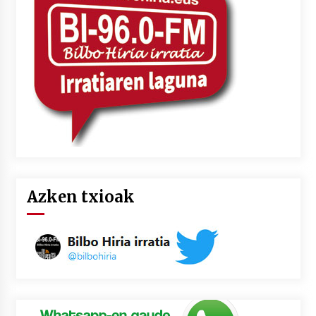
2026/07/03
MUSIBLA #297: Bide, Boards Of Canada, Somak,
Tiga, Twisted Teens, Underscores, Habia
2026/07/02
Azken txioak