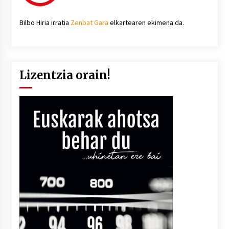
Bilbo Hiria irratia
Zenbat Gara
elkartearen ekimena da.
Lizentzia orain!