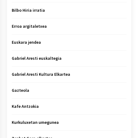
Bilbo Hiria irratia
Erroa argitaletxea
Euskara jendea
Gabriel Aresti euskaltegia
Gabriel Aresti Kultura Elkartea
Gazteola
Kafe Antzokia
Kurkuluxetan umegunea