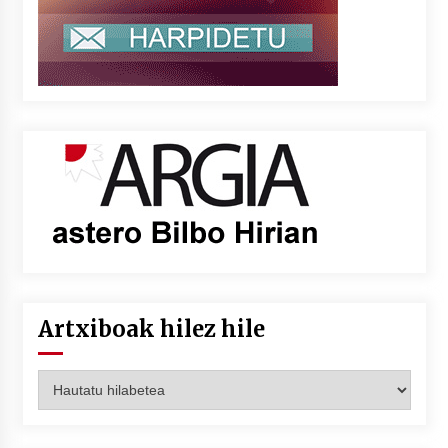
Artxiboak hilez hile
Artxiboak
hilez
hile