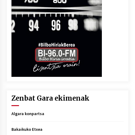
Zenbat Gara ekimenak
Algara konpartsa
Bakaikuko Etxea