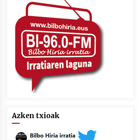
2026/07/03
MUSIBLA #297: Bide, Boards Of Canada, Somak,
Tiga, Twisted Teens, Underscores, Habia
2026/07/02
Azken txioak