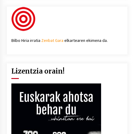
Bilbo Hiria irratia
Zenbat Gara
elkartearen ekimena da.
Lizentzia orain!