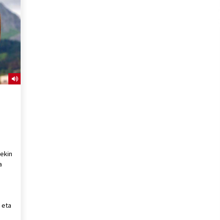
2026/07/15
Larunbatean Plentziako Itsas
Martxa ospatuko da
2026/07/07
SOINUGELA: Paul McCartney eta
Ringo Starr-en lan berriak
2026/07/03
rekin
a
 eta