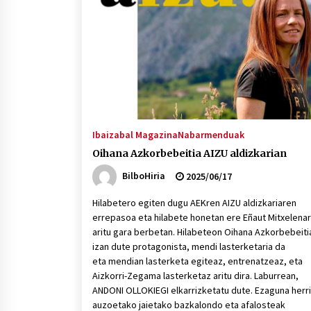
protagonista
2026/07/16
POTTO: San Pedro jaietako bertso-
saioa
2026/07/09
Auritz Iñurrietaren margoak
ikusgai Uribitarte40 aretoan
Ibaizabal Magazina
Nabarmenduak
2026/07/03
Oihana Azkorbebeitia AIZU aldizkarian
BilboHiria
2025/06/17
Hilabetero egiten dugu AEKren AIZU aldizkariaren
errepasoa eta hilabete honetan ere Eñaut Mitxelena
aritu gara berbetan. Hilabeteon Oihana Azkorbebeiti
izan dute protagonista, mendi lasterketaria da
eta mendian lasterketa egiteaz, entrenatzeaz, eta
Aizkorri-Zegama lasterketaz aritu dira. Laburrean,
ANDONI OLLOKIEGI elkarrizketatu dute. Ezaguna herri
auzoetako jaietako bazkalondo eta afalosteak