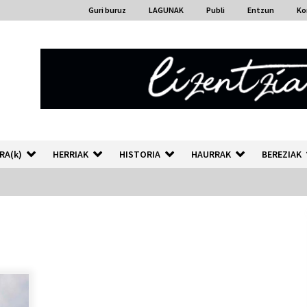
Guri buruz
LAGUNAK
Publi
Entzun
Ko
RA(k)
HERRIAK
HISTORIA
HAURRAK
BEREZIAK
“Hiztegi bat” Gorka Urbizuk
idatzitako letren hiztegia
2026/07/23
Auzoportala : 1×04 Auzofoniak