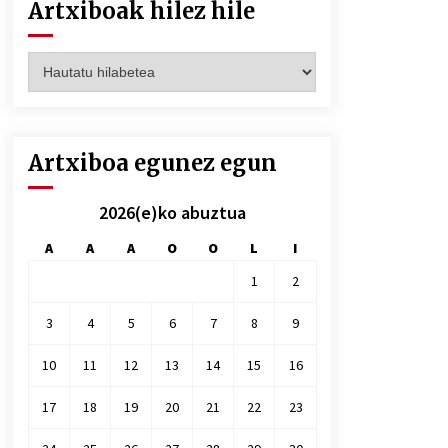
Artxiboak hilez hile
Artxiboak
hilez
hile
Artxiboa egunez egun
2026(e)ko abuztua
A
A
A
O
O
L
I
1
2
3
4
5
6
7
8
9
10
11
12
13
14
15
16
17
18
19
20
21
22
23