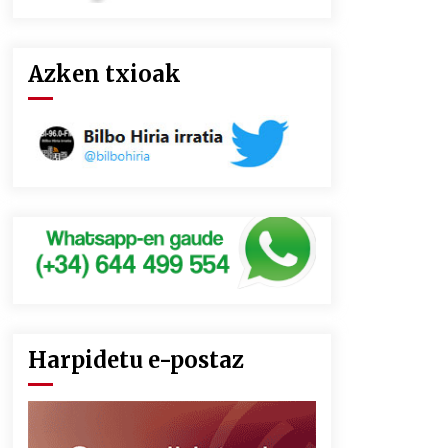
Azken txioak
Harpidetu e-postaz