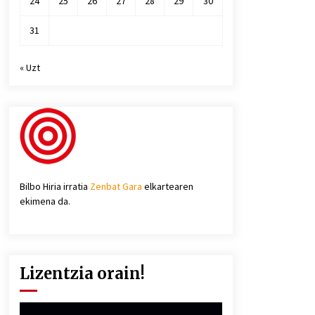
24
25
26
27
28
29
30
31
« Uzt
Bilbo Hiria irratia
Zenbat Gara
elkartearen
ekimena da.
Lizentzia orain!