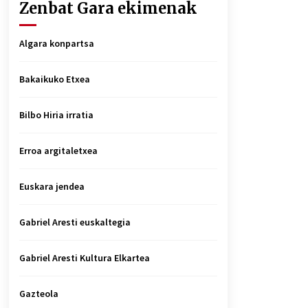
Zenbat Gara ekimenak
Algara konpartsa
Bakaikuko Etxea
Bilbo Hiria irratia
Erroa argitaletxea
Euskara jendea
Gabriel Aresti euskaltegia
Gabriel Aresti Kultura Elkartea
Gazteola