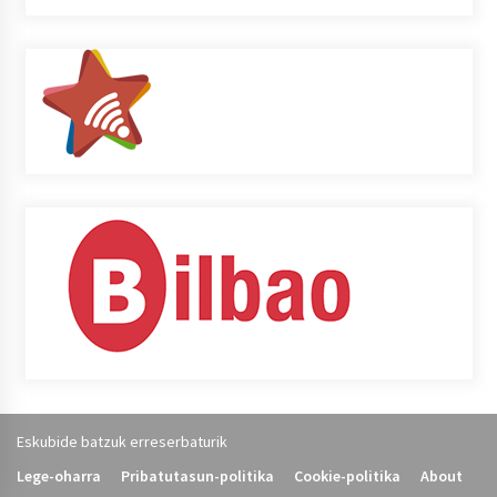
Eskubide batzuk erreserbaturik
Lege-oharra
Pribatutasun-politika
Cookie-politika
About