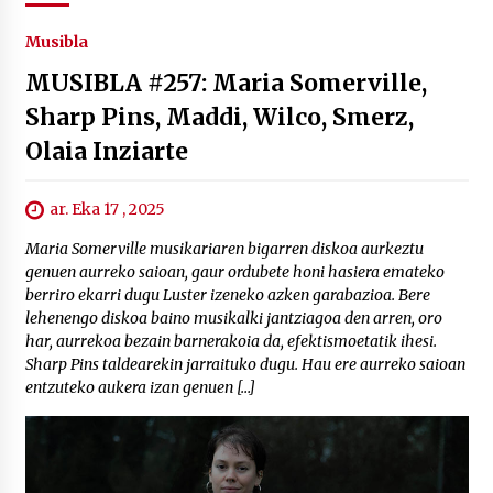
Musibla
MUSIBLA #257: Maria Somerville,
Sharp Pins, Maddi, Wilco, Smerz,
Olaia Inziarte
ar. Eka 17 , 2025
Maria Somerville musikariaren bigarren diskoa aurkeztu
genuen aurreko saioan, gaur ordubete honi hasiera emateko
berriro ekarri dugu Luster izeneko azken garabazioa. Bere
lehenengo diskoa baino musikalki jantziagoa den arren, oro
har, aurrekoa bezain barnerakoia da, efektismoetatik ihesi.
Sharp Pins taldearekin jarraituko dugu. Hau ere aurreko saioan
entzuteko aukera izan genuen […]