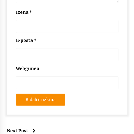
Izena
*
E-posta
*
Webgunea
Next Post