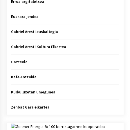
Erroa argitaletxea
Euskara jendea
Gabriel Aresti euskaltegia
Gabriel Aresti Kultura Elkartea
Gazteola
Kafe Antzokia
Kurkuluxetan umegunea
Zenbat Gara elkartea