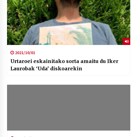
2021/10/01
Urtaroei eskainitako sorta amaitu du Iker
Laurobak ‘Uda’ diskoarekin