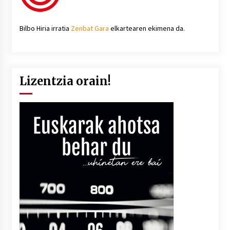
Bilbo Hiria irratia
Zenbat Gara
elkartearen ekimena da.
Lizentzia orain!