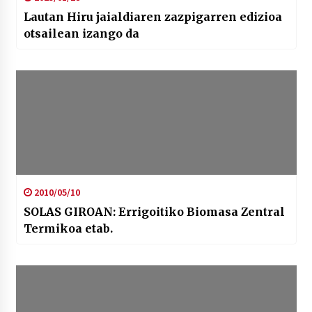
Lautan Hiru jaialdiaren zazpigarren edizioa
otsailean izango da
2010/05/10
SOLAS GIROAN: Errigoitiko Biomasa Zentral
Termikoa etab.