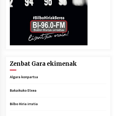
Zenbat Gara ekimenak
Algara konpartsa
Bakaikuko Etxea
Bilbo Hiria irratia