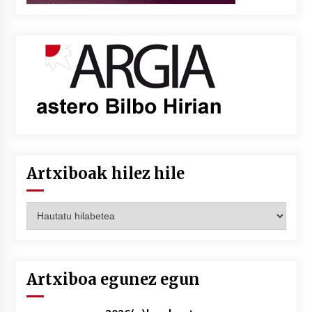
Artxiboak hilez hile
Artxiboak
hilez
hile
Artxiboa egunez egun