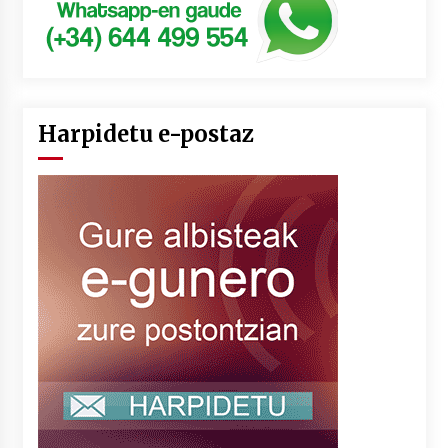
Harpidetu e-postaz