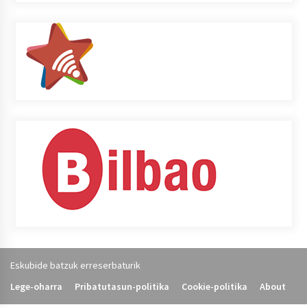
Eskubide batzuk erreserbaturik
Lege-oharra
Pribatutasun-politika
Cookie-politika
About