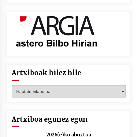
Artxiboak hilez hile
Artxiboak
hilez
hile
Artxiboa egunez egun
2026(e)ko abuztua