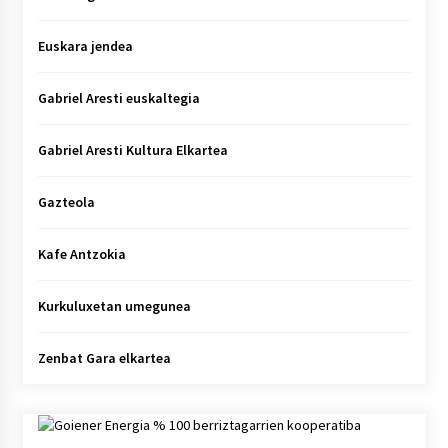
Euskara jendea
Gabriel Aresti euskaltegia
Gabriel Aresti Kultura Elkartea
Gazteola
Kafe Antzokia
Kurkuluxetan umegunea
Zenbat Gara elkartea