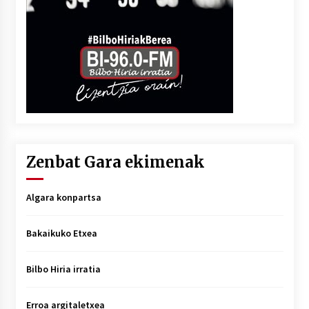
Zenbat Gara ekimenak
Algara konpartsa
Bakaikuko Etxea
Bilbo Hiria irratia
Erroa argitaletxea