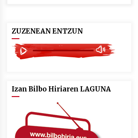
POTTO: San Pedro jaietako bertso-saioa
2026/07/09
ZUZENEAN ENTZUN
Larunbatean Plentziako Itsas Martxa ospatuko
da
2026/07/07
LIBURUEN ERREPUBLIKA TXIKIA: Hiragana akats
isil batekin dator beti
2026/07/07
Izan Bilbo Hiriaren LAGUNA
Auritz Iñurrietaren margoak ikusgai
Uribitarte40 aretoan
2026/07/03
SOINUGELA: Paul McCartney eta Ringo Starr-en
lan berriak