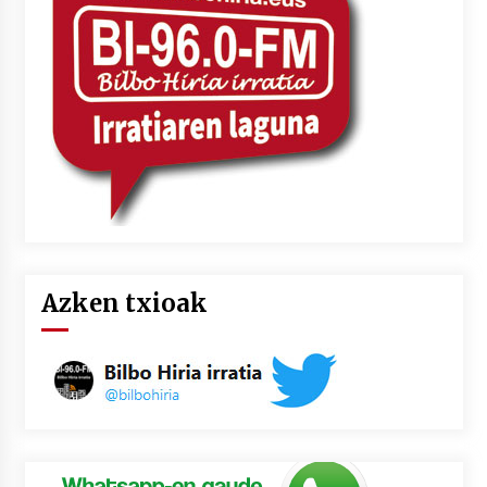
2026/07/03
MUSIBLA #297: Bide, Boards Of Canada, Somak,
Tiga, Twisted Teens, Underscores, Habia
2026/07/02
Azken txioak