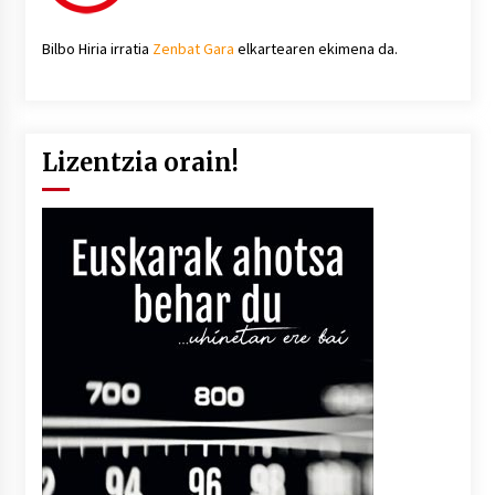
Bilbo Hiria irratia
Zenbat Gara
elkartearen ekimena da.
Lizentzia orain!