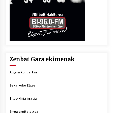
Zenbat Gara ekimenak
Algara konpartsa
Bakaikuko Etxea
Bilbo Hiria irratia
Erroa argitaletxea