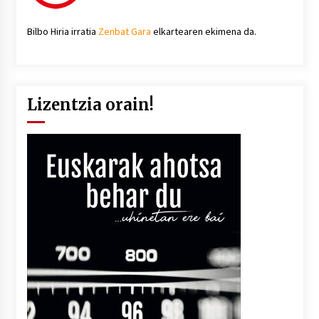
Bilbo Hiria irratia
Zenbat Gara
elkartearen ekimena da.
Lizentzia orain!