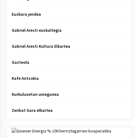
Euskara jendea
Gabriel Aresti euskaltegia
Gabriel Aresti Kultura Elkartea
Gazteola
Kafe Antzokia
Kurkuluxetan umegunea
Zenbat Gara elkartea