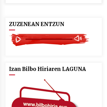
POTTO: San Pedro jaietako bertso-saioa
2026/07/09
ZUZENEAN ENTZUN
Larunbatean Plentziako Itsas Martxa ospatuko
da
2026/07/07
LIBURUEN ERREPUBLIKA TXIKIA: Hiragana akats
isil batekin dator beti
2026/07/07
Izan Bilbo Hiriaren LAGUNA
Auritz Iñurrietaren margoak ikusgai
Uribitarte40 aretoan
2026/07/03
SOINUGELA: Paul McCartney eta Ringo Starr-en
lan berriak