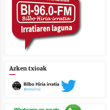
2026/07/03
MUSIBLA #297: Bide, Boards Of Canada, Somak,
Tiga, Twisted Teens, Underscores, Habia
2026/07/02
Azken txioak