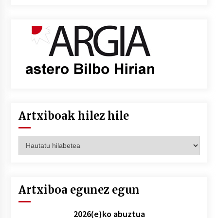
Artxiboak hilez hile
Artxiboak
hilez
hile
Artxiboa egunez egun
2026(e)ko abuztua