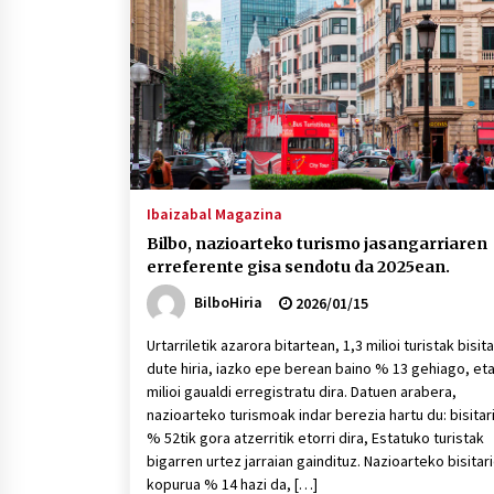
protagonista
2026/07/16
POTTO: San Pedro jaietako bertso-
saioa
2026/07/09
Auritz Iñurrietaren margoak
ikusgai Uribitarte40 aretoan
Ibaizabal Magazina
2026/07/03
Bilbo, nazioarteko turismo jasangarriaren
erreferente gisa sendotu da 2025ean.
BilboHiria
2026/01/15
Urtarriletik azarora bitartean, 1,3 milioi turistak bisit
dute hiria, iazko epe berean baino % 13 gehiago, eta
milioi gaualdi erregistratu dira. Datuen arabera,
nazioarteko turismoak indar berezia hartu du: bisitar
% 52tik gora atzerritik etorri dira, Estatuko turistak
bigarren urtez jarraian gaindituz. Nazioarteko bisitar
kopurua % 14 hazi da, […]