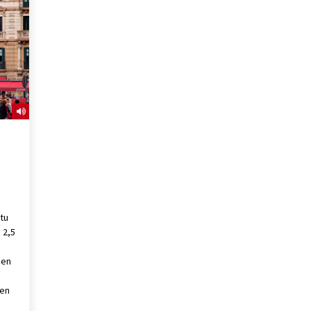
2026/07/15
Larunbatean Plentziako Itsas
Martxa ospatuko da
2026/07/07
SOINUGELA: Paul McCartney eta
Ringo Starr-en lan berriak
2026/07/03
atu
 2,5
ien
ien