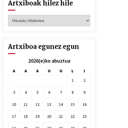
Artxiboak hilez hile
Artxiboak
hilez
hile
Artxiboa egunez egun
2026(e)ko abuztua
A
A
A
O
O
L
I
1
2
3
4
5
6
7
8
9
10
11
12
13
14
15
16
17
18
19
20
21
22
23