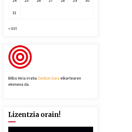
24
25
26
27
28
29
30
31
« Uzt
Bilbo Hiria irratia
Zenbat Gara
elkartearen
ekimena da.
Lizentzia orain!