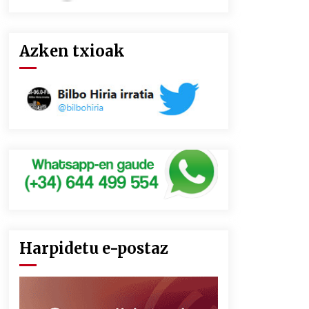
Azken txioak
Harpidetu e-postaz