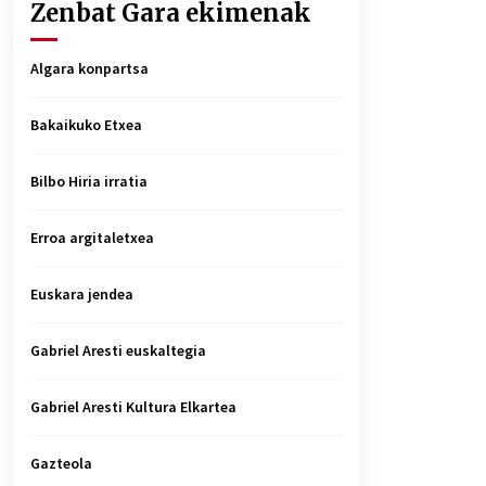
Zenbat Gara ekimenak
Algara konpartsa
Bakaikuko Etxea
Bilbo Hiria irratia
Erroa argitaletxea
Euskara jendea
Gabriel Aresti euskaltegia
Gabriel Aresti Kultura Elkartea
Gazteola