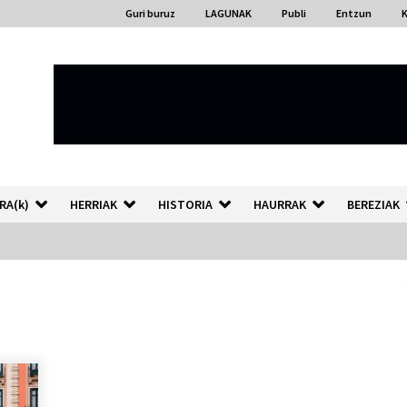
Guri buruz
LAGUNAK
Publi
Entzun
RA(k)
HERRIAK
HISTORIA
HAURRAK
BEREZIAK
“Hiztegi bat” Gorka Urbizuk
idatzitako letren hiztegia
2026/07/23
Auzoportala : 1×04 Auzofoniak