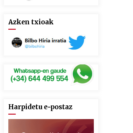
Azken txioak
Harpidetu e-postaz