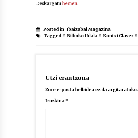
Deskargatu
hemen
.
Posted in
Ibaizabal Magazina
Tagged #
Bilboko Udala
#
Kontxi Claver
#
Utzi erantzuna
Zure e-posta helbidea ez da argitaratuko.
Iruzkina
*