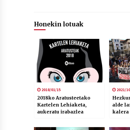
Honekin lotuak
2018/01/15
2021/10
2018ko Aratusteetako
Hezkun
Kartelen Lehiaketa,
alde l
aukeratu irabazlea
kalera
egin d