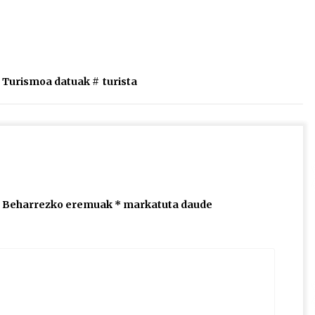
teklak
bolumena
igotzeko
edo
jaisteko.
Turismoa datuak
#
turista
Beharrezko eremuak
*
markatuta daude