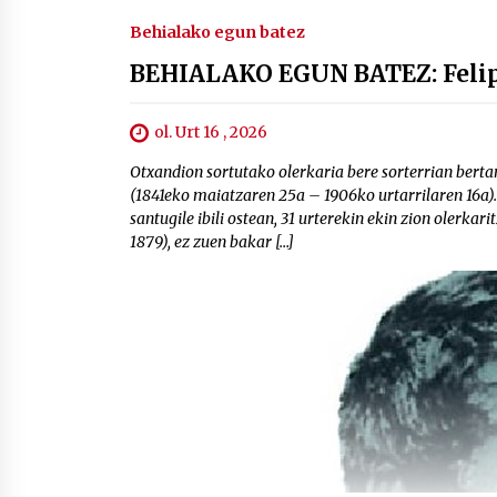
Behialako egun batez
BEHIALAKO EGUN BATEZ: Felipe
ol. Urt 16 , 2026
Otxandion sortutako olerkaria bere sorterrian bertan
(1841eko maiatzaren 25a – 1906ko urtarrilaren 16a)
santugile ibili ostean, 31 urterekin ekin zion olerkar
1879), ez zuen bakar […]