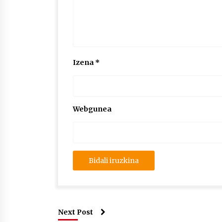
Izena
*
Webgunea
Next Post