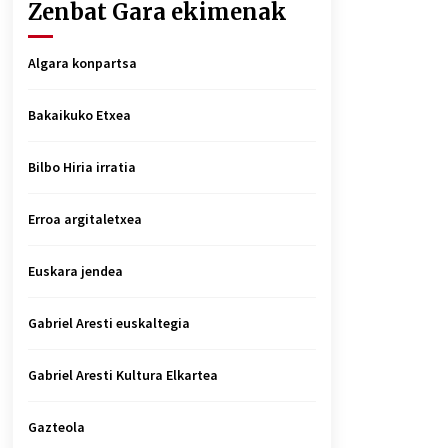
Zenbat Gara ekimenak
Algara konpartsa
Bakaikuko Etxea
Bilbo Hiria irratia
Erroa argitaletxea
Euskara jendea
Gabriel Aresti euskaltegia
Gabriel Aresti Kultura Elkartea
Gazteola