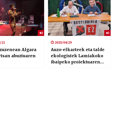
/21
2025/04/29
 zuzenean Algara
Auzo-elkarteek eta talde
tsan abuztuaren
ekologistek Lamiakoko
ibaipeko proiektuaren
leherketak eta biaduktua
salatu dituzte