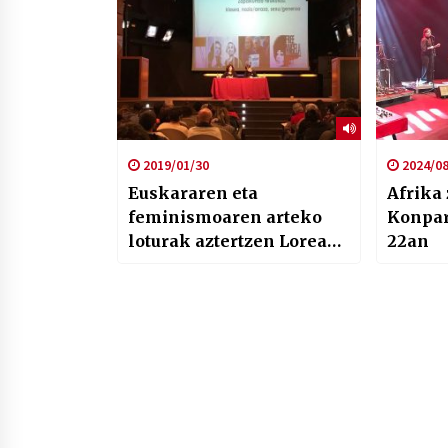
2019/01/30
2024/08
Euskararen eta
Afrika
feminismoaren arteko
Konpar
loturak aztertzen Lorea
22an
Agirre eta Idurre
Eskisabelekin