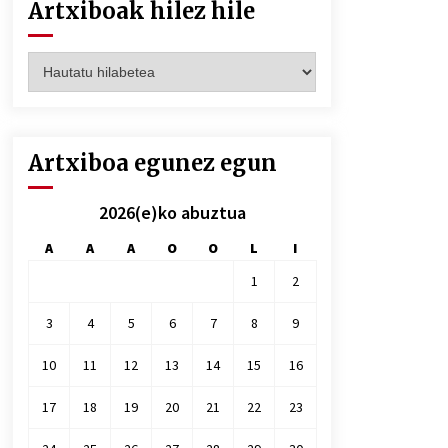
Artxiboak hilez hile
Artxiboak
hilez
hile
Artxiboa egunez egun
2026(e)ko abuztua
A
A
A
O
O
L
I
1
2
3
4
5
6
7
8
9
10
11
12
13
14
15
16
17
18
19
20
21
22
23