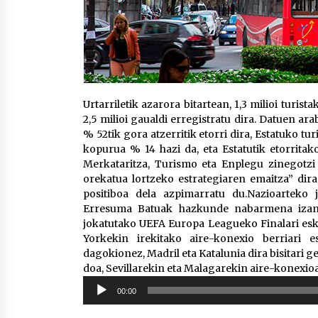
Urtarriletik azarora bitartean, 1,3 milioi turist
2,5 milioi gaualdi erregistratu dira. Datuen ar
% 52tik gora atzerritik etorri dira, Estatuko tu
kopurua % 14 hazi da, eta Estatutik etorrit
Merkataritza, Turismo eta Enplegu zinegotzi 
orekatua lortzeko estrategiaren emaitza” dira
positiboa dela azpimarratu du.Nazioarteko 
Erresuma Batuak hazkunde nabarmena izan 
jokatutako UEFA Europa Leagueko Finalari eske
Yorkekin irekitako aire-konexio berriari e
dagokionez, Madril eta Katalunia dira bisitari 
doa, Sevillarekin eta Malagarekin aire-konexio
Soinu
00:00
erreproduzigailua