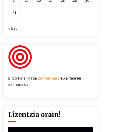
24
25
26
27
28
29
30
31
« Uzt
Bilbo Hiria irratia
Zenbat Gara
elkartearen
ekimena da.
Lizentzia orain!