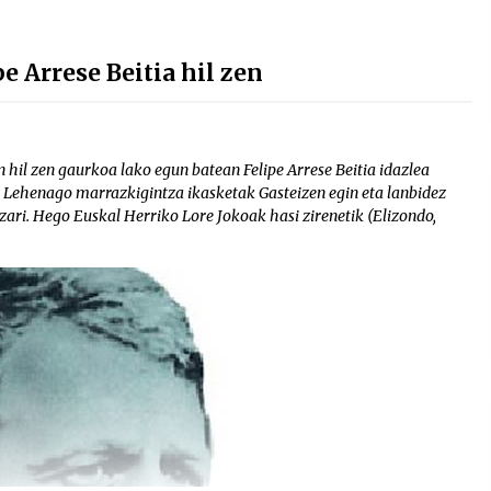
 Arrese Beitia hil zen
 hil zen gaurkoa lako egun batean Felipe Arrese Beitia idazlea
. Lehenago marrazkigintza ikasketak Gasteizen egin eta lanbidez
itzari. Hego Euskal Herriko Lore Jokoak hasi zirenetik (Elizondo,