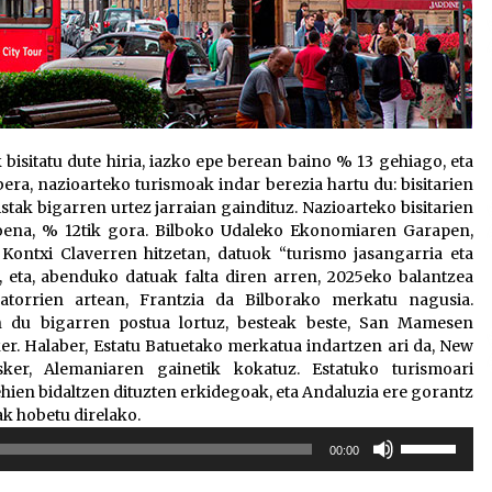
ak bisitatu dute hiria, iazko epe berean baino % 13 gehiago, eta
abera, nazioarteko turismoak indar berezia hartu du: bisitarien
ristak bigarren urtez jarraian gaindituz. Nazioarteko bisitarien
akoena, % 12tik gora. Bilboko Udaleko Ekonomiaren Garapen,
Kontxi Claverren hitzetan, datuok “turismo jasangarria eta
, eta, abenduko datuak falta diren arren, 2025eko balantzea
jatorrien artean, Frantzia da Bilborako merkatu nagusia.
du bigarren postua lortuz, besteak beste, San Mamesen
r. Halaber, Estatu Batuetako merkatua indartzen ari da, New
sker, Alemaniaren gainetik kokatuz. Estatuko turismoari
gehien bidaltzen dituzten erkidegoak, eta Andaluzia ere gorantz
ak hobetu direlako.
Erabili
00:00
gora/behera
gezi-