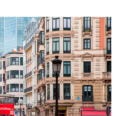
2026/07/15
Larunbatean Plentziako Itsas
Martxa ospatuko da
2026/07/07
SOINUGELA: Paul McCartney eta
Ringo Starr-en lan berriak
2026/07/03