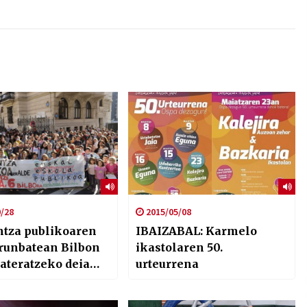
/28
2015/05/08
tza publikoaren
IBAIZABAL: Karmelo
arunbatean Bilbon
ikastolaren 50.
 ateratzeko deia
urteurrena
ute