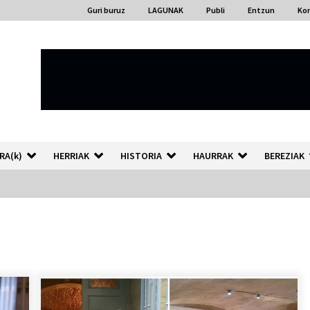
Guri buruz
LAGUNAK
Publi
Entzun
Ko
RA(k)
HERRIAK
HISTORIA
HAURRAK
BEREZIAK
“Hiztegi bat” Gorka Urbizuk
idatzitako letren hiztegia
2026/07/23
Auzoportala : 1×04 Auzofoniak