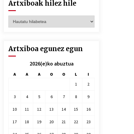
Artxiboak hilez hile
Artxiboak
hilez
hile
Artxiboa egunez egun
2026(e)ko abuztua
A
A
A
O
O
L
I
1
2
3
4
5
6
7
8
9
10
11
12
13
14
15
16
17
18
19
20
21
22
23