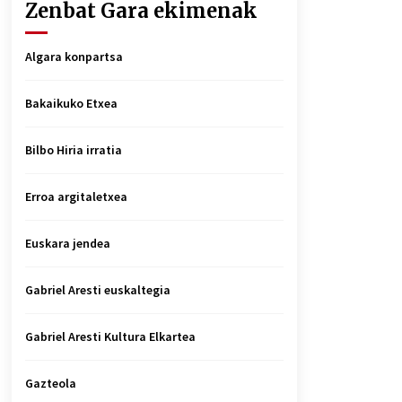
Zenbat Gara ekimenak
Algara konpartsa
Bakaikuko Etxea
Bilbo Hiria irratia
Erroa argitaletxea
Euskara jendea
Gabriel Aresti euskaltegia
Gabriel Aresti Kultura Elkartea
Gazteola