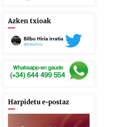
Azken txioak
Harpidetu e-postaz