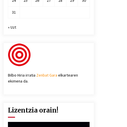
24
25
26
27
28
29
30
31
« Uzt
Bilbo Hiria irratia
Zenbat Gara
elkartearen
ekimena da.
Lizentzia orain!