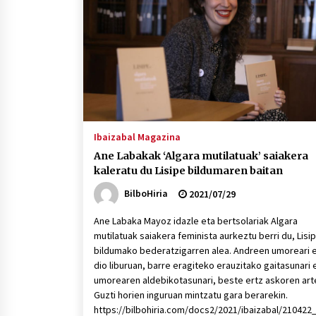
protagonista
2026/07/16
POTTO: San Pedro jaietako bertso-
saioa
2026/07/09
Auritz Iñurrietaren margoak
ikusgai Uribitarte40 aretoan
Ibaizabal Magazina
2026/07/03
Ane Labakak ‘Algara mutilatuak’ saiakera
kaleratu du Lisipe bildumaren baitan
BilboHiria
2021/07/29
Ane Labaka Mayoz idazle eta bertsolariak Algara
mutilatuak saiakera feminista aurkeztu berri du, Lisi
bildumako bederatzigarren alea. Andreen umoreari e
dio liburuan, barre eragiteko erauzitako gaitasunari 
umorearen aldebikotasunari, beste ertz askoren art
Guzti horien inguruan mintzatu gara berarekin.
https://bilbohiria.com/docs2/2021/ibaizabal/21042