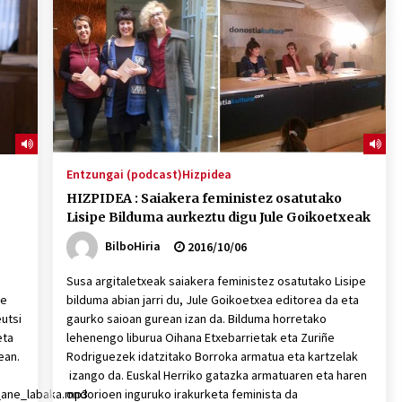
2026/07/15
Larunbatean Plentziako Itsas
Martxa ospatuko da
2026/07/07
SOINUGELA: Paul McCartney eta
Ringo Starr-en lan berriak
Entzungai (podcast)
Hizpidea
2026/07/03
HIZPIDEA : Saiakera feministez osatutako
Lisipe Bilduma aurkeztu digu Jule Goikoetxeak
BilboHiria
2016/10/06
Susa argitaletxeak saiakera feministez osatutako Lisipe
pe
bilduma abian jarri du, Jule Goikoetxea editorea da eta
utsi
gaurko saioan gurean izan da. Bilduma horretako
eta
lehenengo liburua Oihana Etxebarrietak eta Zuriñe
ean.
Rodriguezek idatzitako Borroka armatua eta kartzelak
izango da. Euskal Herriko gatazka armatuaren eta haren
2_ane_labaka.mp3
ondorioen inguruko irakurketa feminista da