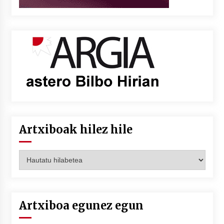
Artxiboak hilez hile
Artxiboak
hilez
hile
Artxiboa egunez egun