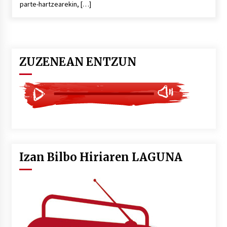
parte-hartzearekin, […]
POTTO: San Pedro jaietako bertso-saioa
2026/07/09
ZUZENEAN ENTZUN
Larunbatean Plentziako Itsas Martxa ospatuko
da
2026/07/07
LIBURUEN ERREPUBLIKA TXIKIA: Hiragana akats
isil batekin dator beti
2026/07/07
Izan Bilbo Hiriaren LAGUNA
Auritz Iñurrietaren margoak ikusgai
Uribitarte40 aretoan
2026/07/03
SOINUGELA: Paul McCartney eta Ringo Starr-en
lan berriak