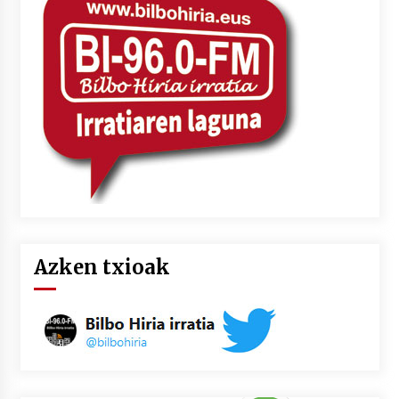
2026/07/03
MUSIBLA #297: Bide, Boards Of Canada, Somak,
Tiga, Twisted Teens, Underscores, Habia
2026/07/02
Azken txioak