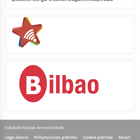
Eskubide batzuk erreserbaturik
Lege-oharra
Pribatutasun-politika
Cookie-politika
About