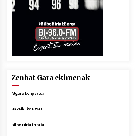
Zenbat Gara ekimenak
Algara konpartsa
Bakaikuko Etxea
Bilbo Hiria irratia