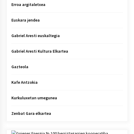
Erroa argitaletxea
Euskara jendea
Gabriel Aresti euskaltegia
Gabriel Aresti Kultura Elkartea
Gazteola
Kafe Antzokia
Kurkuluxetan umegunea
Zenbat Gara elkartea