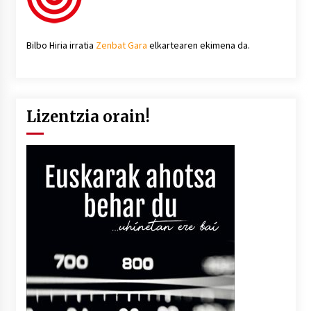
Bilbo Hiria irratia
Zenbat Gara
elkartearen ekimena da.
Lizentzia orain!