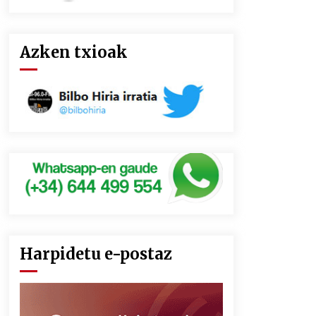
Azken txioak
Harpidetu e-postaz