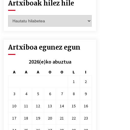
Artxiboak hilez hile
Artxiboak
hilez
hile
Artxiboa egunez egun
2026(e)ko abuztua
A
A
A
O
O
L
I
1
2
3
4
5
6
7
8
9
10
11
12
13
14
15
16
17
18
19
20
21
22
23