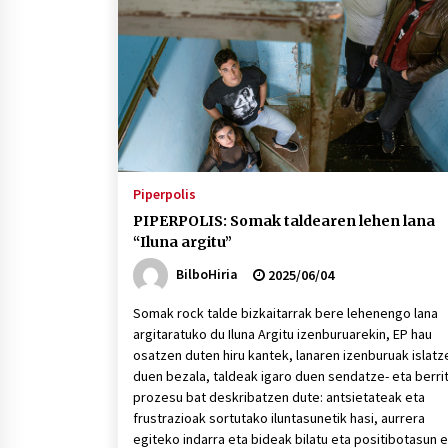
protagonista
2026/07/16
POTTO: San Pedro jaietako bertso-
saioa
2026/07/09
Auritz Iñurrietaren margoak
ikusgai Uribitarte40 aretoan
Piperpolis
2026/07/03
PIPERPOLIS: Somak taldearen lehen lana
“Iluna argitu”
BilboHiria
2025/06/04
Somak rock talde bizkaitarrak bere lehenengo lana
argitaratuko du Iluna Argitu izenburuarekin, EP hau
osatzen duten hiru kantek, lanaren izenburuak islatz
duen bezala, taldeak igaro duen sendatze- eta berri
prozesu bat deskribatzen dute: antsietateak eta
frustrazioak sortutako iluntasunetik hasi, aurrera
egiteko indarra eta bideak bilatu eta positibotasun 