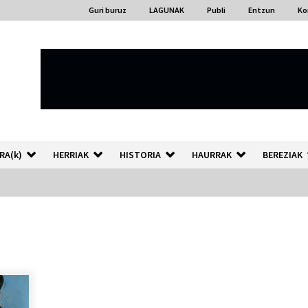
Guri buruz
LAGUNAK
Publi
Entzun
Ko
RA(k)
HERRIAK
HISTORIA
HAURRAK
BEREZIAK
“Hiztegi bat” Gorka Urbizuk
idatzitako letren hiztegia
2026/07/23
Auzoportala : 1×04 Auzofoniak