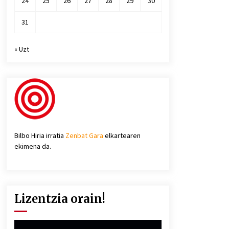
24
25
26
27
28
29
30
31
« Uzt
Bilbo Hiria irratia
Zenbat Gara
elkartearen
ekimena da.
Lizentzia orain!