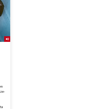
2026/07/15
Larunbatean Plentziako Itsas
Martxa ospatuko da
2026/07/07
SOINUGELA: Paul McCartney eta
Ringo Starr-en lan berriak
2026/07/03
en
tze-
eta