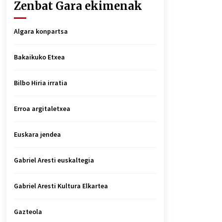
Zenbat Gara ekimenak
Algara konpartsa
Bakaikuko Etxea
Bilbo Hiria irratia
Erroa argitaletxea
Euskara jendea
Gabriel Aresti euskaltegia
Gabriel Aresti Kultura Elkartea
Gazteola