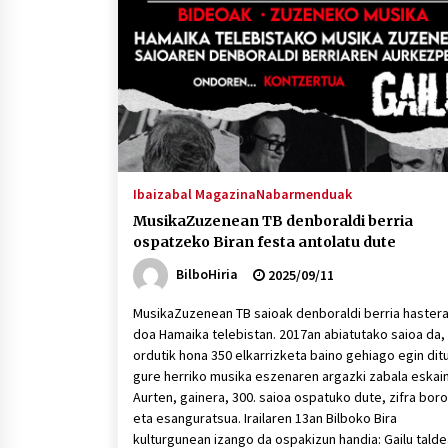
protagonista
2026/07/16
POTTO: San Pedro jaietako bertso-
saioa
2026/07/09
Auritz Iñurrietaren margoak
ikusgai Uribitarte40 aretoan
Ibaizabal Magazina
Nabarmenduak
2026/07/03
MusikaZuzenean TB denboraldi berria
ospatzeko Biran festa antolatu dute
BilboHiria
2025/09/11
MusikaZuzenean TB saioak denboraldi berria haster
doa Hamaika telebistan. 2017an abiatutako saioa da,
ordutik hona 350 elkarrizketa baino gehiago egin dit
gure herriko musika eszenaren argazki zabala eskain
Aurten, gainera, 300. saioa ospatuko dute, zifra boro
eta esanguratsua. Irailaren 13an Bilboko Bira
kulturgunean izango da ospakizun handia: Gailu tald