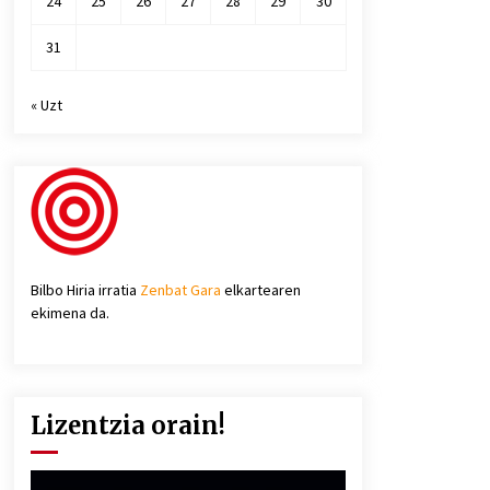
24
25
26
27
28
29
30
31
« Uzt
Bilbo Hiria irratia
Zenbat Gara
elkartearen
ekimena da.
Lizentzia orain!