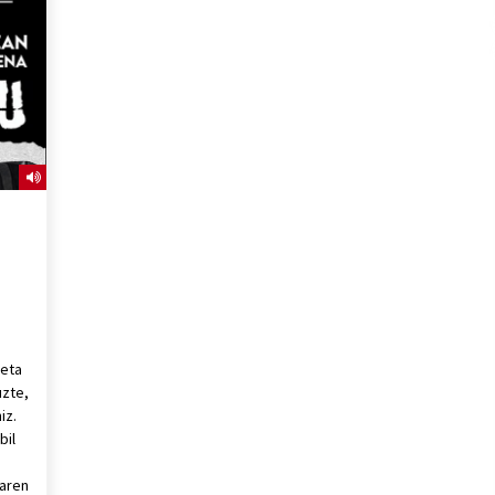
2026/07/15
Larunbatean Plentziako Itsas
Martxa ospatuko da
2026/07/07
SOINUGELA: Paul McCartney eta
Ringo Starr-en lan berriak
2026/07/03
a
 eta
uzte,
iz.
bil
earen