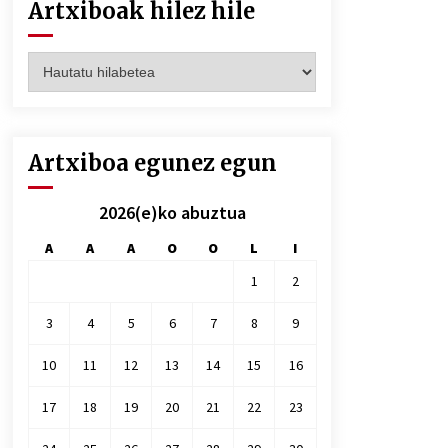
Artxiboak hilez hile
Artxiboak
hilez
hile
Artxiboa egunez egun
2026(e)ko abuztua
A
A
A
O
O
L
I
1
2
3
4
5
6
7
8
9
10
11
12
13
14
15
16
17
18
19
20
21
22
23