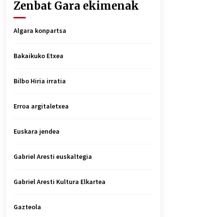
Zenbat Gara ekimenak
Algara konpartsa
Bakaikuko Etxea
Bilbo Hiria irratia
Erroa argitaletxea
Euskara jendea
Gabriel Aresti euskaltegia
Gabriel Aresti Kultura Elkartea
Gazteola