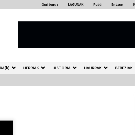
Guri buruz
LAGUNAK
Publi
Entzun
RA(k)
HERRIAK
HISTORIA
HAURRAK
BEREZIAK
“Hiztegi bat” Gorka Urbizuk
idatzitako letren hiztegia
2026/07/23
Auzoportala : 1×04 Auzofoniak