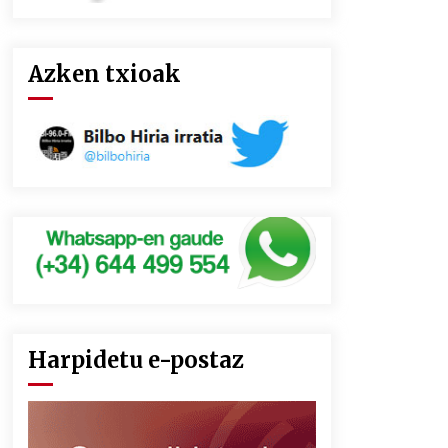
Azken txioak
Harpidetu e-postaz