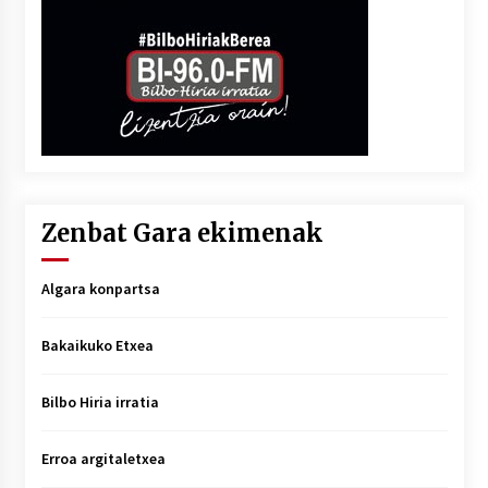
Zenbat Gara ekimenak
Algara konpartsa
Bakaikuko Etxea
Bilbo Hiria irratia
Erroa argitaletxea