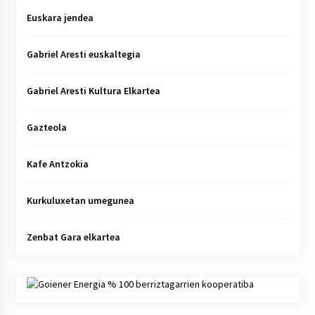
Euskara jendea
Gabriel Aresti euskaltegia
Gabriel Aresti Kultura Elkartea
Gazteola
Kafe Antzokia
Kurkuluxetan umegunea
Zenbat Gara elkartea