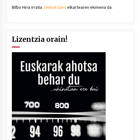
Bilbo Hiria irratia
Zenbat Gara
elkartearen ekimena da.
Lizentzia orain!