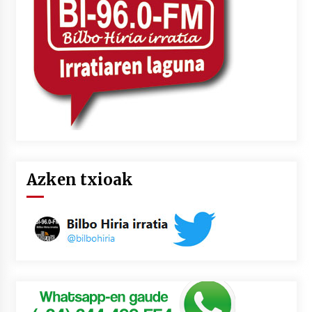
2026/07/03
MUSIBLA #297: Bide, Boards Of Canada, Somak,
Tiga, Twisted Teens, Underscores, Habia
2026/07/02
Azken txioak