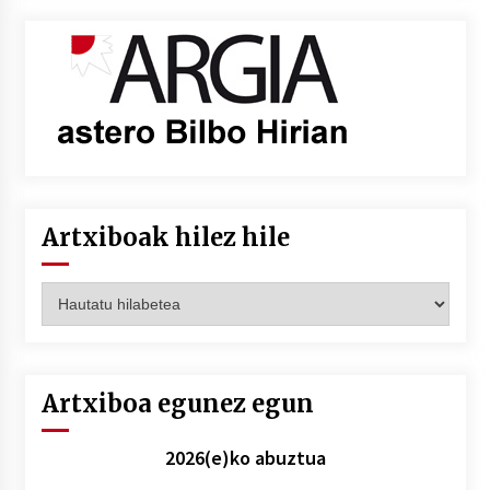
Artxiboak hilez hile
Artxiboak
hilez
hile
Artxiboa egunez egun
2026(e)ko abuztua