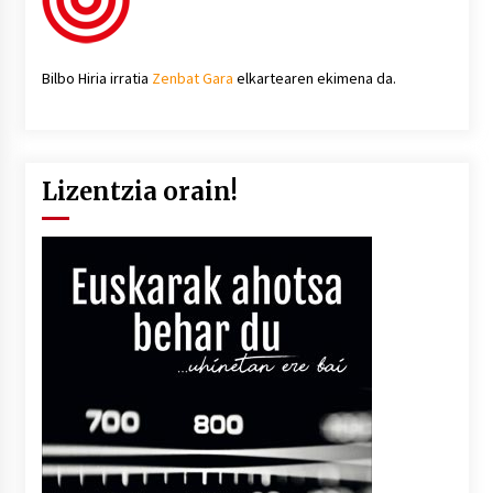
Bilbo Hiria irratia
Zenbat Gara
elkartearen ekimena da.
Lizentzia orain!