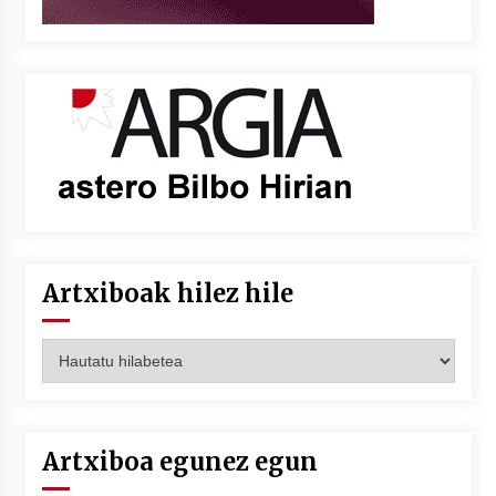
Artxiboak hilez hile
Artxiboak
hilez
hile
Artxiboa egunez egun