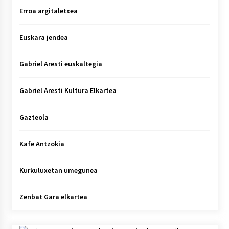
Erroa argitaletxea
Euskara jendea
Gabriel Aresti euskaltegia
Gabriel Aresti Kultura Elkartea
Gazteola
Kafe Antzokia
Kurkuluxetan umegunea
Zenbat Gara elkartea