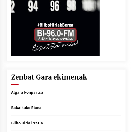
Zenbat Gara ekimenak
Algara konpartsa
Bakaikuko Etxea
Bilbo Hiria irratia