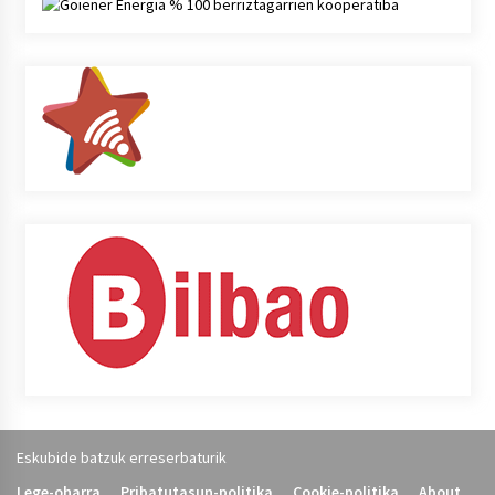
Eskubide batzuk erreserbaturik
Lege-oharra
Pribatutasun-politika
Cookie-politika
About